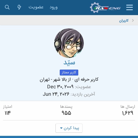
ورود
عضویت
کاربران
سیّد
کاربر ممتاز
کاربر حرفه ای
·
از
بالا شهر - تهران
عضویت
Dec 30, 2009
آخرین بازدید
Jun 24, 2026
ارسال ها
پسندها
امتیاز
114
955
1,629
پیدا کردن