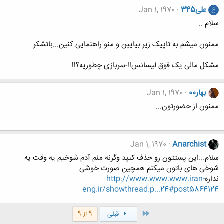
علی345
Jan 1, 1970
ع
سلام ..
ممنون میشم به تاپیک زیر بیایین و منو راهنمایی کنین...باتشکر
مشکل مالی یک فوق لیسانس!!-سربازی چطوریه؟!!
بهار00
Jan 1, 1970
ممنون از حضورتون...
Jan 1, 1970
Anarchist
سلام...این پستتون رو حذف کنید وگرنه منم آدم شوخیم یه وقت یه
شوخی های باتون میکنم همچین صورت خوشی
نداره
http://www.www.www.iran-
eng.ir/showthread.p...24#post5864124
اول
9 از 9
قبلی