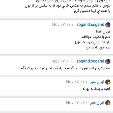
مي دوني دلم مي خواست عيدي و پول نمي ديدين
دوس داشتم عيدم يه عكس خالي بود تا يه عكس پر از پول
با همه ي اينا دمتون گرم
Nov 27, 2010
sogand.sogand
قربان شما
منم با نظرت موافقم
پاينده باشي دوست عزيز
عيد من يادت نره
Nov 27, 2010
sogand.sogand
سلام ديدم اسمتون سيد گفتم با يه كم تاخير عيد و تبريك بگم
ایران سبز
Nov 27, 2010
کعبه و بتخانه بهانه
ایران سبز
Nov 27, 2010