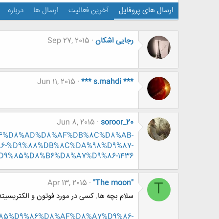
ارسال های پروفایل
آخرین فعالیت
ارسال ها
درباره
رجایی اشکان
Sep 27, 2015
Jun 11, 2015
*** s.mahdi ***
Jun 8, 2015
soroor_20
D9%84%D8%AD%D8%AF%DB%8C%D8%AB-
6-%D9%88%DB%8C%DA%98%D9%87-
D9%85%D8%B6%D8%A7%D9%86-1436
Apr 13, 2015
"The moon"
T
سلام بچه ها. کسی در مورد فوتون و الکتریسیته 
D9%85%D9%86%D8%AF%D8%A7%D9%86-