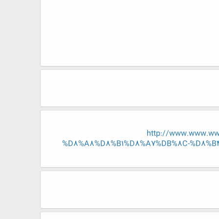
http://www.www.w
%D8%A8%D8%B1%D8%A7%DB%8C-%D8%B