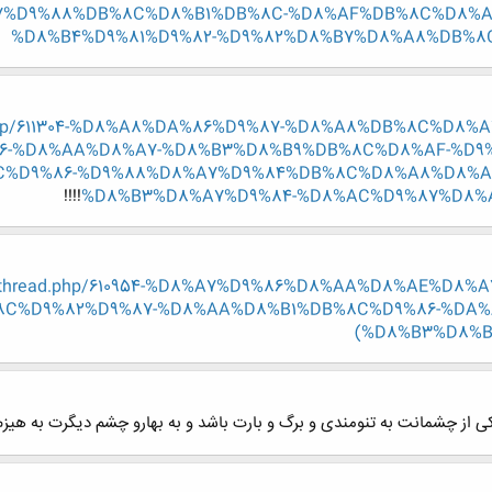
%D9%88%DB%8C%D8%B1%DB%8C-%D8%AF%DB%8C%D8%AF
%D8%B4%D9%81%D9%82-%D9%82%D8%B7%D8%A8%DB%8C?p=
read.php/611304-%D8%A8%DA%86%D9%87-%D8%A8%DB%8C%D
-%D8%AA%D8%A7-%D8%B3%D8%B9%DB%8C%D8%AF-%D9%
C%D9%86-%D9%88%D8%A7%D9%84%DB%8C%D8%A8%D8%A
!!!!
%D8%B3%D8%A7%D9%84-%D8%AC%D9%87%D8%
/showthread.php/610954-%D8%A7%D9%86%D8%AA%D8%AE%D
C%D9%82%D9%87-%D8%AA%D8%B1%DB%8C%D9%86-%DA%
(%D8%B3%D8%B
کی از چشمانت به تنومندی و برگ و بارت باشد و به بهارو چشم دیگرت به هیزم