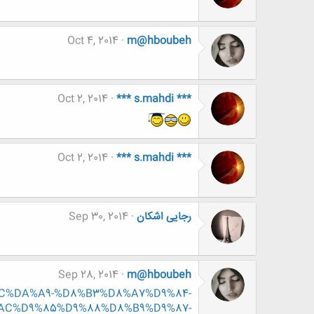
Oct 4, 2014
m@hboubeh
Oct 2, 2014
*** s.mahdi ***
Oct 2, 2014
*** s.mahdi ***
رجایی اشکان
Sep 30, 2014
Sep 28, 2014
m@hboubeh
%DB%8C%DA%A9-%D8%B3%D8%A7%D9%84-
AC%D9%85%D9%88%D8%B9%D9%87-