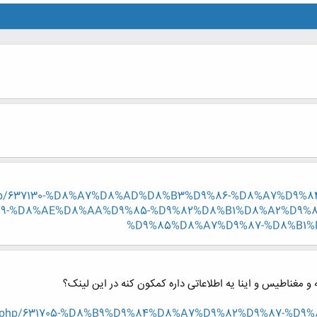
read.php/637130-%D8%A7%D8%AD%D8%B3%D9%86-%D8%A7%
-%D8%AE%D8%AA%D9%85-%D9%82%D8%B1%D8%A2%D9%8
%D9%85%D8%A7%D9%87-%D8%B1%
و مغناطیس و اینا یه اطلاعاتی داره کمکون کنه در این لینک؟
hread.php/631705-%D8%B9%D9%84%D8%A7%D9%82%D9%87-%