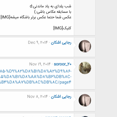
شب یلدای به یاد ماندنی:d
با مسابقه عکاس باشی:)
عکس شما حتما عکس برتر باشگاه میشه[IMG]
کلیک[IMG]
رجایی اشکان
Dec 9, 2014
Nov 19, 2014
soroor_20
D9%85-%D9%82%D8%B1%D8%A2%D9%86-
85%D8%B1%D8%AA%D8%B6%DB%8C-
%B4%D8%A7%DB%8C%DB%8C/page4
رجایی اشکان
Nov 8, 2014