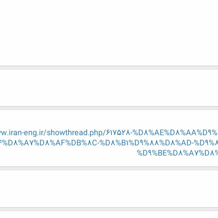
ww.iran-eng.ir/showthread.php/617528-%D8%AE%D8%AA%
4%D8%A7%D8%AF%DB%8C-%D8%B1%D9%88%D8%AD-%D9%
%D9%BE%D8%A7%D8