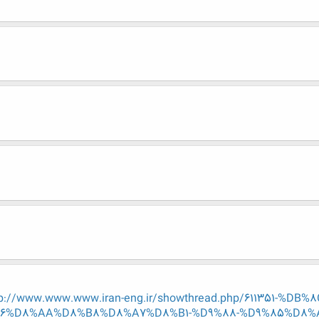
tp://www.www.www.iran-eng.ir/showthread.php/611351-
6%D8%AA%D8%B8%D8%A7%D8%B1-%D9%88-%D9%85%D8%