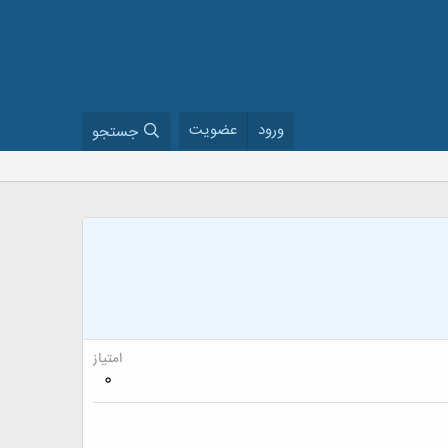
ورود
عضویت
جستجو
امتیاز
0