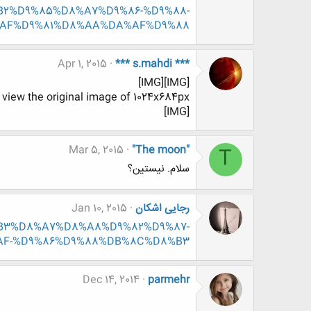
B2%D9%85%D8%A7%D9%86-%D9%88-
AF%D9%81%D8%AA%DA%AF%D9%88
Apr 1, 2015
*** s.mahdi ***
[IMG][IMG]
o view the original image of 1024x684px.
[IMG]
Mar 5, 2015
"The moon"
T
سلام. نیستین؟
رجایی اشکان
Jan 10, 2015
%D8%B3%D8%A7%D8%A8%D9%82%D9%87-
AF-%D9%86%D9%88%DB%8C%D8%B3
Dec 14, 2014
parmehr