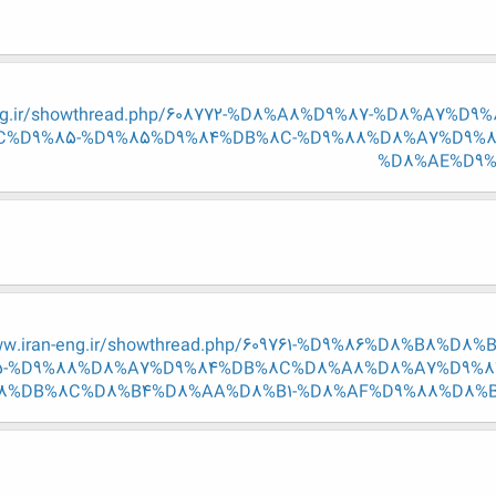
-eng.ir/showthread.php/608772-%D8%A8%D9%87-%D8%A7
%D9%85-%D9%85%D9%84%DB%8C-%D9%88%D8%A7%D9%
%D8%AE%D9%
ww.iran-eng.ir/showthread.php/609761-%D9%86%D8%B8%
5-%D9%88%D8%A7%D9%84%DB%8C%D8%A8%D8%A7%D9%8
8%DB%8C%D8%B4%D8%AA%D8%B1-%D8%AF%D9%88%D8%B