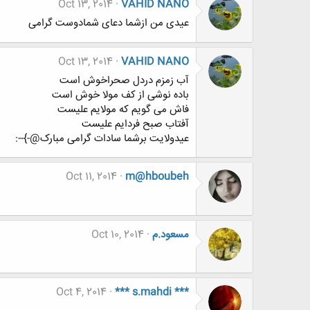
Oct 13, 2014
VAHID NANO
عیدی من ازشما دعای شمادوست گرامی
Oct 13, 2014
VAHID NANO
آب زمزم دردل صحراخوش است
باده نوشی از کف مولا خوش است
فاش می گویم که مولایم علیست
آفتاب صبح فردایم علیست
عیدولایت برشما سادات گرامی مبارک@-}--:
Oct 11, 2014
m@hboubeh
مسعود.م
Oct 10, 2014
Oct 4, 2014
*** s.mahdi ***