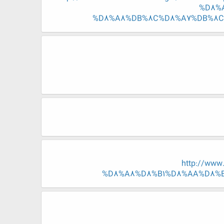
%D8%
%D8%A8%DB%8C%D8%A7%DB%8C
http://ww
%D8%A8%D8%B1%D8%AA%D8%B