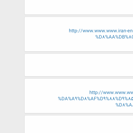
http://www.www.www.iran
%D8%AA%DB%8C
http://www.www.w
%DA%A9%D8%AF%D9%88%D9%8
%D8%A