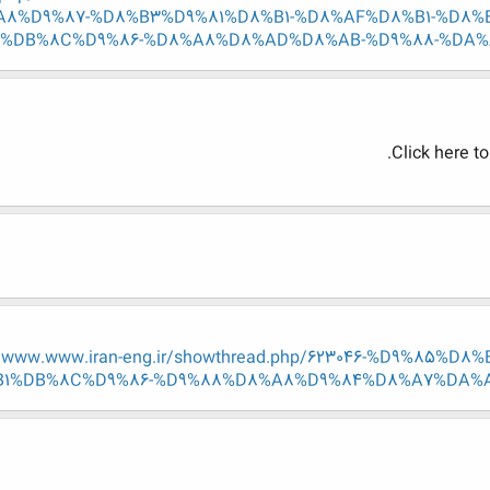
A8%D9%87-%D8%B3%D9%81%D8%B1-%D8%AF%D8%B1-%D8%
%DB%8C%D9%86-%D8%A8%D8%AD%D8%AB-%D9%88-%DA%
Click here t
w.www.www.iran-eng.ir/showthread.php/623046-%D9%85
1%DB%8C%D9%86-%D9%88%D8%A8%D9%84%D8%A7%DA%