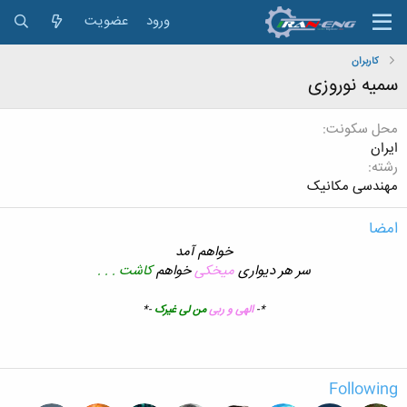
ورود
عضویت
کاربران
سمیه نوروزی
محل سکونت
ايران
رشته
مهندسی مکانیک
امضا
خواهم آمد
سر هر دیواری
میخکی
خواهم
کاشت . . .
*-
الهی و ربی
من لی غیرک
-*
Following