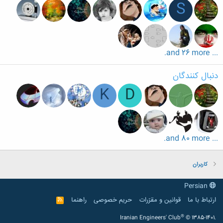
S
... and 26 more.
دنبال کنندگان
K
D
... and 80 more.
کاربران
Persian
ارتباط با ما
قوانین و مقرّرات
حریم خصوصی
راهنما
R
S
S
®
Iranian Engineers' Club
© 1385-1401.