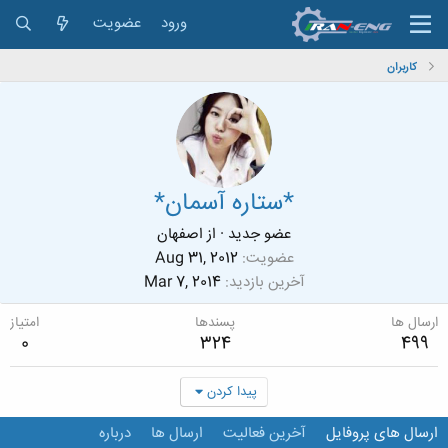
ورود
عضویت
کاربران
*ستاره آسمان*
عضو جدید
·
از
اصفهان
عضویت
Aug 31, 2012
آخرین بازدید
Mar 7, 2014
ارسال ها
پسندها
امتیاز
0
324
499
پیدا کردن
ارسال های پروفایل
آخرین فعالیت
ارسال ها
درباره