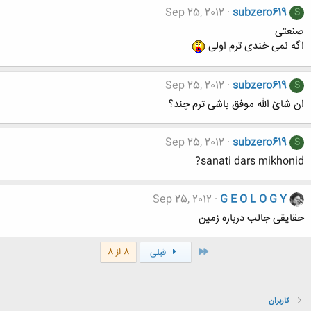
Sep 25, 2012
subzero619
S
صنعتی
اگه نمی خندی ترم اولی
Sep 25, 2012
subzero619
S
ان شائ الله موفق باشی ترم چند؟
Sep 25, 2012
subzero619
S
sanati dars mikhonid?
Sep 25, 2012
G E O L O G Y
حقایقی جالب درباره زمین
اول
8 از 8
قبلی
کاربران