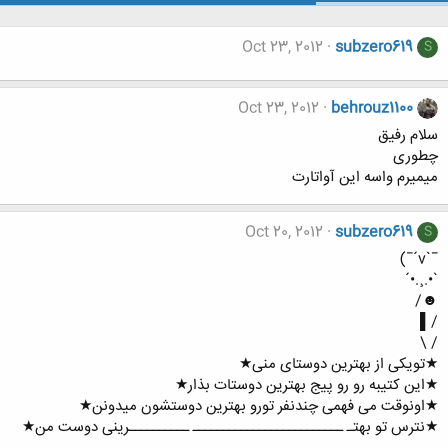
Oct 23, 2012
subzero619
S
Oct 23, 2012
behrouz1100
سلام رفیق
چطوری
میمیرم واسه این آواتارت
Oct 20, 2012
subzero619
S
¯`v´¯)
`•.¸.•´
☻/
/▌
/ \
★تویکی از بهترین دوستای منی★
★این کتیبه رو رو پیج بهترین دوستات بذار★
★اونوقت می فهمی چندنفر تورو بهترین دوستشون میدونن★
★نترس تو بهتـ ـــــــــــــــــــــــــ ــــــــــرینی دوست من★