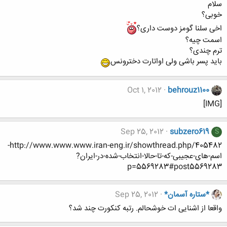
سلام
خوبی؟
اخی سلنا گومز دوست داری؟
اسمت چیه؟
ترم چندی؟
باید پسر باشی ولی اواتارت دخترونس
Oct 1, 2012
behrouz1100
[IMG]
Sep 25, 2012
subzero619
S
http://www.www.www.iran-eng.ir/showthread.php/405482-
اسم-های-عجیبی-که-تا-حالا-انتخاب-شده-در-ایران?
p=5569283#post5569283
*ستاره آسمان*
Sep 25, 2012
واقعا از اشنایی ات خوشحالم. رتبه کنکورت چند شد؟