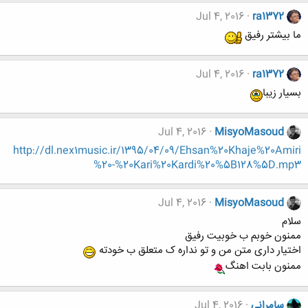
Jul 4, 2016
ra1372
ما بیشتر رفیق
Jul 4, 2016
ra1372
بسیار زیبا
Jul 4, 2016
MisyoMasoud
http://dl.nex1music.ir/1395/04/09/Ehsan%20Khaje%20Amiri
%20-%20Kari%20Kardi%20%5B128%5D.mp3
Jul 4, 2016
MisyoMasoud
سلام
ممنون خوبم ب خوبیت رفیق
اختیار داری متن من و تو نداره ک متعلق ب خودته
ممنون بابت اهنگ
سامرانی
Jul 4, 2016