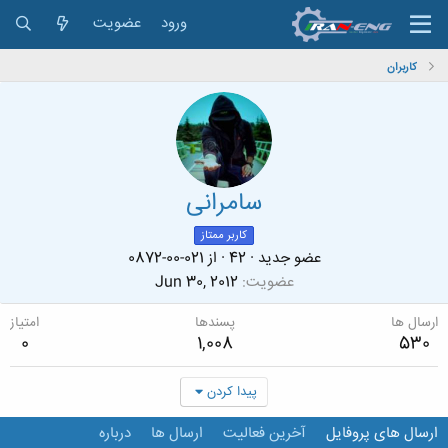
ورود
عضویت
کاربران
سامرانی
کاربر ممتاز
عضو جدید
·
42
·
از
021-00-0872
عضویت
Jun 30, 2012
ارسال ها
پسندها
امتیاز
0
1,008
530
پیدا کردن
ارسال های پروفایل
آخرین فعالیت
ارسال ها
درباره