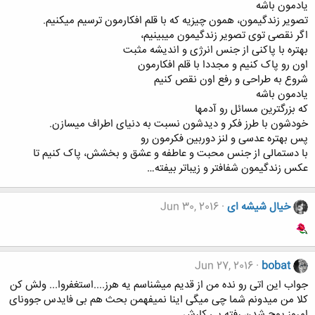
یادمون باشه
تصویر زندگیمون، همون چیزیه که با قلم افکارمون ترسیم میکنیم.
اگر نقصی توی تصویر زندگیمون میبینیم،
بهتره با پاکنی از جنس انرژی و اندیشه مثبت
اون رو پاک کنیم و مجددا با قلم افکارمون
شروع به طراحی و رفع اون نقص کنیم
یادمون باشه
که بزرگترین مسائل رو آدمها
خودشون با طرز فکر و دیدشون نسبت به دنیای اطراف میسازن.
پس بهتره عدسی و لنز دوربین فکرمون رو
با دستمالی از جنس محبت و عاطفه و عشق و بخشش، پاک کنیم تا
عکس زندگیمون شفافتر و زیباتر بیفته…
خیال شیشه ای
Jun 30, 2016
Jun 27, 2016
bobat
جواب این اتی رو نده من از قدیم میشناسم یه هرز....استغفروا... ولش کن
کلا من میدونم شما چی میگی اینا نمیفهمن بحث هم بی فایدس جوونای
امروز پوچ شدن رفته پی کارش