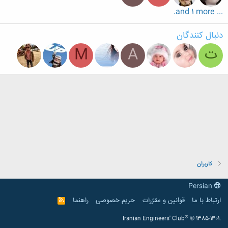
... and 1 more.
دنبال کنندگان
ت
A
M
کاربران
Persian
ارتباط با ما
قوانین و مقرّرات
حریم خصوصی
راهنما
R
S
S
®
Iranian Engineers' Club
© 1385-1401.