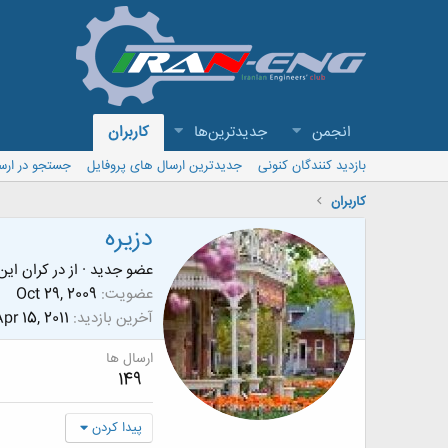
انجمن
جدیدترین‌ها
کاربران
بازدید کنندگان کنونی
جدیدترین ارسال های پروفایل
جستجو در ارس
کاربران
دزيره
عضو جدید
·
از
در كران اي
عضویت
Oct 29, 2009
آخرین بازدید
pr 15, 2011
ارسال ها
149
پیدا کردن