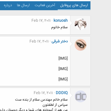
ارسال های پروفایل
آخرین فعالیت
ارسال ها
درباره
Feb 17, 2011
koruosh
سلام خانوم
دختر شرقی
Feb 17, 2011
[IMG]
[IMG]
[IMG]
Feb 17, 2011
DDDIQ
سلام خانم مهندس سلام از بنده ست
سپاس از لطفتون
من هم از آموخته های شما و دیگر دوستان دار