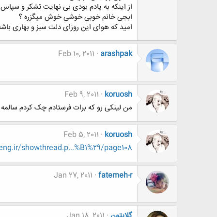
از اینکه به یادم بودی بی نهایت تشکر و سپاس
ابجی خانم خوبی خوشی خوش میگزره ؟
امید که هوای این روزای دلت سبز و بهاری باشه
Feb 10, 2011
arashpak
Feb 9, 2011
koruosh
من لینکی رو که برات فرستادم چک کردم سالمه ی
Feb 5, 2011
koruosh
ng.ir/showthread.p...%B1%29/page108
Jan 27, 2011
fatemeh-r
گلابتون
Jan 18, 2011