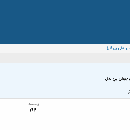
ال های پروفایل
ن جهان بي بدل
A
پسندها
196