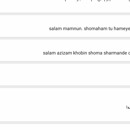
salam mamnun. shomaham tu hameye 
salam azizam khobin shoma sharmande 
!