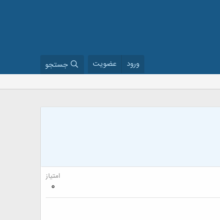
ورود
عضویت
جستجو
امتیاز
0