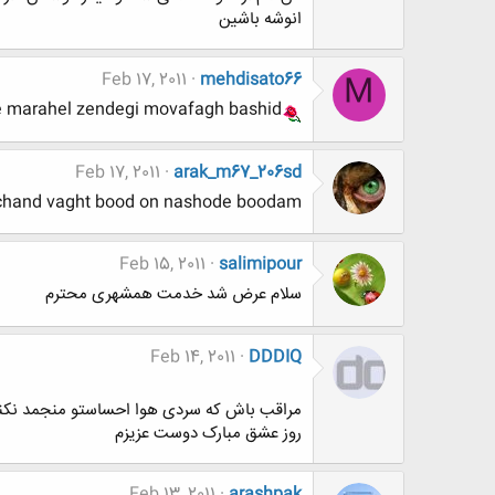
انوشه باشین
Feb 17, 2011
mehdisato66
M
marahel zendegi movafagh bashid
Feb 17, 2011
arak_m67_206sd
chand vaght bood on nashode boodam
Feb 15, 2011
salimipour
سلام عرض شد خدمت همشهری محترم
Feb 14, 2011
DDDIQ
مراقب باش که سردی هوا احساستو منجمد نکنه
روز عشق مبارک دوست عزیزم
Feb 13, 2011
arashpak