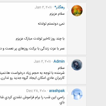
رهگذر*
Jan 2, 2011
سلام عزیزم
نمی دونستم تولدته
با چند روز تاخیر تولدت مبارک عزیزم
عمر با عزت زندگی با برکت روزهای پر نعمت و د
Jan 2, 2011
Admin
سلام
شرمنده با توجه به حجم زياد درخواست ها،‌نم
كاربران عادي امكان ايجاد گروه جديد رو ندارن.
Dec 28, 2010
arashpak
راسي اين شب را برام فراموش نشدي كردي شايد
باي