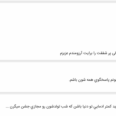
لی پر شفقت را برایت آرزومندم عزیزم
يتونم پاسخگوي همه شون باشم.
 كمتر ادمايي تو دنيا باشن كه شب تولدشون رو مجازي جشن ميگرن ...