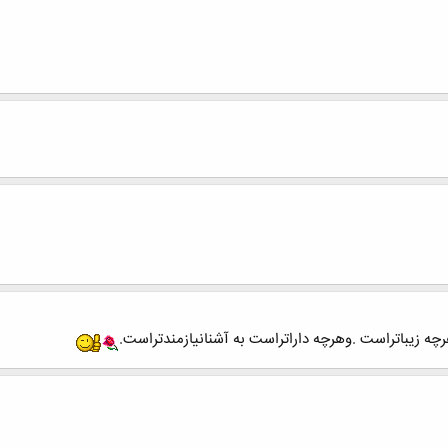
 زیباتراست .وهرچه داراتراست به آشنانیازمندتراست.