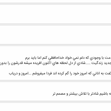
با وجودي كه دلم نمي خواد خداحافظي كنم اما بايد برم
ديد زندگيت .....شادي از دل لحظه هاي اكنون افريده ميشه قدرشون را بدون
ه اناني كه امروز خود را گم كرده اند فردا ميفروشم ...امروز و درياب
ه باشيم شادتر با تلاش بيشتر و مصمم تر