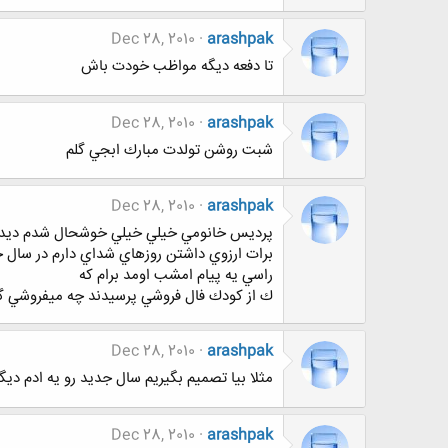
Dec 28, 2010
arashpak
تا دفعه ديگه مواظب خودت باش
Dec 28, 2010
arashpak
شبت روشن تولدت مبارك ابجي گلم
Dec 28, 2010
arashpak
پرديس خانومي خيلي خيلي خوشحال شدم ديدمت 
برات ارزوي داشتن روزهاي شداي دارم در سال ج
راسي يه پيام امشب اومد برام كه
ك از كودك فال فروشي پرسيدند چه ميفروشي گفت ب
Dec 28, 2010
arashpak
مثلا بيا تصميم بگيريم سال جديد رو يه ادم ديگ
Dec 28, 2010
arashpak