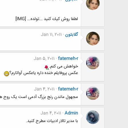
لطفا روش كيك كنيد ...تولده... [IMG]
گلابتون
Jan 11, 2011
Jan 5, 2011
fatemeh-r
خواهش می کنم.
عکس پروفایلم خنده داره یاعکس آواتارم؟
Jan 4, 2011
fatemeh-r
مجهول ماندن رنج بزرگ آدمی است یک روح هرچه
Jan 4, 2011
Admin
با مدير تالار ادبيات مطرح كنيد.