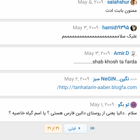
May 5, 2009
salahshur
ممنون بابت ادت
May 3, 2009
hamid19395
علیک سلاممممممممممممممممممممممم
May 3, 2009
Amir.D
shab khosh ta farda...............
نگين...NeGiN سبز
May 2, 2009
http://tanhatarin-aaber.blogfa.com/
تو بگو
May 1, 2009
ت
سلام . دالیا یعنی از روستای دالین فارس هستی ؟ یا اسم گیاه خاصیه ؟
اول
21 از 21
قبلی