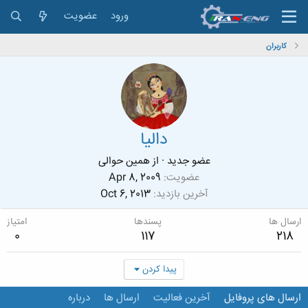
ورود
عضویت
کاربران
دالیا
عضو جدید
·
از
همین حوالی
عضویت
Apr 8, 2009
آخرین بازدید
Oct 6, 2013
ارسال ها
پسندها
امتیاز
0
117
218
پیدا کردن
ارسال های پروفایل
آخرین فعالیت
ارسال ها
درباره