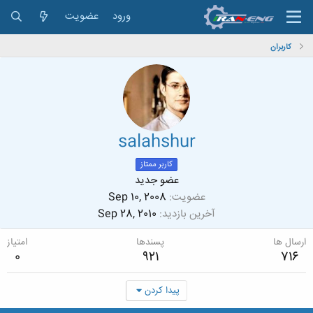
ورود
عضویت
کاربران
salahshur
کاربر ممتاز
عضو جدید
عضویت
Sep 10, 2008
آخرین بازدید
Sep 28, 2010
ارسال ها
پسندها
امتیاز
0
921
716
پیدا کردن