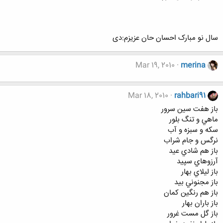
سال نو مبارک احسان حان عزیزم:دی
Mar 19, 2010
merina
Mar 18, 2010
rahbari91
باز هفت سين سرور
ماهي و تنگ بلور
سکه و سبزه و آب
نرگس و جام شراب
باز هم شادي عيد
آرزوهاي سپيد
باز ليلاي بهار
باز مجنوني بيد
باز هم رنگين کمان
باز باران بهار
باز گل مست غرور