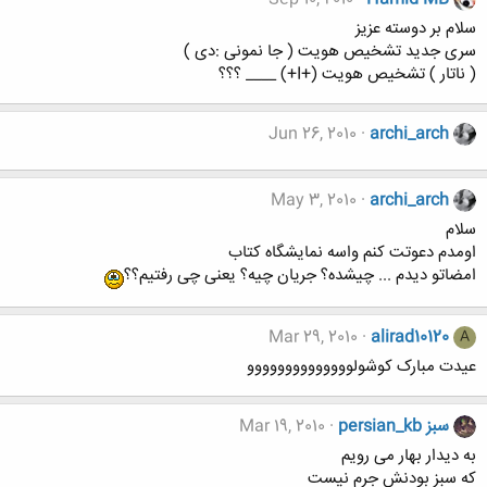
سلام بر دوسته عزیز
سری جدید تشخیص هویت ( جا نمونی :دی )
( ناتار ) تشخیص هویت (+I+) ____ ؟؟؟
Jun 26, 2010
archi_arch
May 3, 2010
archi_arch
سلام
اومدم دعوتت کنم واسه نمایشگاه کتاب
امضاتو دیدم ... چیشده؟ جریان چیه؟ یعنی چی رفتیم؟؟
Mar 29, 2010
alirad10120
A
عیدت مبارک کوشولوووووووووووووو
persian_kb سبز
Mar 19, 2010
به دیدار بهار می رویم
که سبز بودنش جرم نیست