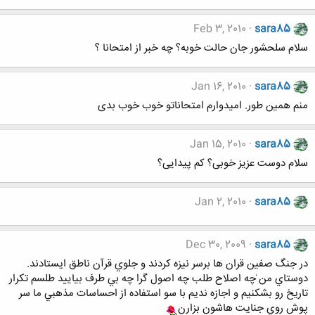
Feb 3, 2010
sara85
سلام سلحشور جان حالت خوبه؟ چه خبر از امتحانا ؟
Jan 16, 2010
sara85
منم همین طور. امیدوارم امتحاناتو خوب خوب بدی
Jan 15, 2010
sara85
سلام دوست عزیز خوبی؟ کم پیدایی؟
Jan 2, 2010
sara85
Dec 30, 2009
sara85
در جنگ صفین قران ها برسر نيزه کردند و جلوي قرآن ناطق ايستادند.
دوستاي من ٰچه اصلاح طلب چه اصول گرا چه بي طرف بياييد طلسم تکرار
تاريخ رو بشکنيم و اجازه نديم با سو استفاده از احساسات مذهبي ما سر
پوش روي جنايت هاشون بزارن