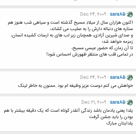
Dec 24, 2009
sara85
اکنون هزاران سال از میلادِ مسیح گذشته است و سیاهی شب هنوز هم
ستاره های دنباله دارش را به صلیب می کشاند،
و صدای شیرین آزادی، همچنان زیر لب های به ارسات کشیده انسان،
زمزمه خواهد شد؛
تا آن زمان که حضور عیسی مسیح،
در تمامی قلب های منتظر ظهورش احساس شود!
Dec 24, 2009
sara85
خواهش می کنم دوست عزیز وظیفه ام بود .ممنون به خاطر لینک
Dec 21, 2009
sara85
یلدا یعنی یادمان باشد زندگی آنقدر کوتاه است که یک دقیقه بیشتر با هم
بودن را باید جشن گرفت
یلدایتان مبارک