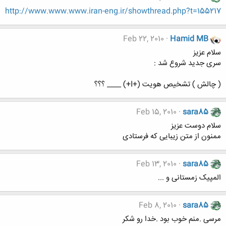
http://www.www.www.iran-eng.ir/showthread.php?t=155217
Feb 22, 2010
Hamid MB
سلام عزیز
سری جدید شروع شد :
( چالش ) تشخیص هویت (+I+) ____ ؟؟؟
Feb 15, 2010
sara85
سلام دوست عزیز
ممنون از متن زیبایی که فرستادی
Feb 13, 2010
sara85
المپیک زمستانی و ...
Feb 8, 2010
sara85
مرسی .منم خوب بود .خدا رو شکر