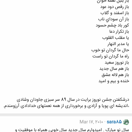
باز بلبل نغمه خوان
باز رقص دود عود
باز اسفند و گلاب
باز آن سوداي ناب
کور باد چشم حسود
باز تکرار دعا
يا مقلب القلوب
يا مدبر النهار
حال ما گردان تو خوب
راه ما گردان تو راست
باز نوروز سعيد
باز هم سال جديد
باز هم لاله عشق
خنده و بيم و اميد
درشکفتن جشن نوروز برایت در سال 89 سر سبزی جاودان وشادی
،اندیشه ای پویا و آزادی و برخورداری از همه نعمتهای خدادادی آرزومندم.
Mar 17, 2010
sara85
سال نو مبارک . امیدوارم سال جدید سال خوبی همراه با موفقیت و