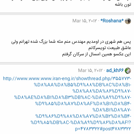
تون باشه
Mar 15, 2012
*Roshana*
پس هم شهری در اومدیم مهندس منم مثه شما بزرگ شده تهرانم ولی
عاشق طبیعت تویسرکانم
این عکسو همین امسال از سرکان گرفتم
Mar 15, 2012
ad_kh66
http://www.www.www.iran-eng.ir/showthread.php/355773-
%D8%AA%D8%B5%D9%88%DB%8C%D8%B1-
%D8%A8%DA%86%D9%87-
%D8%AE%D8%B1%D8%B3%DB%8C-%DA%A9%D9%87-
%D9%85%D8%A7%D8%AF%D8%B1%D8%B4-
%D8%B1%D8%A7-
%D9%86%D9%88%D8%A7%D8%B2%D8%B4-
%D9%85%DB%8C-%DA%A9%D9%86%D8%AF!?
p=4783322#post4783322