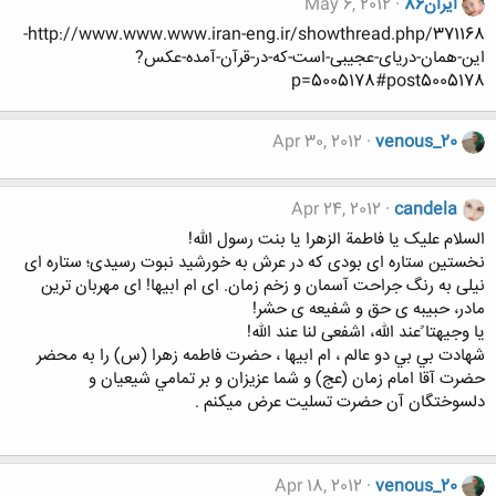
ایران86
May 6, 2012
http://www.www.www.iran-eng.ir/showthread.php/371168-
این-همان-دریای-عجیبی-است-که-در-قرآن-آمده-عکس?
p=5005178#post5005178
Apr 30, 2012
venous_20
Apr 24, 2012
candela
السلام علیک یا فاطمة الزهرا یا بنت رسول الله!
نخستین ستاره ای بودی که در عرش به خورشید نبوت رسیدی؛ ستاره ای
نیلی به رنگ جراحت آسمان و زخم زمان. ای ام ابیها! ای مهربان ترین
مادر، حبیبه ی حق و شفیعه ی حشر!
یا وجیهتا ًعند الله، اشفعی لنا عند الله!
شهادت بي بي دو عالم ، ام ابيها ، حضرت فاطمه زهرا (س) را به محضر
حضرت آقا امام زمان (عج) و شما عزيزان و بر تمامي شيعيان و
دلسوختگان آن حضرت تسليت عرض ميكنم .
Apr 18, 2012
venous_20