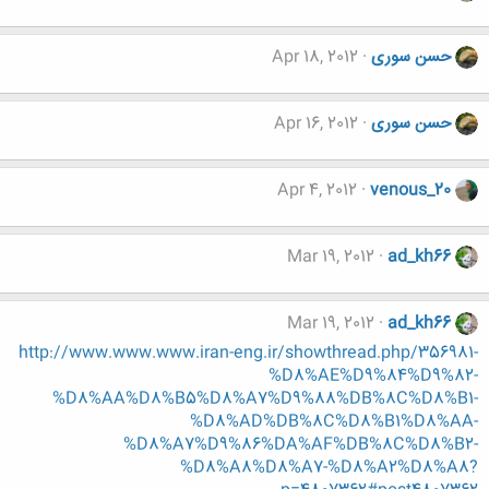
حسن سوری
Apr 18, 2012
حسن سوری
Apr 16, 2012
Apr 4, 2012
venous_20
Mar 19, 2012
ad_kh66
Mar 19, 2012
ad_kh66
http://www.www.www.iran-eng.ir/showthread.php/356981-
%D8%AE%D9%84%D9%82-
%D8%AA%D8%B5%D8%A7%D9%88%DB%8C%D8%B1-
%D8%AD%DB%8C%D8%B1%D8%AA-
%D8%A7%D9%86%DA%AF%DB%8C%D8%B2-
%D8%A8%D8%A7-%D8%A2%D8%A8?