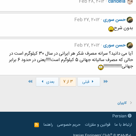
Feb 28, 2012
candela
حسن سوری
Feb 27, 2012
بدون شرح
حسن سوری
Feb 27, 2012
آیا می دانید؟ سرانه مصرف شکر هر ایرانی در سال 30 کیلوگرم است در
حالی که مصرف سالیانه جهانی 5 کیلوگرم است!!!!یعنی در حدود 6 برابر
جهانی!!!!!!!!!!!!!!!
اول
آخر
3 از 7
قبلی
بعدی
کاربران
Persian
ارتباط با ما
قوانین و مقرّرات
حریم خصوصی
راهنما
R
S
S
®
Iranian Engineers' Club
© 1385-1401.