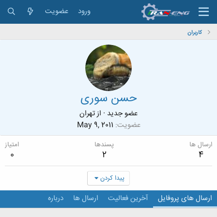
ورود
عضویت
کاربران
حسن سوری
عضو جدید
·
از
تهران
عضویت
May 9, 2011
ارسال ها
پسندها
امتیاز
0
2
4
پیدا کردن
ارسال های پروفایل
آخرین فعالیت
ارسال ها
درباره