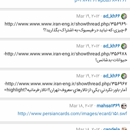
p=4807362#post4807362
Mar 19, 2012
ad_kh66
http://www.www.www.iran-eng.ir/showthread.php/356969-
6-چیزی-که-نباید-در-فیسبوک-به-اشتراک-بگذارید!؟
Mar 19, 2012
ad_kh66
http://www.www.www.iran-eng.ir/showthread.php/356978-
حیوانات-بدشانس!
Mar 19, 2012
ad_kh66
http://www.www.www.iran-eng.ir/showthread.php/356967-
آمار-باور-نکردني-يکي-از-تالارهاي-معروف-تهران!!-تالار-فرمانیه?highlight=
Mar 18, 2012
mahsa1369
http://www.persiancards.com/images/ecard/151.swf
Mar 18, 2012
candela