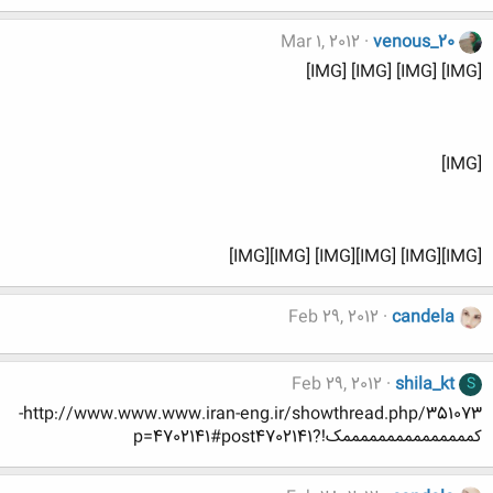
Mar 1, 2012
venous_20
[IMG] [IMG] [IMG] [IMG]
[IMG]
[IMG][IMG] [IMG][IMG] [IMG][IMG]
Feb 29, 2012
candela
Feb 29, 2012
shila_kt
S
http://www.www.www.iran-eng.ir/showthread.php/351073-
کمممممممممممممممک!?p=4702141#post4702141