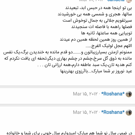
بی تو اینجا همه در حبس ابد، تبعیدند
سالها، هجری و شمسی همه بی خورشیدند
سیرتقویم جلالی به جمال توخوش است
فصلها راهمه با فاصله ات سنجیدند
توبیایی همه ساعتها، ثانیه ها
از همین روز همین لحظه همین دم عیدند
اللهم عجل لولیک الفرج…..
ممنونم ازمتن بسیارزیباتون و.......دو قدم مانده به خندیدن برگ،یک نفس
مانده به ذوق گل سرخ،چشم در چشم بهاری دیگر،تحفه ای یافت نکردم که
کنم هدیه تان،یک سبد عاطفه دارم،همه ارزانی تان . . .
عید نوروز بر شما مبارک...باآرزوی بهترینها
Mar 15, 2012
*Roshana*
Mar 15, 2012
*Roshana*
در ضمن سال نو شما هم مبارک امیدوارم سال خوبی برای شما و خانواده