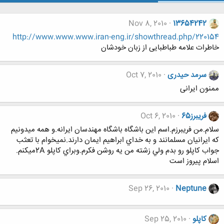
Nov 8, 2010
13654242
http://www.www.www.iran-eng.ir/showthread.php/220154
خاطرات علامه طباطبایی از زبان خودشان
سرمد حیدری
Oct 7, 2010
ممنون ایرانی
فريبرز65
Oct 6, 2010
سلام.من فريبرزم.اسم اين باشگاه باشگاه مهندسان ايرانه.و همه ميدونيم
كه ايرانيان مسلمانند و به خداي ابراهيم ايمان دارند.نميخوام با تعثب
جواب كاپلو رو بدم ولي زشته من يه روشن فكرم.وبراي كاپلو 2‌Aميكنم.
اسلام پيروز است
Sep 26, 2010
Neptune
کاپلو
Sep 25, 2010