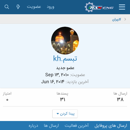
ورود
عضویت
کاربران
تبسم.kh
عضو جدید
عضویت
Sep 13, 2010
آخرین بازدید
Jun 16, 2014
ارسال ها
پسندها
امتیاز
0
31
38
پیدا کردن
ارسال های پروفایل
آخرین فعالیت
ارسال ها
درباره