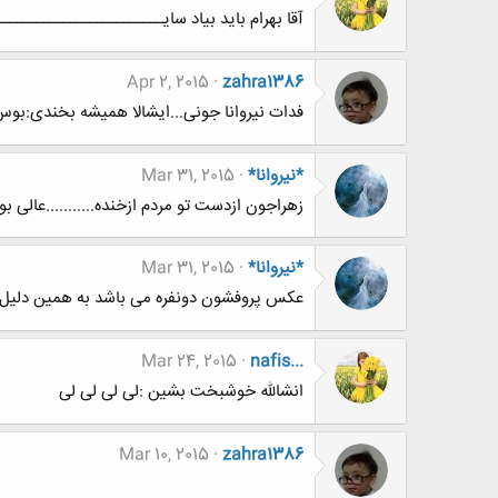
آقا بهرام باید بیاد سایــــــــــــــــــــــ
Apr 2, 2015
zahra1386
فدات نیروانا جونی...ایشالا همیشه بخندی:بو
*نيروانا*
Mar 31, 2015
زهراجون ازدست تو مردم ازخنده...........عالی 
*نيروانا*
Mar 31, 2015
عکس پروفشون دونفره می باشد به همین دلیل ر
Mar 24, 2015
nafis...
انشالله خوشبخت بشین :لی لی لی لی
Mar 10, 2015
zahra1386