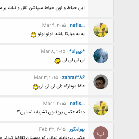
این حیاط و اون حیاط میپاشن نقل و نبات بر سر ع
Mar 9, 2015
nafis...
به به مبارکا باشه. لولو لولو
*نيروانا*
Mar 8, 2015
لی لی لی لی
Mar 3, 2015
zahra1386
عاغا موبارکه :لی لی لی لی
Mar 1, 2015
nafis...
دیگه عکس پروفتون تشریف نمیارن؟!
بهرامگور
Feb 23, 2015
ب
عکس پروفایلم زمانی که دوستان تقاضا کردند 