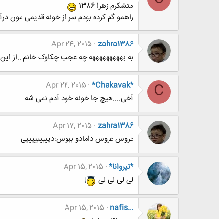
متشکرم زهرا 1386
راهمو گم کرده بودم سر از خونه قدیمی مون درآ
Apr 24, 2015
zahra1386
به بهههههههههه چه عجب چکاوک خانم...از این ط
Apr 22, 2015
*Chakavak*
C
آخی....هیچ جا خونه خود آدم نمی شه
Apr 17, 2015
zahra1386
عروس عروس دامادو ببوس:دیییییییییی
*نيروانا*
Apr 15, 2015
لی لی لی لی
Apr 15, 2015
nafis...