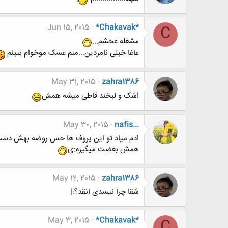
Jun 15, 2015
*Chakavak*
C
مشغله عخشم...
عاغا خیلی نامردین...منم عسک موخوام ببینم
May 31, 2015
zahra1386
اشک و لبخند قاطی میشه همش
May 30, 2015
nafis...
ادم میاد تو این پروف ها حس روضه بهش دس
همش بغضت میگیره:ی
May 12, 2015
zahra1386
شقا چرا نیسدی انقد؟:|
May 3, 2015
*Chakavak*
C