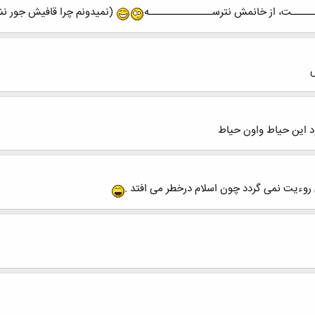
ــــــــت، از خانمش نترســـــــــــــــه
(نمیدونم چرا قافیش جور ن
س
بود این حیاط واون حیاط
وءیت نمی گردد چون اسلام درخطر می افتد .