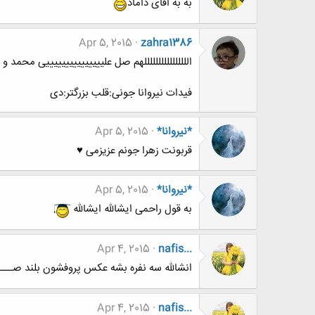
به به اقای داماد
Apr 5, 2015
zahra1386
اللللللللللللللللهم صل علیییییییییییییییی محم
فیدات نیروانا جونی:قلب بزرگتر:دی
*نيروانا*
Apr 5, 2015
قربونت زهرا جونم عزیزمی ♥
*نيروانا*
Apr 5, 2015
به قول راحمی ایشالله ایشالله
Apr 4, 2015
nafis...
انشالله سه نفره بشه عکس پروفشون بلند صـــــ
Apr 4, 2015
nafis...