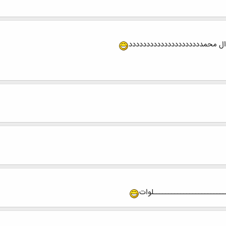
د و ال محمددددددددددددددددددددد
ــــــــــــــــــــــلوات