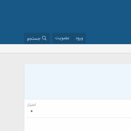
ورود
عضویت
جستجو
امتیاز
0