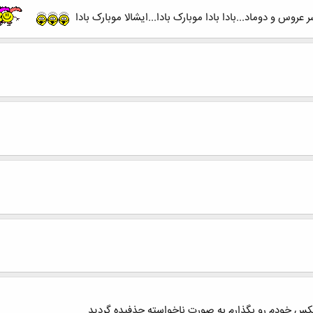
روس و دوماد...بادا بادا موبارک بادا...ایشالا موبارک بادا
عکس خودم رو بگذارم به صورت ناخواسته حذفیده گردید