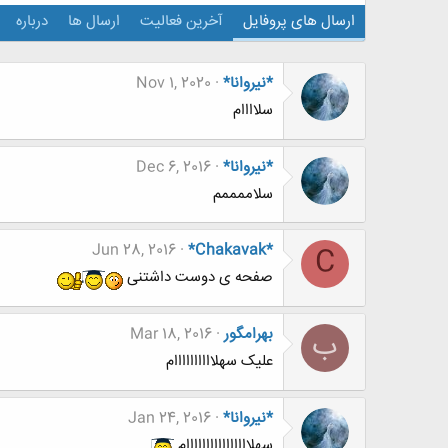
ارسال های پروفایل
آخرین فعالیت
ارسال ها
درباره
*نيروانا*
Nov 1, 2020
سلاااام
*نيروانا*
Dec 6, 2016
سلاممممم
Jun 28, 2016
*Chakavak*
C
صفحه ی دوست داشتنی
بهرامگور
Mar 18, 2016
ب
علیک سهلاااااااااام
*نيروانا*
Jan 24, 2016
سهلاااااااااااااااام