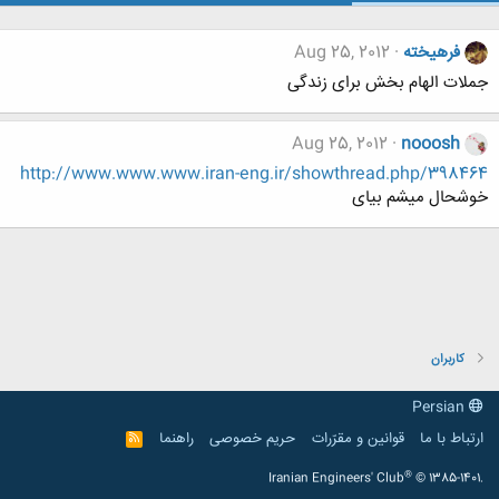
فرهيخته
Aug 25, 2012
جملات الهام بخش برای زندگی
Aug 25, 2012
nooosh
http://www.www.www.iran-eng.ir/showthread.php/398464
خوشحال میشم بیای
کاربران
Persian
ارتباط با ما
قوانین و مقرّرات
حریم خصوصی
راهنما
R
S
S
®
Iranian Engineers' Club
© 1385-1401.