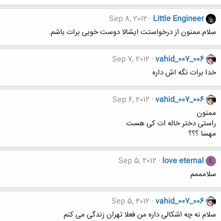
Sep 8, 2012
Little Engineer
سلام.ممنون از درخواستت ایشالا دوست خوبی برات باشم.
Sep 7, 2012
vahid_007_006
خدا برات نگه اش داره
Sep 6, 2012
vahid_007_006
ممنون
راستی دختر خاله ات کی هست
مهسا ؟؟؟
Sep 5, 2012
love eternal
L
سلامممم
Sep 5, 2012
vahid_007_006
سلام نه چه اشکالی داره من فعلا تهران زندگی می کنم