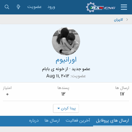
ورود
عضویت
کاربران
اورانیوم
عضو جدید
·
از
خونه ی بابام
عضویت
Aug 11, 2012
ارسال ها
پسندها
امتیاز
0
12
17
پیدا کردن
ارسال های پروفایل
آخرین فعالیت
ارسال ها
درباره