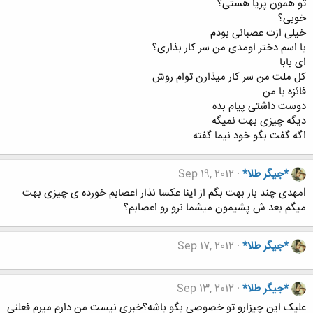
تو همون پریا هستی؟
خوبی؟
خیلی ازت عصبانی بودم
با اسم دختر اومدی من سر کار بذاری؟
ای بابا
کل ملت من سر کار میذارن توام روش
فائزه با من
دوست داشتی پیام بده
دیگه چیزی بهت نمیگه
اگه گفت بگو خود نیما گفته
*جیگر طلا*
Sep 19, 2012
lمهدی چند بار بهت بگم از اینا عکسا نذار اعصابم خورده ی چیزی بهت
میگم بعد ش پشیمون میشما نرو رو اعصابم؟
*جیگر طلا*
Sep 17, 2012
*جیگر طلا*
Sep 13, 2012
علیک این چیزارو تو خصوصی بگو باشه؟خبری نیست من دارم میرم فعلنی