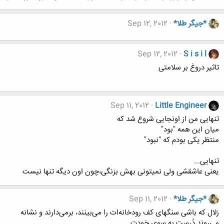
*جیگر طلا*
Sep 12, 2012
Sep 12, 2012
S i s i l
تاثیر دروغ بر سلامتی
Sep 11, 2012
Little Engineer
تنهایی من از اونجایی شروع شد که
میان این همه "بود"
منتظر یکی بودم که "نبود"
تنهایی...
یعنی عاشقشی ولی نمیتونی بهش بزنگی،چون اون دیگه تنها نیست
*جیگر طلا*
Sep 11, 2012
زلال که باشی سنگهای کف رودخانه‌ات را می‌بینند، برمی‌دارند و نشانه
می‌روند دُرست به سوی خودت