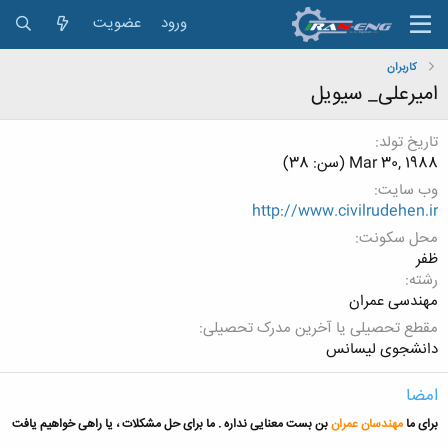
ورود
عضویت
کاربران
امیرعلی_ سیویل
تاریخ تولد
Mar 30, 1988 (سن: 38)
وب سایت
http://www.civilrudehen.ir
محل سکونت
ظفر
رشته
مهندسی عمران
مقطع تحصیلی یا آخرین مدرک تحصیلی
دانشجوی لیسانس
امضا
برای ما
مهندسان عمران
بن بست معنایی نداره . ما برای حل مشکلات ، یا راهی خواهیم یافت