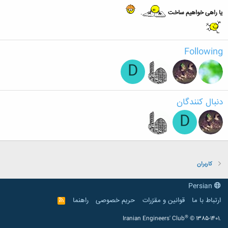
یا راهی خواهیم ساخت
.
Following
D
دنبال کنندگان
D
کاربران
Persian
ارتباط با ما
قوانین و مقرّرات
حریم خصوصی
راهنما
R
S
S
®
Iranian Engineers' Club
© 1385-1401.