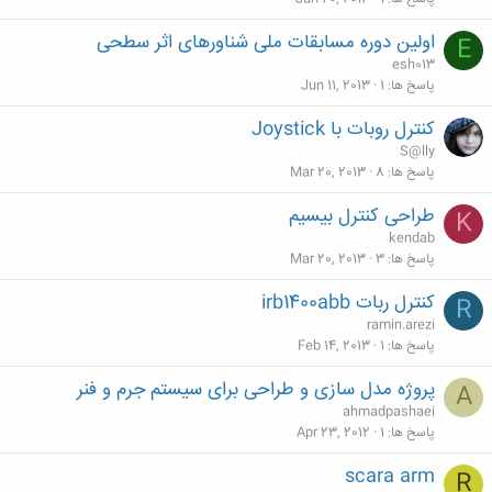
اولین دوره مسابقات ملی شناورهای اثر سطحی
E
esh013
پاسخ ها
1
Jun 11, 2013
کنترل روبات با Joystick
S@lly
پاسخ ها
8
Mar 20, 2013
طراحی کنترل بیسیم
K
kendab
پاسخ ها
3
Mar 20, 2013
کنترل ربات irb1400abb
R
ramin.arezi
پاسخ ها
1
Feb 14, 2013
پروژه مدل سازی و طراحی برای سیستم جرم و فنر
A
ahmadpashaei
پاسخ ها
1
Apr 23, 2012
scara arm
R