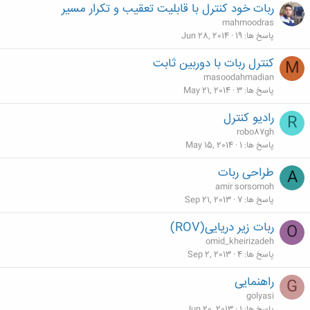
ربات خود کنترل با قابلیت تعقیب و تکرار مسیر
mahmoodras
پاسخ ها
19
Jun 28, 2014
کنترل ربات با دوربین ثابت
M
masoodahmadian
پاسخ ها
3
May 21, 2014
رادیو کنترل
R
robo87gh
پاسخ ها
1
May 15, 2014
طراحی ربات
A
amir sorsomoh
پاسخ ها
7
Sep 21, 2013
ربات زیر دریایی(ROV)
O
omid_kheirizadeh
پاسخ ها
4
Sep 2, 2013
راهنمایی
G
golyasi
پاسخ ها
1
Jun 20, 2013