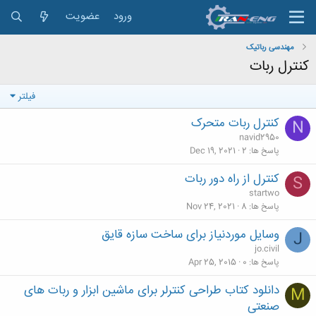
ورود
عضویت
مهندسی رباتیک
کنترل ربات
فیلتر
کنترل ربات متحرک
N
navid2950
پاسخ ها
2
Dec 19, 2021
کنترل از راه دور ربات
S
startwo
پاسخ ها
8
Nov 24, 2021
وسایل موردنیاز برای ساخت سازه قایق
J
jo.civil
پاسخ ها
0
Apr 25, 2015
دانلود کتاب طراحی کنترلر برای ماشین ابزار و ربات های
M
صنعتی