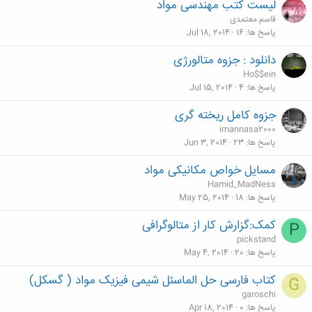
لیست کتب مهندسی مواد
قاسم معتمدی
پاسخ ها
16
Jul 18, 2014
دانلود : جزوه متالورژی
Ho$$ein
پاسخ ها
4
Jul 15, 2014
جزوه کامل ریخته گری
imannasa2000
پاسخ ها
23
Jun 3, 2014
مسایل خواص مکانیکی مواد
Hamid_MadNess
پاسخ ها
18
May 25, 2014
کمک:گزارش کار از متالوگرافی
P
pickstand
پاسخ ها
20
May 4, 2014
کتاب فارسی حل الماسئل شیمی فیزیک مواد ( گسکل)
G
garoschi
پاسخ ها
0
Apr 18, 2014