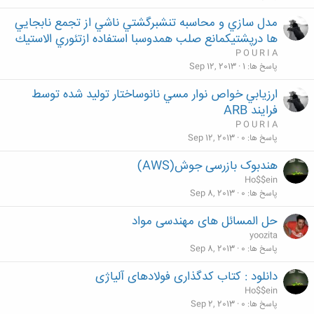
مدل سازي و محاسبه تنشبرگشتي ناشي از تجمع نابجايي
ها درپشتيكمانع صلب همدوسبا استفاده ازتئوري الاستيك
P O U R I A
پاسخ ها
1
Sep 12, 2013
ارزيابي خواص نوار مسي نانوساختار توليد شده توسط
فرايند ARB
P O U R I A
پاسخ ها
0
Sep 12, 2013
هندبوک بازرسی جوش(AWS)
Ho$$ein
پاسخ ها
0
Sep 8, 2013
حل المسائل های مهندسی مواد
yoozita
پاسخ ها
0
Sep 8, 2013
دانلود : کتاب کدگذاری فولادهای آلیاژی
Ho$$ein
پاسخ ها
0
Sep 2, 2013