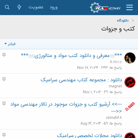
ورود
عضویت
دانلودگاه
کتب و جزوات
فیلتر
***::::معرفی و دانلود کتب مواد و متالورژی:::::***
م
ه
k.m.r.c
م
پاسخ ها
243
Nov 17, 2024
دانلود : مجموعه کتاب مهندسی سرامیک
م
ه
magnet
م
پاسخ ها
69
Nov 1, 2016
--->> آرشیو کتب و جزوات موجود در تالار مهندسی مواد
م
ه
<<---
م
zeinab68
پاسخ ها
59
Aug 14, 2014
دانلود مجلات تخصصی سرامیک
م