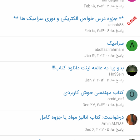
mandegarnia
پاسخ ها
2
Feb 15, 2014
** جزوه درس خواص الکتریکی و نوری سرامیک ها **
zeinab68
پاسخ ها
6
Feb 10, 2014
سرامیک
A
abolfazl rahmani
پاسخ ها
0
Jan 14, 2014
بدو بيا يه عالمه لينك دانلود كتاب!!!
Ho$$ein
پاسخ ها
11
Jan 7, 2014
کتاب مهندسی جوش کاربردی
O
omid_esf
پاسخ ها
0
Dec 23, 2013
درخواست: کتاب آنالیز مواد یا جزوه کامل
Amin.M.1986
پاسخ ها
5
Dec 6, 2013