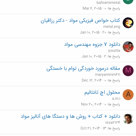
bahramimetal
پاسخ ها
0
Mar 6, 2015
کتاب خواص فیزیکی مواد - دکتر رزاقیان
metal.eng
پاسخ ها
20
Jan 10, 2015
دانلود 7 جزوه مهندسی مواد
yoozita
پاسخ ها
2
Jan 10, 2015
مقاله درمورد خوردگی توام با خستگی
M
maryammm611
پاسخ ها
0
Dec 12, 2014
محلول اچ تانتالیم
A
a.m.i
پاسخ ها
0
Nov 20, 2014
دانلود + کتاب + روش ها و دستگا های آنالیز مواد
reza2124
پاسخ ها
13
Oct 21, 2014