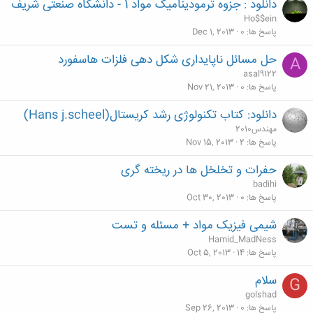
دانلود : جزوه ترمودینامیک مواد 1 - دانشگاه صنعتی شریف
Ho$$ein
پاسخ ها
0
Dec 1, 2013
حل مسائل ناپایداری شکل دهی فلزات هاسفورد
A
asal9122
پاسخ ها
0
Nov 21, 2013
دانلود: کتاب تکنولوژی رشد کریستال(Hans j.scheel)
مهندس2010
پاسخ ها
2
Nov 15, 2013
حفرات و تخلخل ها در ریخته گری
badihi
پاسخ ها
0
Oct 30, 2013
شیمی فیزیک مواد + مسئله و تست
Hamid_MadNess
پاسخ ها
14
Oct 5, 2013
سلام
G
golshad
پاسخ ها
0
Sep 26, 2013