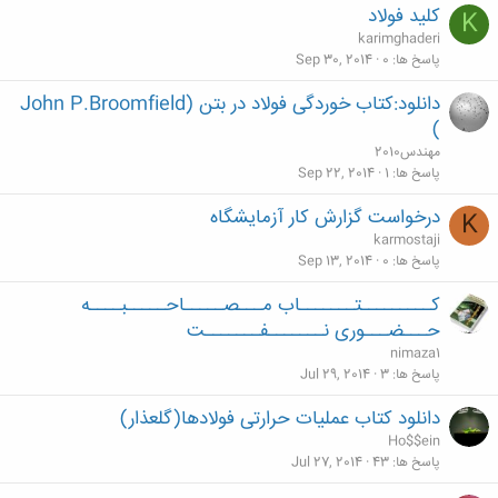
كليد فولاد
K
karimghaderi
پاسخ ها
0
Sep 30, 2014
دانلود:کتاب خوردگی فولاد در بتن (John P.Broomfield
)
مهندس2010
پاسخ ها
1
Sep 22, 2014
درخواست گزارش کار آزمایشگاه
K
karmostaji
پاسخ ها
0
Sep 13, 2014
کـــــــــتـــــــاب مـــصـــــاحـــــبــــه
حـــضـــوری نـــــــفـــــــت
nimaza1
پاسخ ها
3
Jul 29, 2014
دانلود کتاب عملیات حرارتی فولادها(گلعذار)
Ho$$ein
پاسخ ها
43
Jul 27, 2014