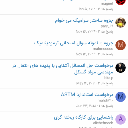
ه
magnet
م
پاسخ ها
6
Jan 5, 2012
جزوه ساختار سرامیک می خوام
pary_69
پاسخ ها
2
Nov 16, 2024
جزوه یا نمونه سوال امتحانی ترمودینامیک
M
mahmooooo
پاسخ ها
2
Nov 16, 2024
درخواست حل المسائل آشنایی با پدیده های انتقال در
مهندسی مواد گسکل
bita.p
پاسخ ها
2
May 14, 2019
درخواست استاندارد ASTM
M
mahdi790
پاسخ ها
1
Jun 23, 2018
راهنمایی برای کارگاه ریخته گری
A
alichefmech