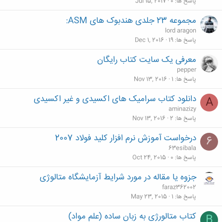
پاسخ ها
0
Jul 15, 2017
مجموعه 23 جلدی هندبوک های ASM:
lord aragon
پاسخ ها
19
Dec 1, 2016
معرفی یک سایت کتاب رایگان
pepper
پاسخ ها
1
Nov 13, 2016
دانلود کتاب سرامیک های اکسیدی و غیر اکسیدی
A
aminazizy
پاسخ ها
2
Nov 13, 2016
درخواست آموزش نرم افزار کلید فولاد 2007
6
63esibala
پاسخ ها
0
Oct 24, 2015
جزوه یا مقاله در مورد شرایط آزمایشگاه متالوژی
faraz362002
پاسخ ها
1
May 23, 2015
کتاب متالورژی به زبان ساده (علم مواد)
B