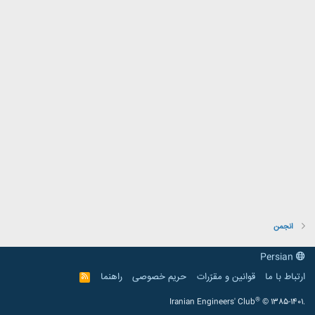
انجمن
Persian
ارتباط با ما
قوانین و مقرّرات
حریم خصوصی
راهنما
R
S
S
®
Iranian Engineers' Club
© 1385-1401.