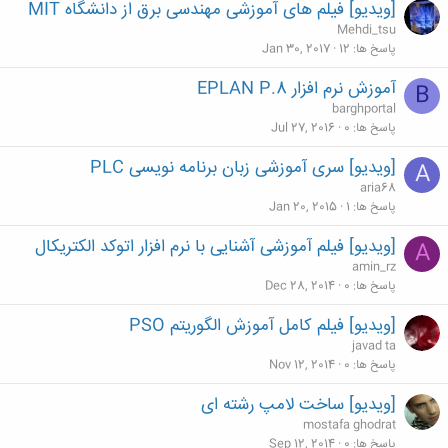
[ویدیو] فیلم های آموزشی مهندسی برق از دانشگاه MIT
Mehdi_tsu
پاسخ ها
12
Jan 30, 2017
آموزش نرم افزار EPLAN P.8
B
barghportal
پاسخ ها
0
Jul 27, 2016
[ویدیو] سری آموزشی زبان برنامه نویسی PLC
A
aria68
پاسخ ها
1
Jan 20, 2015
[ویدیو] فیلم آموزشی آشنایی با نرم افزار اتوکد الکتریکال
A
amin_rz
پاسخ ها
0
Dec 28, 2014
[ویدیو] فیلم کامل آموزش الگوریتم PSO
javad ta
پاسخ ها
0
Nov 12, 2014
[ویدیو] ساخت لامپ رشته ای
mostafa ghodrat
پاسخ ها
0
Sep 12, 2014