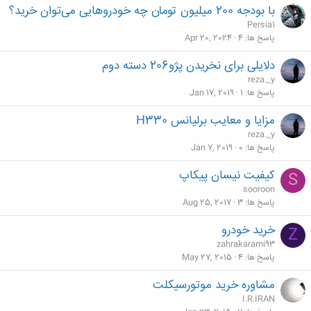
با بودجه 200 میلیون تومان چه خودروهایی می‌توان خرید؟
Persia1
پاسخ ها
4
Apr 20, 2024
دلایلی برای نخریدن پژو206 دسته دوم
reza._y
پاسخ ها
1
Jan 17, 2019
مزایا و معایب برلیانس H330
reza._y
پاسخ ها
0
Jan 7, 2019
کیفیت نیسان پیکاپ
S
sooroon
پاسخ ها
3
Aug 25, 2017
خرید خودرو
Z
zahrakarami93
پاسخ ها
4
May 27, 2015
مشاوره خريد موتورسيكلت
I.R.IRAN