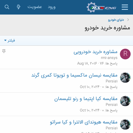
ورود
عضویت
دنیای خودرو
مشاوره خرید خودرو
فیلتر
مشاوره خرید خودرویی
م
R
ه
rmi-ansys
م
پاسخ ها
76
Aug 18, 2016
مقایسه نیسان ماکسیما و تویوتا کمری گرند
Persia1
پاسخ ها
0
Oct 10, 2024
مقایسه کیا اپتیما و رنو تلیسمان
Persia1
پاسخ ها
0
Oct 10, 2024
مقایسه هیوندای الانترا و کیا سراتو
Persia1