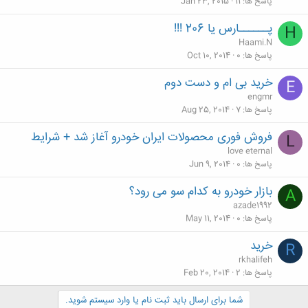
پاسخ ها
11
Jan 23, 2015
پــــــارس یا 206 !!!
H
Haami.N
پاسخ ها
0
Oct 10, 2014
خرید بی ام و دست دوم
E
engmr
پاسخ ها
7
Aug 25, 2014
فروش فوری محصولات ایران خودرو آغاز شد + شرایط
L
love eternal
پاسخ ها
0
Jun 9, 2014
بازار خودرو به کدام سو می رود؟
A
azade1992
پاسخ ها
0
May 11, 2014
خرید
R
rkhalifeh
پاسخ ها
2
Feb 20, 2014
شما برای ارسال باید ثبت نام یا وارد سیستم شوید.