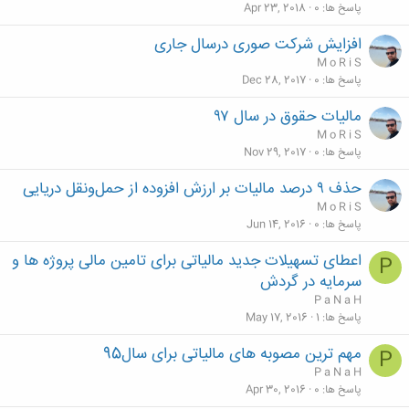
پاسخ ها
0
Apr 23, 2018
افزایش شرکت صوری درسال جاری
M o R i S
پاسخ ها
0
Dec 28, 2017
مالیات حقوق در سال ۹۷
M o R i S
پاسخ ها
0
Nov 29, 2017
حذف ۹ درصد مالیات بر ارزش افزوده از حمل‌ونقل دریایی
M o R i S
پاسخ ها
0
Jun 14, 2016
اعطای تسهیلات جدید مالیاتی برای تامین مالی پروژه ها و
P
سرمایه در گردش
P a N a H
پاسخ ها
1
May 17, 2016
مهم ترین مصوبه های مالیاتی برای سال95
P
P a N a H
پاسخ ها
0
Apr 30, 2016