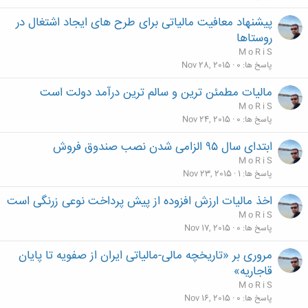
پیشنهاد معافیت مالیاتی برای طرح های ایجاد اشتغال در
روستاها
M o R i S
پاسخ ها
0
Nov 28, 2015
مالیات مطمئن ترین و سالم ترین درآمد دولت است
M o R i S
پاسخ ها
0
Nov 24, 2015
ابتدای سال ۹۵ الزامی شدن نصب صندوق فروش
M o R i S
پاسخ ها
1
Nov 23, 2015
اخذ مالیات ارزش افزوده از پیش پرداخت نوعی زرنگی است
M o R i S
پاسخ ها
0
Nov 17, 2015
مروری بر «تاریخچه مالی-مالیاتی ایران از صفویه تا پایان
قاجاریه»
M o R i S
پاسخ ها
0
Nov 16, 2015