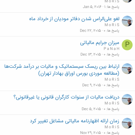
M o R i S
پاسخ ها
1
Jan 5, 2016
لغو علی‌الراس شدن دفاتر مودیان از خرداد ماه
M o R i S
پاسخ ها
0
Dec 22, 2015
میزان جرایم مالیاتی
P
P a N a H
پاسخ ها
0
Dec 13, 2015
ارتباط بین ریسک سیستماتیک و مالیات بر درآمد شرکت‌ها
(مطالعه موردی بورس اوراق بهادار تهران)
M o R i S
پاسخ ها
0
Dec 9, 2015
دریافت مالیات از سنوات کارگران قانونی یا غیرقانونی؟
M o R i S
پاسخ ها
0
Dec 5, 2015
زمان ارائه اظهارنامه مالیاتی مشاغل تغییر کرد
M o R i S
پاسخ ها
0
Nov 29, 2015