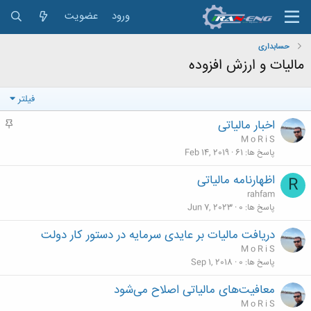
ورود
عضویت
حسابداری
مالیات و ارزش افزوده
فیلتر
اخبار مالیاتی
م
ه
M o R i S
م
پاسخ ها
61
Feb 14, 2019
اظهارنامه مالیاتی
R
rahfam
پاسخ ها
0
Jun 7, 2023
دریافت مالیات بر عایدی سرمایه در دستور کار دولت
M o R i S
پاسخ ها
0
Sep 1, 2018
معافیت‌های مالیاتی اصلاح می‌شود
M o R i S