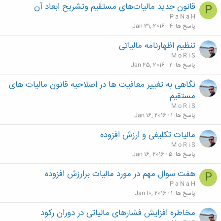
قانون جدید مالیات‌های مستقیم وتشریح ابعاد آن
P
P a N a H
پاسخ ها
4
Jan 31, 2016
تنظیم اظهارنامه مالیاتی
M o R i S
پاسخ ها
2
Jan 25, 2016
نگاهی به تغییر معافیت ها در اصلاحیه قانون مالیات های
مستقیم
M o R i S
پاسخ ها
1
Jan 16, 2016
مالیات تکلیفی و ارزش افزوده
M o R i S
پاسخ ها
5
Jan 16, 2016
هفت سوال مهم در مورد مالیات برارزش افزوده
P
P a N a H
پاسخ ها
1
Jan 10, 2016
مخاطره افزایش فشارهای مالیاتی در دوران رکود