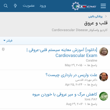
ورود
عضویت
پزشکی بالینی
قلب و عروق
كارديو واسكولار Cardiovascular Disease
فیلتر
[دانلود] آموزش معاینه سیستم قلبی-عروقی |
م
ه
Cardiovascular Exam
م
Coraline
پاسخ ها
0
May 29, 2015
علت واریس در بارداری چیست؟
دکتر مهرداد اقدسی
پاسخ ها
0
Apr 25, 2024
کاهش مرگ‌ و‌ میر عروقی با خوردن میوه
love.1982
پاسخ ها
1
Aug 29, 2016