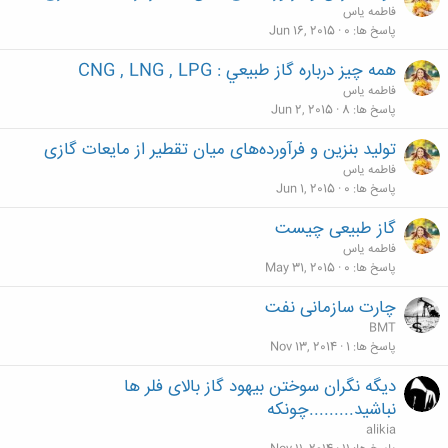
فاطمه یاس
پاسخ ها
0
Jun 16, 2015
همه چيز درباره گاز طبيعي : CNG , LNG , LPG
فاطمه یاس
پاسخ ها
8
Jun 2, 2015
تولید بنزین و فرآورده‌های میان تقطیر از مایعات گازی
فاطمه یاس
پاسخ ها
0
Jun 1, 2015
گاز طبیعی چیست
فاطمه یاس
پاسخ ها
0
May 31, 2015
چارت سازمانی نفت
BMT
پاسخ ها
1
Nov 13, 2014
دیگه نگران سوختن بیهود گاز بالای فلر ها
نباشید.........چونکه
alikia