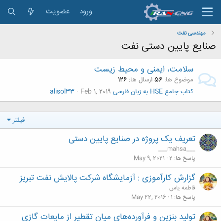
ورود
عضویت
مهندسی نفت
صنایع پایین دستی نفت
سلامت، ایمنی و محیط زیست
موضوع ها
56
ارسال ها
126
کتاب جامع HSE به زبان فارسی
Feb 1, 2019
alisol33
فیلتر
تعریف یک پروژه در صنایع پایین دستی
___mahsa___
پاسخ ها
2
May 9, 2021
گزارش کارآموزی : آزمایشگاه شرکت پالایش نفت تبریز
فاطمه یاس
پاسخ ها
1
May 22, 2016
تولید بنزین و فرآورده‌های میان تقطیر از مایعات گازی