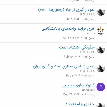
پاسخ ها
11
Nov 11, 2014
نمودار گیری از چاه (well logging)
P O U R I A
پاسخ ها
11
Jun 13, 2014
شرح فرایند واحدهای پالایشگاهی
حــامد
پاسخ ها
71
Apr 28, 2014
چگونگی اکتشاف نفت
P O U R I A
پاسخ ها
0
Feb 26, 2014
زمین شناسی مخازن نفت و گازی ایران
P O U R I A
پاسخ ها
0
Feb 1, 2014
گازوئیل فورییییییییی
A
abedi.aut
پاسخ ها
0
Dec 26, 2013
حفاری چاه نفت 2