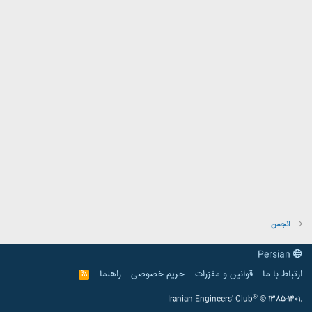
انجمن
Persian
ارتباط با ما
قوانین و مقرّرات
حریم خصوصی
راهنما
R
S
S
®
Iranian Engineers' Club
© 1385-1401.