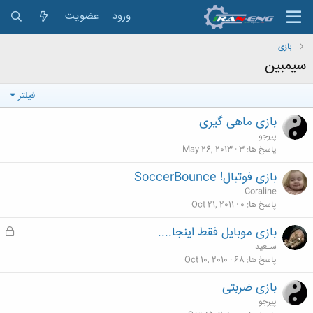
ورود
عضویت
بازی
سیمبین
فیلتر
بازی ماهی گیری
پیرجو
پاسخ ها
3
May 26, 2013
بازی فوتبال! SoccerBounce
Coraline
پاسخ ها
0
Oct 21, 2011
بازی موبایل فقط اینجا....
ق
ف
سـعید
ل
پاسخ ها
68
Oct 10, 2010
ش
بازی ضربتی
د
پیرجو
ه