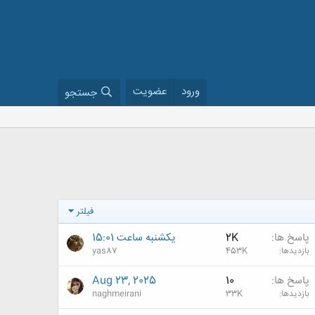
ورود
عضویت
جستجو
فیلتر
پاسخ ها
2K
یکشنبه ساعت 15:01
بازدیدها
453K
yas87
پاسخ ها
10
Aug 23, 2025
بازدیدها
33K
naghmeirani