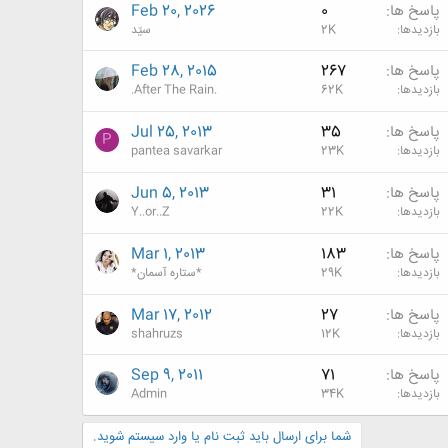
پاسخ ها
0
Feb 20, 2026
بازدیدها
2K
سیّد
پاسخ ها
267
Feb 28, 2015
بازدیدها
62K
.After The Rain.
پاسخ ها
35
Jul 25, 2013
P
بازدیدها
23K
pantea savarkar
پاسخ ها
31
Jun 5, 2013
بازدیدها
22K
Y..or..Z
پاسخ ها
183
Mar 1, 2013
بازدیدها
29K
*ستاره آسمان*
پاسخ ها
27
Mar 17, 2012
بازدیدها
12K
shahruzs
پاسخ ها
71
Sep 9, 2011
بازدیدها
34K
Admin
شما برای ارسال باید ثبت نام یا وارد سیستم شوید.