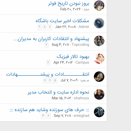
بروز نبودن تاریخ فوتر
سیّد
Feb 20, 2026
مشكلات اخير سايت باشگاه
Jan 22, 2008
Admin
9
8
7
پیشنهاد و انتقادات کاربران به مدیران...
Aug 4, 2011
Topcoding
2
بهبود تالار فیزیک
Apr 24, 2012
Campus
2
انتقـــــــــادات و پیشنـــــــــــهادات
سـعید
Jul 7, 2009
7
6
5
نحوه اداره سایت و انتخاب مدیر
Mar 15, 2012
shahruzs
::: حرف های سوزنده وشاید هم سازنده :::
Sep 7, 2011
enteghad
3
2