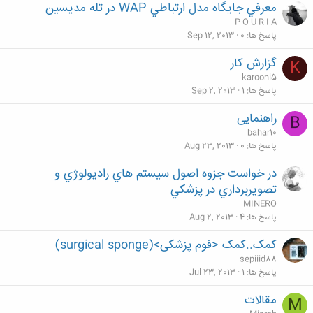
معرفي جايگاه مدل ارتباطي WAP در تله مديسين
P O U R I A
پاسخ ها
0
Sep 12, 2013
گزارش کار
K
karooni5
پاسخ ها
1
Sep 2, 2013
راهنمایی
B
bahar10
پاسخ ها
0
Aug 23, 2013
در خواست جزوه اصول سيستم هاي راديولوژي و
تصويربرداري در پزشكي
MINERO
پاسخ ها
4
Aug 2, 2013
کمک..کمک <فوم پزشکی>(surgical sponge)
sepiiid88
پاسخ ها
1
Jul 23, 2013
مقالات
M