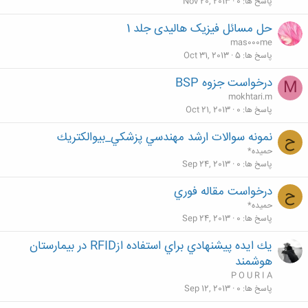
پاسخ ها
0
Nov 20, 2013
حل مسائل فیزیک هالیدی جلد 1
mas000me
پاسخ ها
5
Oct 31, 2013
درخواست جزوه BSP
M
mokhtari.m
پاسخ ها
0
Oct 21, 2013
نمونه سوالات ارشد مهندسي پزشكي_بيوالكتريك
ح
حميده*
پاسخ ها
0
Sep 24, 2013
درخواست مقاله فوري
ح
حميده*
پاسخ ها
0
Sep 24, 2013
يك ايده پيشنهادي براي استفاده ازRFID در بيمارستان
هوشمند
P O U R I A
پاسخ ها
0
Sep 12, 2013