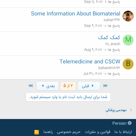
پاسخ ها
1
Sep 11, 2011
Some Information About Biomaterial
sahar1992
پاسخ ها
0
Sep 9, 2011
کمک کمک
M
m_arash
پاسخ ها
0
Aug 9, 2011
Telemedicine and CSCW
B
bahareh1872
پاسخ ها
0
Jul 30, 2011
اول
آخر
2 از 5
قبلی
بعدی
شما برای ارسال باید ثبت نام یا وارد سیستم شوید.
مهندسی پزشكی
Persian
ارتباط با ما
قوانین و مقرّرات
حریم خصوصی
راهنما
R
S