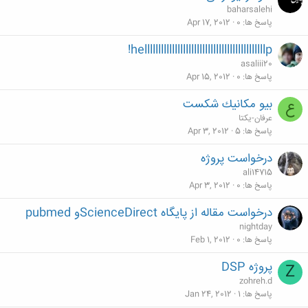
baharsalehi
پاسخ ها
0
Apr 17, 2012
hellllllllllllllllllllllllllllllllllllllllllllp!
asaliii20
پاسخ ها
0
Apr 15, 2012
بيو مكانيك شكست
ع
عرفان-يكتا
پاسخ ها
5
Apr 3, 2012
درخواست پروژه
ali14715
پاسخ ها
0
Apr 3, 2012
درخواست مقاله از پایگاه ScienceDirectو pubmed
nightday
پاسخ ها
0
Feb 1, 2012
پروژه DSP
Z
zohreh.d
پاسخ ها
1
Jan 24, 2012