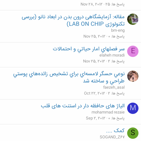
پاسخ ها
25
Nov 28, 2012
مقاله: آزمایشگاهی درون بدن در ابعاد نانو (بررسی
تکنولوژی LAB ON CHIP)
bm-eng
پاسخ ها
0
Nov 25, 2012
سر فصلهاي امار حياتي و احتمالات
E
elaheh moradi
پاسخ ها
2
Nov 25, 2012
نوعي حسگر لامسه‌اي براي تشخيص زائده‌هاي پوستي
طراحي و ساخته شد
faezeh_asal
پاسخ ها
2
Oct 22, 2012
الیاژ های حافظه دار در استنت های قلب
M
mohammad rezaie
پاسخ ها
0
Sep 2, 2012
کمک ....
S
SOGAND_Z67