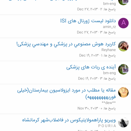
bm-eng
پاسخ ها
2
Dec 27, 2013
دانلود لیست ژورنال های ISI
A
amin_rz
پاسخ ها
3
Dec 27, 2013
کاربرد هوش مصنوعي در پزشکي و مهندسي پزشکی!
Reyhane
پاسخ ها
1
Dec 19, 2013
آینده ی ربات های پزشکی
bm-eng
پاسخ ها
3
Dec 19, 2013
مقاله یا مطلب در مورد ایزولاسیون بیمارستان(خیلی
فوریههههههههه)
**dew**
پاسخ ها
0
Nov 30, 2013
ویبریو پاراهمولایتیکوس در فاضلاب‌شهر کرمانشاه
P O U R I A