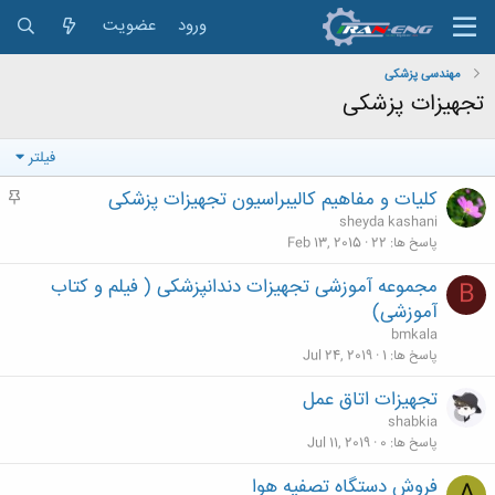
ورود
عضویت
مهندسی پزشكی
تجهیزات پزشکی
فیلتر
كليات و مفاهيم كاليبراسيون تجهیزات پزشکی
م
ه
sheyda kashani
م
پاسخ ها
22
Feb 13, 2015
مجموعه آموزشی تجهیزات دندانپزشکی ( فیلم و کتاب
B
آموزشی)
bmkala
پاسخ ها
1
Jul 24, 2019
تجهیزات اتاق عمل
shabkia
پاسخ ها
0
Jul 11, 2019
فروش دستگاه تصفیه هوا