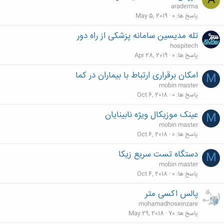
A
araderma
پاسخ ها
0
May 5, 2019
تله مدیسین سامانه پزشکی از راه دور
hospitech
پاسخ ها
0
Apr 28, 2019
امکان برقراری ارتباط با بیماران در کما
M
mobin master
پاسخ ها
0
Oct 6, 2018
عینک موزیکال ویژه نابینایان
M
mobin master
پاسخ ها
0
Oct 6, 2018
دستگاه تست سریع زیکا
M
mobin master
پاسخ ها
0
Oct 6, 2018
پالس اکسی متر
mohamadhoseinzare
پاسخ ها
70
May 29, 2018