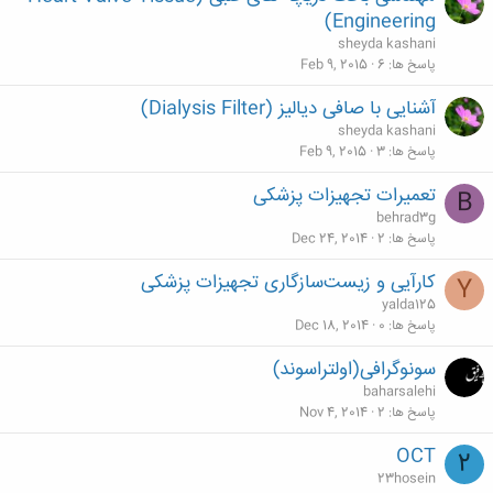
Engineering)
sheyda kashani
پاسخ ها
6
Feb 9, 2015
آشنایی با صافی دیالیز (Dialysis Filter)
sheyda kashani
پاسخ ها
3
Feb 9, 2015
تعمیرات تجهیزات پزشکی
B
behrad3g
پاسخ ها
2
Dec 24, 2014
کارآیی و زیست‌سازگاری تجهیزات پزشکی
Y
yalda125
پاسخ ها
0
Dec 18, 2014
سونوگرافی(اولتراسوند)
baharsalehi
پاسخ ها
2
Nov 4, 2014
OCT
2
23hosein