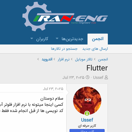
انجمن
جدیدترین‌ها
کاربران
ارسال های جدید
جستجو در تالارها
انجمن
تالار موبايل
نرم افزار
اندروید
Flutter
ش
ت
Jul 23, 2025
Ussef
ر
ا
و
ر
Jul 23, 2025
ع
ی
سلام دوستان
ک
خ
ن
ش
کسی اینجا میتونه با نرم افزار فلوتر آ
ن
ر
کد نویسی ها از قبل انجام شده فقط خروجی apk مو
د
و
Ussef
ه
ع
م
کاربر حرفه ای
و
کاربر ممتاز