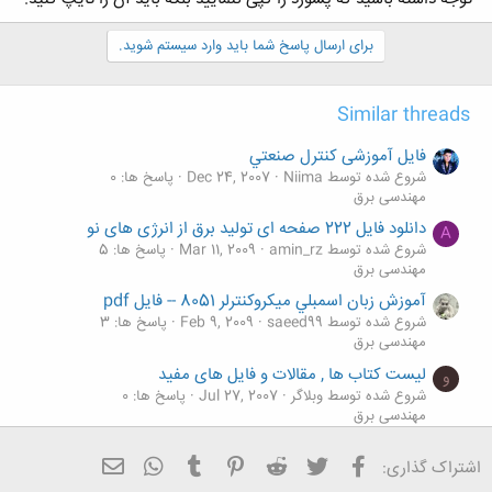
برای ارسال پاسخ شما باید وارد سیستم شوید.
Similar threads
فایل آموزشی كنترل صنعتي
شروع شده توسط Niima
Dec 24, 2007
پاسخ ها: 0
مهندسی برق
دانلود فایل 222 صفحه ای تولید برق از انرژی های نو
A
شروع شده توسط amin_rz
Mar 11, 2009
پاسخ ها: 5
مهندسی برق
آموزش زبان اسمبلي ميكروكنترلر 8051 -- فایل pdf
شروع شده توسط saeed99
Feb 9, 2009
پاسخ ها: 3
مهندسی برق
لیست کتاب ها , مقالات و فایل های مفید
و
شروع شده توسط وبلاگر
Jul 27, 2007
پاسخ ها: 0
مهندسی برق
لیست کتاب ها , مقالات و فایل های مفید
و
فیسبوک
تویتر
Reddit
Pinterest
Tumblr
ایمیل
WhatsApp
اشتراک گذاری:
شروع شده توسط وبلاگر
Jan 1, 2007
پاسخ ها: 0
مهندسی برق