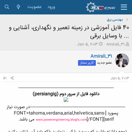
ورود
عضویت
مهندسی برق
40 فایل آموزشی در زمینه تعمیر و نگهداری، آشنایی و
... با وسایل برقی
ش
ت
Jan 5, 2013
Amirali_31
ر
ا
و
ر
Amirali_31
ع
ی
عضو جدید
کاربر ممتاز
ک
خ
ن
ش
ن
ر
#1
Jan 5, 2013
د
و
ه
ع
---------------------------------------------------------------------------------
م
دانلود فايل از سرور دوم (persiangig)
و
ض
---------------------------------------------------------------------------------در صورت نیاز
و
پسورد [FONT=tahoma,verdana,arial,helvetica,sans-
ع
serif]
[/FONT] می باشد.
www.powerengineering.blogfa.com
توجه داشته باشید که پسورد را کپی ننمایید بلکه باید آن را تایپ کنید.