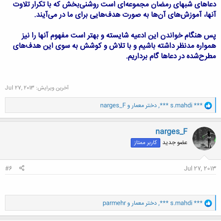
دعاهای شبهای رمضان مجموعه‌ای است روشنی‌بخش که با تکرار تلاوت
آنها، آموزش‌های آن‌ها به صورت هدف‌هایی برای ما در می‌آیند.
پس هنگام خواندن این ادعیه شایسته و بهتر است مفهوم آنها را نیز
همواره مدنظر داشته باشیم و با تلاش و کوشش به سوی این هدف‌های
مطرح‌شده در دعاها گام برداریم.
آخرین ویرایش:
Jul 27, 2013
و
*** s.mahdi ***
,
دختر معمار
و
narges_F
ا
ک
ن
narges_F
ش
عضو جدید
کاربر ممتاز
ه
ا
:
#6
Jul 27, 2013
و
*** s.mahdi ***
,
دختر معمار
و
parmehr
ا
ک