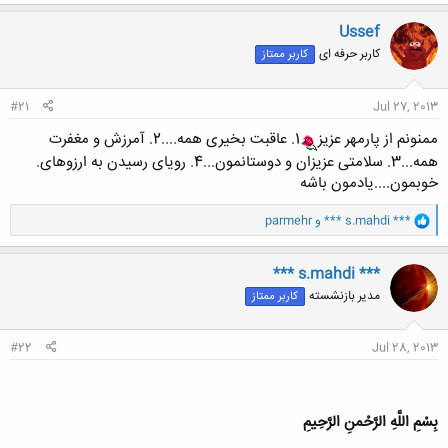
ک
ن
Ussef
ش
کاربر حرفه ای
کاربر ممتاز
ه
ا
:
#21
Jul 27, 2013
ممنونم از پارمهر عزیز
1. عاقبت بخیری همه....2. آمرزش و مغفرت
همه...3. سلامتی عزیزان و دوستانمون...4. رویای رسیدن به ارزوهای.
خوبمون....یادمون باشه
و
*** s.mahdi ***
و
parmehr
ا
ک
ن
*** s.mahdi ***
ش
مدیر بازنشسته
کاربر ممتاز
ه
ا
:
#22
Jul 28, 2013
بِسْمِ اللَّهِ الرَّحْمنِ الرَّحِیمِ‏