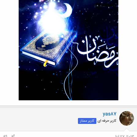
yas87
کاربر حرفه ای
کاربر ممتاز
#9
Jul 27, 2013