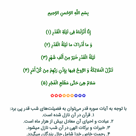
بِسْمِ اللَّهِ الرَّحْمنِ الرَّحِیمِ‏
إِنَّا أَنْزَلْناهُ فِی لَیْلَةِ الْقَدْرِ (۱)
وَ ما أَدْراکَ ما لَیْلَةُ الْقَدْرِ (۲)
لَیْلَةُ الْقَدْرِ خَیْرٌ مِنْ أَلْفِ شَهْرٍ (۳)
تَنَزَّلُ الْمَلائِکَةُ وَ الرُّوحُ فِیها بِإِذْنِ رَبِّهِمْ مِنْ کُلِّ أَمْرٍ (۴)
سَلامٌ هِیَ حَتَّی مَطْلَعِ الْفَجْرِ (۵)
✿✿✿
✿✿✿
✿✿✿
با توجه به آیات سوره قدر می‌توان به فضیلت‌های شب قدر پی برد:
۱. قرآن در آن نازل شده است.
۲. عبادت و احیای آن معادل بیش از هزار ماه است.
۳. خیرات و برکات الهی در آن شب نازل می‏شود.
۴. رحمت خاص خدا شامل حال بندگان می‏گردد.