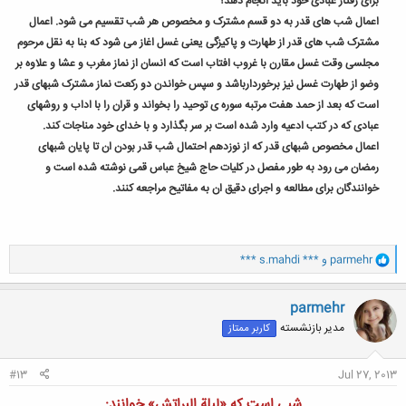
برای رفتار عبادی خود باید انجام دهد؟
اعمال شب های قدر به دو قسم مشترک و مخصوص هر شب تقسیم می شود. اعمال
مشترک شب های قدر از طهارت و پاکیزگی یعنی غسل اغاز می شود که بنا به نقل مرحوم
مجلسی وقت غسل مقارن با غروب افتاب است که انسان از نماز مغرب و عشا و علاوه بر
وضو از طهارت غسل نیز برخوردارباشد و سپس خواندن دو رکعت نماز مشترک شبهای قدر
است که بعد از حمد هفت مرتبه سوره ی توحید را بخواند و قران را با اداب و روشهای
عبادی که در کتب ادعیه وارد شده است بر سر بگذارد و با خدای خود مناجات کند.
اعمال مخصوص شبهای قدر که از نوزدهم احتمال شب قدر بودن ان تا پایان شبهای
رمضان می رود به طور مفصل در کلیات حاج شیخ عباس قمی نوشته شده است و
خوانندگان برای مطالعه و اجرای دقیق ان به مفاتیح مراجعه کنند.
و
parmehr
و
*** s.mahdi ***
ا
ک
ن
parmehr
ش
مدیر بازنشسته
کاربر ممتاز
ه
ا
:
#13
Jul 27, 2013
شبی است که «لیلة البراتش» خوانند: