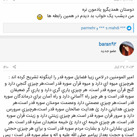
دوستان همدیگرو یادمون نره
من دیشب یک خواب بد دیدم در همین رابطه ها
و
*** s.mahdi ***
و
parmehr
ا
ک
ن
baran92
ش
عضو جدید
ه
ا
:
#10
Jul 27, 2013
امير المومنين در لامي زيبا فضايل سوره قدر را اينگونه تشريح كرده اند :
هرچيزي ميوه اي دارد و ميوه قرآن سوره قدر است،هر چيزي گنجي دارد و
گنج قرآن سوره قدر است، هر چيزي ياري گري دارد و ياري گر ضعيفان
سوره قدر است و هر چيز راه ؟آساني دارد و راه آسان براي درماندگان سوره
قدر است،هر چيزي عصمتي دارد وعصمت مومنان سوره قدر است،هر
چيزي هدايتي دارد ئ هدايت صالحان سوره قدر است،هرچيزي سرورس
دارد و سرور قران سوره قدر است.هر چيزي زينتي دارد و زينت قران سوره
قدر است، هر چيزي خيمه اي دارد ئ خيمه متعبدان سئره قدر است ،هر
چيزي بشارتي دارد و بشارت مردم سوره قدر است و براي هر چيزي حجتي
است و حجت بعداز پيامبر صلي الله عليه و اله و سلم سوره قدر است ؛ پس