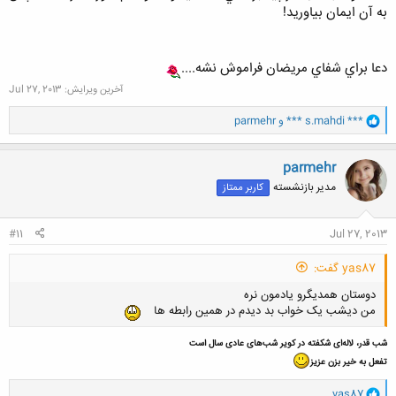
به آن ايمان بياوريد!
دعا براي شفاي مريضان فراموش نشه....
آخرین ویرایش:
Jul 27, 2013
و
*** s.mahdi ***
و
parmehr
ا
ک
ن
parmehr
ش
مدیر بازنشسته
کاربر ممتاز
ه
ا
:
#11
Jul 27, 2013
yas87 گفت:
دوستان همدیگرو یادمون نره
من دیشب یک خواب بد دیدم در همین رابطه ها
شب قدر، لاله‌ای شکفته در کویر شب‌های عادی سال است
تفعل به خیر بزن عزیز
و
yas87