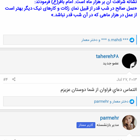
نشانه شرافت آن بر هزار ماه است. امام باقر(ع) فرمودند:
«عمل صالح در شب قدر از قبیل نماز، زکات و کارهای نیک دیگر بهتر است
از عمل در هزار ماهی که در آن شب قدر نباشد.»
و
*** s.mahdi ***
و
دختر معمار
ا
ک
ن
tahereh68
ش
عضو جدید
ه
ا
:
#4
Jul 27, 2013
التماس دعاي فراوان از شما دوستان عزيزم
و
دختر معمار
و
parmehr
ا
ک
ن
parmehr
ش
مدیر بازنشسته
کاربر ممتاز
ه
ا
: