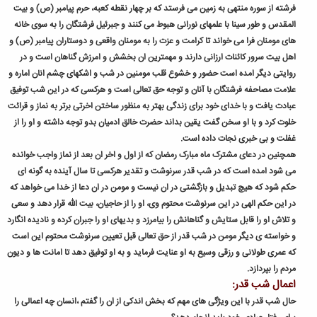
فرشته از سوره منتهی به زمین می فرستد که بر چهار نقطه کعبه، حرم پیامبر (ص) و بیت
المقدس و طور سینا با علمهای نورانی هبوط می کنند و جبرئیل فرشتگان را به سوی خانه
های مومنان فرا می خواند تا کرامت و عزت را به مومنان واقعی و دوستاران پیامبر (ص) و
اهل بیت سرور کائنات ارزانی دارند و مهمترین ان بخشش و امرزش گناهان است و در
روایتی دیگر امده است حضور و خشوع قلب مومنین در شب و اشکهای چشم انان اماره و
علامت مصاحفه فرشتگان با آنان و توجه حق تعالی است و هرکسی که در این شب توفیق
عبادت یافت و با خدای خود برای زندگی بهتر به منظور ساختن اخرتی برتر به نماز و قرائت
خلوت کرد و با او سخن گفت یقین بداند حضرت خالق ادمیان بدو توجه داشته و او را از
غفلت و بی خبری نجات داده است.
همچنین در دعای مشترک ماه مبارک رمضان که از اول و اخر ان بعد از نماز واجب خوانده
می شود امده است که در شب قدر سرنوشت و تقدیر هرکسی تا سال آینده به گونه ای
حکم شود که هیچ تبدیل و بازگشتی در ان نیست و مومن در ان دعا از خدا می خواهد که
در این حکم الهی در این سرنوشت محتوم وی، او را از حاجیان، بیت الله قرار دهد و سعی
و تلاش او را قابل ستایش و گناهانش را بیامرزد و بدیهای او را جبران کرده و نادیده انگارد
و خواسته ی دیگر مومن در شب قدر از حق تعالی قبل تعیین سرنوشت محتوم این است
که عمری طولانی و رزقی وسیع به او عنایت فرماید و به او توفیق دهد تا امانت ها و دیون
مردم را بپردازد.
اعمال شب قدر:
حال شب قدر با این ویژگی های مهم که بخش اندکی از ان را گفتم ،انسان چه اعمالی را