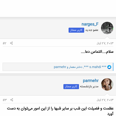
narges_F
عضو جدید
کاربر ممتاز
#2
Jul 27, 2013
سلام....التماس دعا....
و
*** s.mahdi ***
,
دختر معمار
و
parmehr
ا
ک
ن
parmehr
ش
مدیر بازنشسته
کاربر ممتاز
ه
ا
:
#3
Jul 27, 2013
عظمت و فضیلت این شب بر سایر شبها را از این امور می‌توان به دست
آورد