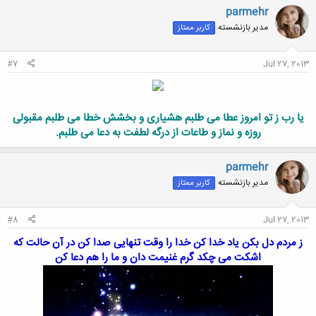
ن
parmehr
ش
مدیر بازنشسته
کاربر ممتاز
ه
ا
:
#7
Jul 27, 2013
یا رب ز تو امروز عطا می طلبم هشیاری و بخشش خطا می طلبم مقبولی
روزه و نماز و طاعات از درگه لطفت به دعا می طلبم.
parmehr
مدیر بازنشسته
کاربر ممتاز
#8
Jul 27, 2013
ز مردم دل بکن یاد خدا کن خدا را وقت تنهایی صدا کن در آن حالت که
اشکت می چکد گرم غنیمت دان و ما را هم دعا کن