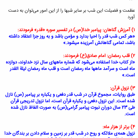
عظمت و فضیلت این شب بر سایر شبها را از این امور می‌توان به دست
آورد
۱) آمرزش گناهان: پیامبر خدا(ص) در تفسیر سوره «قدر» فرمودند:
«هر کس شب قدر را احیا بدارد و مؤمن باشد و به روز جزا اعتقاد داشته
باشد، تمامی گناهانش آمرزیده میشود.»
۲) قلب رمضان: امام صادق(ع) فرمودند:
«از کتاب خدا استفاده می‌شود که شماره ماههای سال نزد خداوند، دوازده
ماه است و سرآمد ماهها ماه رمضان است و قلب ماه رمضان لیلة القدر
است.»
۳)
نزول قرآن
:
طبق روایات، مجموع قرآن در شب قدر دفعی و یکباره بر پیامبر (ص) نازل
شده است. این نزول دفعی و یکباره قرآن است، اما نزول تدریجی قرآن
طی 23 سال دوران نبوت پیامبر گرامی(ص) به صورت الفاظ نازل شده
است.
۴)
برتر از هزار ماه
:
نزول همه‌ی ملائکه و روح در شب قدر بر زمین و سلام دادن بر بندگان خدا