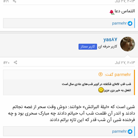
#19
Jul 27, 2013
التماس دعا
و
parmehr
ا
ک
ن
yas87
ش
کاربر حرفه ای
کاربر ممتاز
ه
ا
:
#20
Jul 27, 2013
parmehr گفت:
شب قدر، لاله‌ای شکفته در کویر شب‌های عادی سال است
تفعل به خیر بزن عزیز
شبی است که «لیلة البراتش» خوانند: دوش وقت سحر از غصه نجاتم
دادند و اندر آن ظلمت شب آب حیاتم دادند چه مبارک سحری بود و چه
فرخنده شبی آن شب قدر که این تازه براتم دادند
و
parmehr
ا