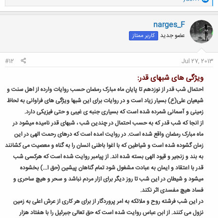
ا
ک
ن
narges_F
ش
عضو جدید
کاربر ممتاز
ه
ا
:
#12
Jul 27, 2013
ویژگی های شبهای قدر:
احتمال شب قدر از نوزدهم تا پایان ماه مبارک رمضان حسب روایات وارده از اهل سنت و
شیعیان علی(ع) بسیار زیاد است و در روایات برای این شبها ویژگی های فراوانی به لحاظ
زمینی و آسمانی شمرده شده است که بسیاری جنبه ی غیبی و حتی فیزیکی دارد.
از انجا که شب قدر که به حسب احتمال در چندین شب ، شبهای قدر نامیده میشود در
ماه مبارک رمضان واقع شده است. در روایت امده است که درهای رحمت الهی در این
زمان گشوده شده است و شیاطین که با اغوا باطنی انسان را به گناه و معصیت می کشانند
به بند و زنجیر و قیود الهی بسته شده اند. از پیامبر روایت شده است که هرکسی شب
قدر با اعتقاد و ایمان به عبادت مشغول شود تمام گناهان پیشین (حق ا...) بخشوده
میشود و شیطان در این شب تا روز دیگر برای ازار مردم نباشد و سحر و هیچ ساحری و
فساد هیچ مفسدی اثر نکند.
در این شب فرشته روح و ملائکه به امر پروردگار از برای هر کاری از عرش اعلی به زمین
نزول می کنند. از ابن عباس روایت شده است که حق تعالی جبرئیل را با هفتاد هزار