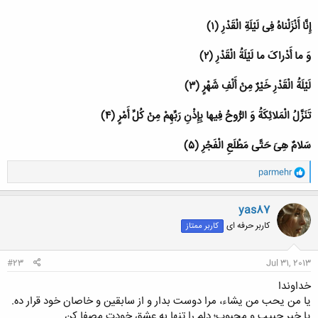
إِنَّا أَنْزَلْناهُ فِی لَیْلَةِ الْقَدْرِ (۱)
وَ ما أَدْراکَ ما لَیْلَةُ الْقَدْرِ (۲)
لَیْلَةُ الْقَدْرِ خَیْرٌ مِنْ أَلْفِ شَهْرٍ (۳)
تَنَزَّلُ الْمَلائِکَةُ وَ الرُّوحُ فِیها بِإِذْنِ رَبِّهِمْ مِنْ کُلِّ أَمْرٍ (۴)
سَلامٌ هِیَ حَتَّی مَطْلَعِ الْفَجْرِ (۵)
و
parmehr
ا
ک
ن
yas87
ش
کاربر حرفه ای
کاربر ممتاز
ه
ا
:
#23
Jul 31, 2013
خداوندا
یا من یحب من یشاء، مرا دوست بدار و از سابقین و خاصان خود قرار ده.
یا خیر حبیب و محبوب؛ دلم را تنها به عشق خودت مصفا كن.