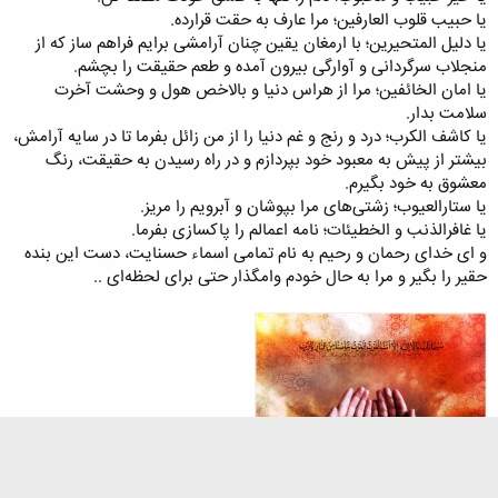
یا حبیب قلوب العارفین؛ مرا عارف به حقت قرارده.
یا دلیل المتحیرین؛ با ارمغان یقین چنان آرامشی برایم فراهم ساز كه از
منجلاب سرگردانی و آوارگی بیرون آمده و طعم حقیقت را بچشم.
یا امان الخائفین؛ مرا از هراس دنیا و بالاخص هول و وحشت آخرت
سلامت بدار.
یا كاشف الكرب؛ درد و رنج و غم دنیا را از من زائل بفرما تا در سایه آرامش،
بیشتر از پیش به معبود خود بپردازم و در راه رسیدن به حقیقت، رنگ
معشوق به خود بگیرم.
یا ستارالعیوب؛ زشتی‌های مرا بپوشان و آبرویم را مریز.
یا غافرالذنب و الخطیئات؛ نامه اعمالم را پاكسازی بفرما.
و ای خدای رحمان و رحیم به نام تمامی اسماء حسنایت، دست این بنده
حقیر را بگیر و مرا به حال خودم وامگذار حتی برای لحظه‌ای ..