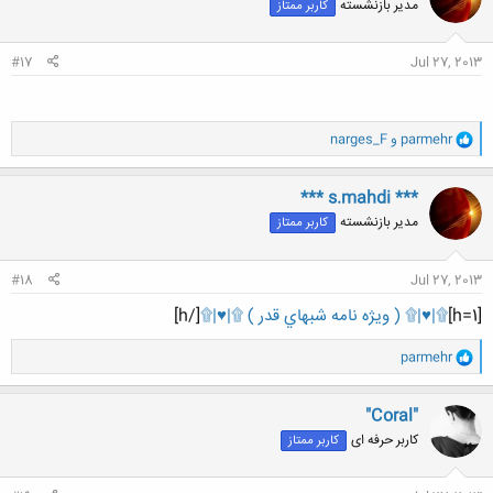
مدیر بازنشسته
کاربر ممتاز
ه
ا
:
#17
Jul 27, 2013
و
parmehr
و
narges_F
ا
ک
ن
*** s.mahdi ***
ش
مدیر بازنشسته
کاربر ممتاز
ه
ا
:
#18
Jul 27, 2013
[h=1]
۩|♥|۩ ( ويژه نامه شبهاي قدر ) ۩|♥|۩
[/h]
و
parmehr
ا
ک
ن
"Coral"
ش
کاربر حرفه ای
کاربر ممتاز
ه
ا
: