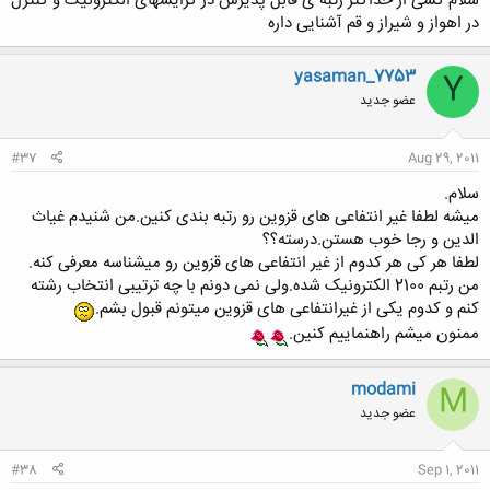
سلام کسی از حداکثر رتبه ی قابل پذیرش در گرایشهای الکترونیک و کنترل
در اهواز و شیراز و قم آشنایی داره
yasaman_7753
Y
عضو جدید
#37
Aug 29, 2011
سلام.
میشه لطفا غیر انتفاعی های قزوین رو رتبه بندی کنین.من شنیدم غیاث
الدین و رجا خوب هستن.درسته؟؟
لطفا هر کی هر کدوم از غیر انتفاعی های قزوین رو میشناسه معرفی کنه.
من رتبم 2100 الکترونیک شده.ولی نمی دونم با چه ترتیبی انتخاب رشته
کنم و کدوم یکی از غیرانتفاعی های قزوین میتونم قبول بشم.
ممنون میشم راهنماییم کنین.
modami
M
عضو جدید
#38
Sep 1, 2011