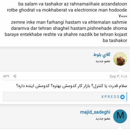
ba salam va tashakor az rahnamaiihaie arzandatoon
rotbe ghodrat va mokhaberat va electronice man hodoode
7000
zemne inke man farhangi hastam va ehtemalan sahmie
daramva dar tehran shaghel hastam.pishnehade shoma
baraye entekhabe reshte va shahre nazdik be tehran kojast
ba tashakor
آقاي بلوط
عضو جدید
#39
Sep 3, 2011
سلام قدرت یا کنترل؟ بازار کار کدومش بهتره؟ کدومش اینده داره؟
و
X P R E S S
ا
ک
ن
majid_sadeghi
M
ش
عضو جدید
ه
ا
: