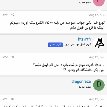
E
عضو جدید
#34
Aug 29, 2011
تورو خدا یکی جواب منو بده من رتبه 3500 الکترونیک آوردم میتونم
آبیک یا قزوین قبول بشم
hts1369
کاربر فعال مهندسی برق ,
کاربر ممتاز
#35
Aug 29, 2011
با 1500 قدرت میتونم شضهاب دانش قم قبول بشم؟
اون یکی دانشگاه قم چطور ؟؟
dragonreza
D
عضو جدید
#36
Aug 29, 2011