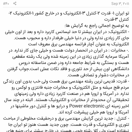
#40
Sep 3, 2011
تو ایران 1- قدرت 2-کنترل 3-الکترونیک و در خارج کشور 1-الکترونیک 2-
کنترل 3-قدرت
یه توضیح اجمالی راجع به گرایش ها:
- الکترونیک: در ایران بیشتر تا حد لیسانس کاربرد داره و بعد از اون خیلی
جای کار زیادی نداره ولی در دنیا خیلی طرفدار داره و محبوب هست.
الکترونیک به عنوان آچار فرانسه مهندسی برق معروف است
.- مخابرات : در ایران در انحصار دولت هست و خیلی جای کار نداره. در
آمریکا سرمایه گذاری زیادی در این زمینه شده ولی یک رشته مقطعی
هست و بستگی به شرایط جامعه داره ودر ضمن متاسفانه دروس
دانشگاهی اون بیش از حد تئوری و فاقد نکات عملی است.جواب گرفتن
در مخابرات دشوار و تصادفی هست.
- قدرت: قدیمی ترین رشته مهندسی برق هست ولی خب بدون اون زندگی
مردم فلج میشه و مثل الکترونیک و مخابرات جنبه فانتزی و لوکس رو
نداره. در آمریکا و اروپا هم در صنعت کاربرد زیادی داره ولی زمینهای
تحقیقاتی آن محدودتر از مخابرات و الکترونیک هستند. البته در چند سال
اخیر زمینه ای Power electronic و درایو ها و کنترل دور ماشینها در
آمریکا و اروپا هم خیلی پیشرفت کرده اند.
- کنترل : جدید ترین گرایش مهندسی برق و درحقیقت مخلوطی از مباحث
تئوری و الکترونیک و قدرت هست. چون جدید هست هنوز تو ایران جا
نیفتاده است ولی کلا رشته خوبی هست. در خارج بیشتر برای جنبه های