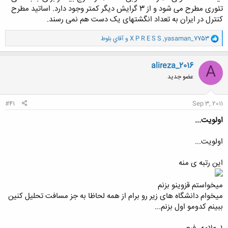
تئوری مطرح می شود و از 3 گرایش دیگر کمتر وجود دارد. اساتید مطرح
کنترل در ایران به تعداد انگشتهای یک دست هم نمی رسند.
و
yasaman_7753
,
X P R E S S
و
آقاي بلوط
ا
ک
ن
alireza_2016
A
ش
عضو جدید
ه
ا
:
#41
Sep 3, 2011
اولویت...
اولویت...
این رتبه ی منه
میخواستم قزوینو بزنم
میخوام دانشگاه های زیر رو برام از همه لحاظا به جز مسافت تحلیل کنین
ببینم کدومو اول بزنم...