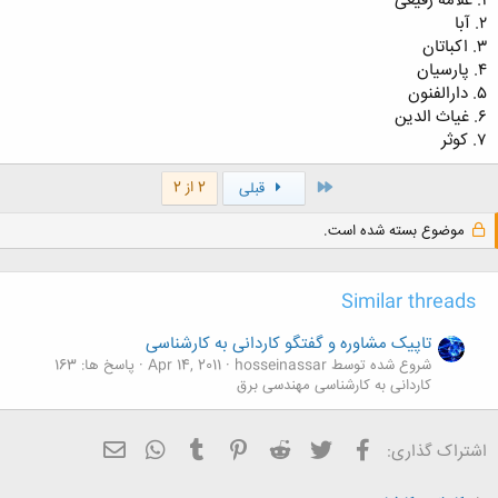
۱. علامه رفیعی
۲. آبا
۳. اکباتان
۴. پارسیان
۵. دارالفنون
۶. غیاث الدین
۷. کوثر
اول
2 از 2
قبلی
موضوع بسته شده است.
Similar threads
تاپیک مشاوره و گفتگو کاردانی به کارشناسی
شروع شده توسط hosseinassar
Apr 14, 2011
پاسخ ها: 163
کاردانی به کارشناسی مهندسی برق
فیسبوک
تویتر
Reddit
Pinterest
Tumblr
ایمیل
WhatsApp
اشتراک گذاری: