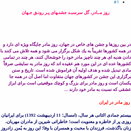
#1
روز مــادر، گل سرسبـد جشنـهای پـر رونـق جـهان
در بین روزها و جشن های خاص در جهان، روز مادر جایگاه ویژه ای دارد و
در همه كشورها تقریباً به یك شكل برگزار می شود و همه تلاش می كنند با
دادن هدیه ای هر چند ناچیز مادر خود را خوشحال كنند، هر چند در تمامی
كشورها عده ای در این مورد هم عقیده اند كه روز مادر به نمایشی صرفاً
مادی تبدیل شده و هدف اولیه آن فراموش شده است. تاریخ و سنن
برگزاری این جشن در كشورهای جهان متفاوت اما اصل آن در همه جا
یكسان است و روز مادر برای بزرگ و كوچك موقعیتی است برای ابراز
عشقی كه نسبت به مادر خود دارند ...
روز مادر در ایران
بیستم جمادی الثانی هر سال، (امسال؛ 11 اردیبهشت 1392) برای ایرانیان
روزی پر از خاطره و معنویت است؛ خاطراتی شیرین از مادران مهربان،
زنان باگذشت، فرزندان با محبت و همسران با وفا؛ این روز به یُمن ِ زادروز