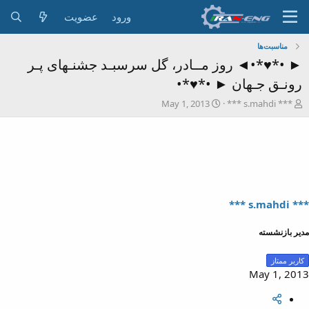
ورود
عضویت
مناسبت‌ها
► •*♥*•◄ روز مــادر، گل سرسبـد جشنـهای پـر
رونـق جـهان ► •*♥*•
ش
ت
May 1, 2013
*** s.mahdi ***
ر
ا
و
ر
ع
ی
ک
خ
ن
ش
ن
ر
د
و
ه
ع
*** s.mahdi ***
م
و
مدیر بازنشسته
ض
و
کاربر ممتاز
ع
May 1, 2013