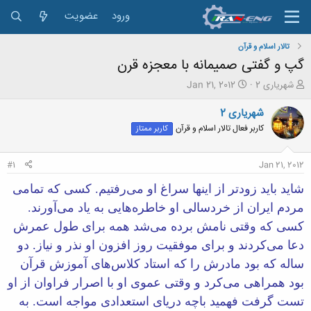
ورود
عضویت
تالار اسلام و قرآن
گپ و گفتی صمیمانه با معجزه قرن
ش
ت
شهریاری 2
Jan 21, 2012
ر
ا
و
ر
شهریاری 2
ع
ی
کاربر فعال تالار اسلام و قرآن
کاربر ممتاز
ک
خ
ن
ش
ن
ر
#1
Jan 21, 2012
د
و
ه
ع
شاید باید زودتر از اینها سراغ او می‌رفتیم. كسی كه تمامی
م
مردم ایران از خردسالی او خاطره‌هایی به یاد می‌آورند.
و
ض
كسی كه وقتی نامش برده می‌شد همه برای طول عمرش
و
دعا می‌كردند و برای موفقیت روز افزون او نذر و نیاز. دو
ع
ساله كه بود مادرش را كه استاد كلاس‌های آموزش قرآن
بود همراهی می‌كرد و وقتی عموی او با اصرار فراوان از او
تست گرفت فهمید باچه دریای استعدادی مواجه است. به