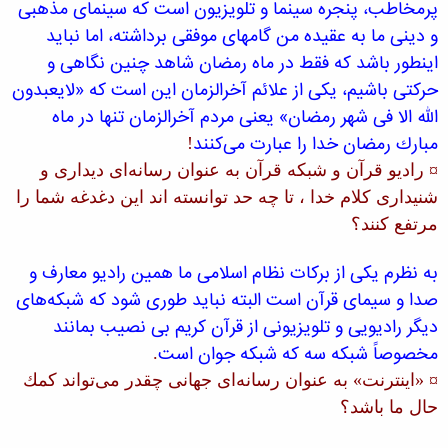
پرمخاطب، پنجره سینما و تلویزیون است كه سینمای مذهبی
و دینی ما به عقیده من گامهای موفقی برداشته، اما نباید
اینطور باشد كه فقط در ماه رمضان شاهد چنین نگاهی و
حركتی باشیم، یكی از علائم آخرالزمان این است كه «لایعبدون
الله الا فی شهر رمضان» یعنی مردم آخرالزمان تنها در ماه
مبارك رمضان خدا را عبارت می‌كنند
!
¤ رادیو قرآن و شبكه قرآن به عنوان رسانه‌ای دیداری و
شنیداری كلام خدا ، تا چه حد توانسته اند این دغدغه شما را
مرتفع كنند؟
به نظرم یكی از بركات نظام اسلامی ما همین رادیو معارف و
صدا و سیمای قرآن است البته نباید طوری شود كه شبكه‌های
دیگر رادیویی و تلویزیونی از قرآن كریم بی نصیب بمانند
مخصوصاً شبكه سه كه شبكه جوان است
.
¤ «اینترنت» به عنوان رسانه‌ای جهانی چقدر می‌تواند كمك
حال ما باشد؟