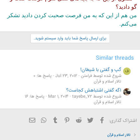
گو دادید؟
من هم از این كه به من فرصت صحبت كردن دادید تشكر
می‌كنم.
برای ارسال پاسخ شما باید وارد سیستم شوید.
Similar threads
گپ و گفتی با شیطان!
ف
شروع شده توسط فرامتن
Jul 23, 2012
پاسخ ها: 0
تالار اسلام و قرآن
اگه گفتی اشتباهش کجاست؟
شروع شده توسط tayebe_72
Mar 1, 2014
پاسخ ها: 16
تالار اسلام و قرآن
فیسبوک
تویتر
Reddit
Pinterest
Tumblr
ایمیل
WhatsApp
اشتراک گذاری:
تالار اسلام و قرآن