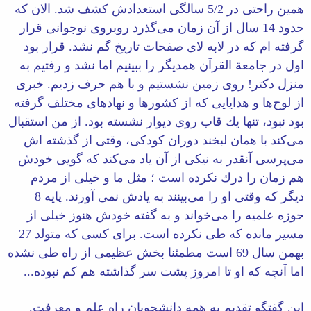
همین راحتی در 5/2 سالگی استعدادش كشف شد. الان كه
حدود 14 سال از آن زمان می‌گذرد روبروی نوجوانی قرار
گرفته ام كه در لابه لای صفحات تاریخ گم نشد. قرار بود
اول در جامعة القرآن همدیگر را ببینیم اما نشد و رفتیم به
منزل دكتر! روی زمین نشستیم و با هم حرف زدیم. خبری
از لوح‌ها و هدایایی كه از كشورها و نهادهای مختلف گرفته
بود نبود، تنها یك قاب روی دیوار نشسته بود. از من استقبال
می‌كند با همان لبخند دوران كودكی، وقتی از گذشته اش
می‌پرسی آنقدر به نیكی از آن یاد می‌كند كه گویی خودش
هم زمان را درك نكرده است ؛ مثل ما و خیلی از مردم
دیگر كه وقتی او را می‌بینند به یادش نمی آورند. پایه 8
حوزه علمیه را می‌خواند و به گفته خودش هنوز خیلی از
مسیر مانده كه طی نكرده است. برای كسی كه متولد 27
بهمن سال 69 است مطمئنا بخش عظیمی از راه طی نشده
اما آنچه كه او تا امروز پشت سر گذاشته هم كم نبوده...
این گفتگو تقدیم به همه دانشجویان راه علم و معرفت.