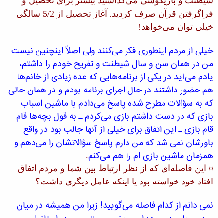
شیطنت و بازیگوشی می‌گذاشتید بیشتر برای تحصیل و
فراگرفتن قرآن صرف كردید. آغاز تحصیل از 5/2 سالگی
خیلی توان می‌خواهد!
خیلی از مردم اینطوری فكر می‌كنند ولی اصلاً اینچنین نیست
من در همان سن و سال شیطنت و تفریح خودم را داشتم،
یادم می‌آید در یكی از برنامه‌هایی كه عده زیادی از خانم‌ها
هم حضور داشتند در حال اجرای برنامه بودم و در همان حالی
كه به سؤالات مطرح شده پاسخ می‌دادم با ماشین اسباب
بازی كه در دست داشتم بازی می‌كردم ـ به قول بچه‌ها قام
قام بازی ـ این اتفاق برای خیلی از آنها جالب بود در واقع
باورشان نمی شد كه من دارم پاسخ سؤالاتشان را می‌دهم و
همزمان ماشین بازی ام را هم می‌كنم
.
¤ این فاصله‌ای كه از نظر ارتباط بین شما و مردم اتفاق
افتاد خود خواسته بود یا اینكه عامل دیگری داشت؟
نمی دانم از كدام فاصله می‌گویید! زیرا من همیشه در میان