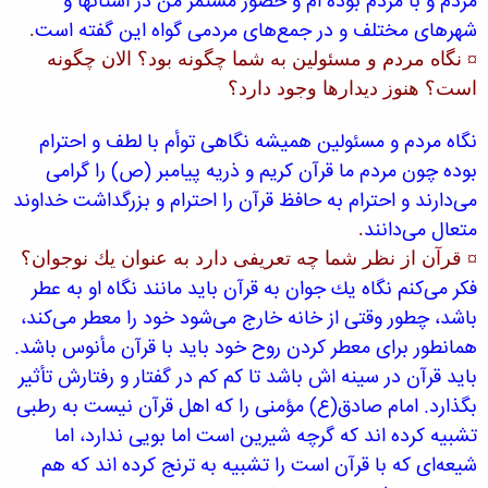
مردم و با مردم بوده ام و حضور مستمر من در استانها و
شهرهای مختلف و در جمع‌های مردمی گواه این گفته است
.
¤ نگاه مردم و مسئولین به شما چگونه بود؟ الان چگونه
است؟ هنوز دیدارها وجود دارد؟
نگاه مردم و مسئولین همیشه نگاهی توأم با لطف و احترام
بوده چون مردم ما قرآن كریم و ذریه پیامبر (ص) را گرامی
می‌دارند و احترام به حافظ قرآن را احترام و بزرگداشت خداوند
متعال می‌دانند
.
¤ قرآن از نظر شما چه تعریفی دارد به عنوان یك نوجوان؟
فكر می‌كنم نگاه یك جوان به قرآن باید مانند نگاه او به عطر
باشد، چطور وقتی از خانه خارج می‌شود خود را معطر می‌كند،
همانطور برای معطر كردن روح خود باید با قرآن مأنوس باشد.
باید قرآن در سینه اش باشد تا كم كم در گفتار و رفتارش تأثیر
بگذارد. امام صادق(ع) مؤمنی را كه اهل قرآن نیست به رطبی
تشبیه كرده اند كه گرچه شیرین است اما بویی ندارد، اما
شیعه‌ای كه با قرآن است را تشبیه به ترنج كرده اند كه هم