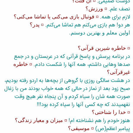
دوست صمیمی.
¤ ان قلت؟
نصف علم.
¤ ورزش؟
لازم برای همه.
¤ فوتبال بازی می‌كنی یا تماشا می‌كنی؟
هر دو! هم بازی می‌كنم هم تماشا می‌كنم.
¤ پدر؟
اولین معلم و بهترین دوستم.
¤ خاطره شیرین قرآنی؟
در برنامه پرسش و پاسخ قرآنی كه در عربستان و در جمع
صدها وهابی داشتم، همه آنها را شكست دادم.
¤ خاطره
غیرقرآنی؟
در هشت سالگی روزی با گروهی از بچه‌ها به اردو رفته بودیم،
صبح زود بعد از نماز در حالی كه همه خواب بودند من با زغال
صورت همه شان را سیاه كردم و آن پنجاه نفر هیچ وقت
نفهمیدند كه چه كسی آنها را سیاه كرده بود!!!
¤ خدا را شناختی؟
هنوز خودم را هم نشناخته ام!
¤ میزان و معیار زندگی؟
پیامبر اعظم(ص)
¤ موسیقی؟