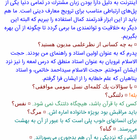
اینترنت به دلیل دارا بودن زبان مشترك در تمامی دنیا یكی از
پل‌های ارتباطی مناسب برای ترویج معارف دینی است. ما هم
باید از این ابزار قدرتمند كمال استفاده را ببریم كه البته این
دیگر به خلاقیت و توانمندی ما برمی گردد تا چگونه از آن بهره
بگیریم
.
¤ به چه كسانی از نظرعلمی مدیون هستید؟
پدرم كه به عنوان اولین استاد و راهنمای من بودند. حجت
الاسلام غرویان به عنوان استاد منطق كه درس لمعه را نیز نزد
ایشان آموختم. حجت الاسلام سیداحمد خاتمی، و استاد
پناهیان كه علم خطابه را از ایشان فرا گرفتم
.
¤ با سؤالات یك كلمه‌ای نسل سومی موافقی؟
بله!
¤ دلتنگی؟
كسی كه با قرآن باشد، هیچگاه دلتنگ نمی شود.
¤ نفس؟
باید مراقبش بود بویژه خانواده اماره اش.
¤ مرگ؟
برای انسانهای خوب پلی است كه با عبور از آن به بهشت
می‌رسند.
¤ گناه؟
آتشی كه نزدیكی به آن هم بدجوری می‌سوزاند.
¤