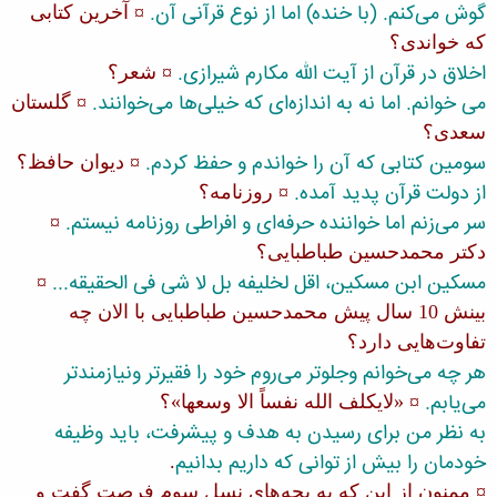
گوش می‌كنم. (با خنده) اما از نوع قرآنی آن.
¤ آخرین كتابی
كه خواندی؟
اخلاق در قرآن از آیت الله مكارم شیرازی.
¤ شعر؟
می خوانم. اما نه به اندازه‌ای كه خیلی‌ها می‌خوانند.
¤ گلستان
سعدی؟
سومین كتابی كه آن را خواندم و حفظ كردم.
¤ دیوان حافظ؟
از دولت قرآن پدید آمده.
¤ روزنامه؟
سر می‌زنم اما خواننده حرفه‌ای و افراطی روزنامه نیستم.
¤
دكتر محمدحسین طباطبایی؟
مسكین ابن مسكین، اقل لخلیفه بل لا شی فی الحقیقه...
¤
بینش 10 سال پیش محمدحسین طباطبایی با الان چه
تفاوت‌هایی دارد؟
هر چه می‌خوانم وجلوتر می‌روم خود را فقیرتر ونیازمندتر
می‌یابم.
¤ «لایكلف الله نفساً الا وسعها»؟
به نظر من برای رسیدن به هدف و پیشرفت، باید وظیفه
خودمان را بیش از توانی كه داریم بدانیم
.
¤ ممنون از این كه به بچه‌های نسل سوم فرصت گفت و