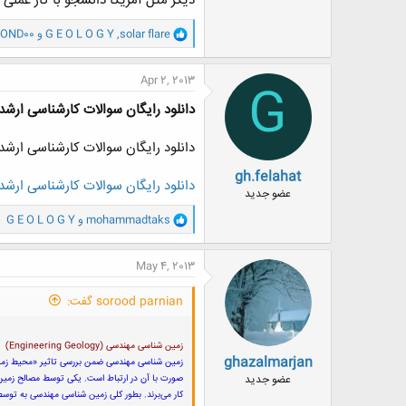
دیگر مثل آمریکا دانشجو با کار عملی 
و
solar flare
,
G E O L O G Y
و
OND00
ا
ک
ن
Apr 2, 2013
G
ش
ه
دانلود رایگان سوالات کارشناسی ارشد 92 مجموعه زمین شناس
ا
:
دانلود رایگان سوالات کارشناسی ارشد 92 مجموعه زمین شناس
gh.felahat
دانلود رایگان سوالات کارشناسی ارشد 92 مجموعه زمین شناس
عضو جدید
و
mohammadtaks
و
G E O L O G Y
ا
ک
ن
May 4, 2013
ش
ه
sorood parnian گفت:
ا
:
زمین شناسی مهندسی (Engineering Geology)
ghazalmarjan
زمین شناسی مهندسی ضمن بررسی تاثیر «محیط زمین
عضو جدید
صورت با آن در ارتباط است. یکی توسط مصالح زمین 
کار می‌برند. بطور کلی زمین شناسی مهندسی به توس