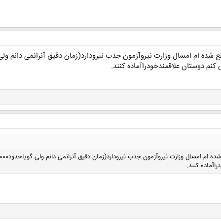
کلیک کنید تا باز شود...
م دوستان علاقمندخودراآماده کنند.
اآماده کنند.