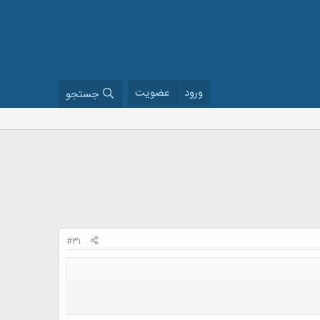
ورود
عضویت
جستجو
#31