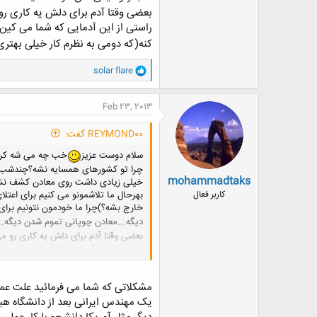
بعضی وقتا آدم برای دلش یه کاری رو م
راستی از این آدمایی که شما می کین
کنه(که دومی به نظرم کار خیلی بهتری م
و
solar flare
ا
ک
ن
Feb 23, 2013
ش
ه
REYMOND00 گفت:
ا
:
سلام دوست عزیز
خب چه می شه کرد؟ب
چرا تو کشورهای همسایه نشه؟چندشب پیش
mohammadtaks
خیلی زیادی داشت روی معادن کشف نشد
بهرحال ما تلاشمونو می کنیم برای اعت
کاربر فعال
خارج بشه؟)چرا ما خودمون نتونیم برای 
دیگه...معادن چوپانی تموم شدن دیگه...
بعضی وقتا آدم برای دلش یه کاری رو می 
راستی از این آدمایی که شما می کین م
کار خیلی بهتری می کنه!!!!!!!!!!!)...اما
مشکلاتی که شما می فرمائید علت عم
یک مهندس ایرانی بعد از دانشگاه ه