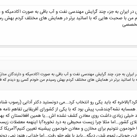
در ایران به جزء چند گرایش مهندسی نفت و آب باقی به صورت اکادمیکه و دا
 من با صحبت هایی که با اساتید برتر در همایش های مختلف کردم بهش رس
ش تخصصی
 ایران به جزء چند گرایش مهندسی نفت و آب باقی به صورت اکادمیکه و دارندگان مدار
با اساتید برتر در همایش های مختلف کردم بهش رسیدم من خودم کسی رو دیدم که فسیل
؟بالاخره که باید یکی رو انتخاب کرد...می دونستید دکتر آدابی (رسوب شناس
مسایه نشه؟چندشب پیش بود که با یکی از کشورای آفریقایی تفاهم نامه هم
کلیک کنید تا باز شود...
ید خیلی زیادی داشت روی معادن کشف نشده اش...یا همین افغانستان که ب
تلای کشور...اما مثلا چرا زیست محیطی به درد نخوره؟با اینهمه معضلات زیس
مون نتونیم برای مخازن و معادن خودمون پیشینه تعیین کنیم؟آمریکا کجا م
ن چوپانی تموم شدن دیگه...باید با علم جلو رفت...اما خدایی هنوز نمی دونم