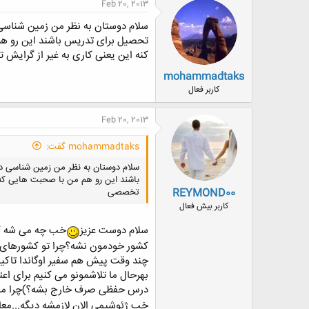
Feb 20, 2013
سلام دوستان به نظر من زمین شناسی 
تحصیل برای تدریس باشند این رو هم
کنه این یعنی کاری به غیر از گرای
mohammadtaks
کاربر فعال
Feb 20, 2013
mohammadtaks گفت:
سلام دوستان به نظر من زمین شناسی در
باشند این رو هم من با صحبت هایی که 
REYMOND00
تخصصی
کاربر بیش فعال
سلام دوست عزیز
خب چه می شه کرد
کشور خودمون نشه؟چرا تو کشورهای ه
چند وقت پیش هم سفیر اوگاندا تاک
بهرحال ما تلاشمونو می کنیم برای اع
درس حفظی صرف خارج بشه؟)چرا ما خود
خب ژئوشیمی الان لازمشه دیگه...معاد