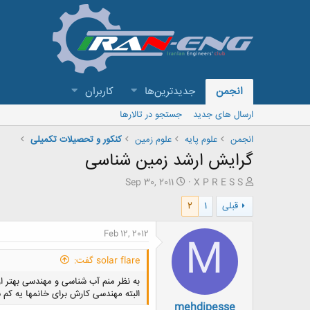
انجمن
جدیدترین‌ها
کاربران
ارسال های جدید
جستجو در تالارها
انجمن
علوم پایه
علوم زمین
کنکور و تحصیلات تکمیلی
گرایش ارشد زمین شناسی
ش
ت
Sep 30, 2011
X P R E S S
ر
ا
قبلی
1
2
و
ر
ع
ی
ک
خ
Feb 12, 2012
M
ن
ش
ن
ر
solar flare گفت:
د
و
ه
ع
به نظر منم آب شناسی و مهندسی بهتر از
م
البته مهندسی کارش برای خانمها یه کم س
mehdipesse
و