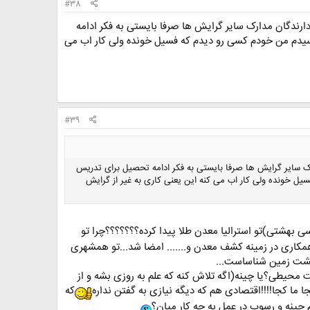
#38
رندگان مدارک سایر گرایش ها صرفا بایستی به فکر ادامه
یدم من خودم کسی رو دیدم که فسیل خونده ولی کار اب می
#39
ک سایر گرایش ها صرفا بایستی به فکر ادامه تحصیل برای تدریس
 خونده ولی کار اب می کنه این یعنی کاری به غیر از گرایش
ی بهشتی)تو استرالیا معدن طلا پیدا کرده؟؟؟؟؟؟؟چرا تو
کاری در زمینه کشف معدن و....... امضا شد...تو همشهری
هشت زمین شناساست...
ت محیطی؟یا چینه(اگه تلاش کنه که علم به روزی بشه و از
ا کجا!!!!اقتصادی هم که دیگه نیازی به گفتن نداره
که
 چینه و رسوب در عمل به چه کار میان؟