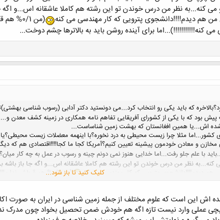
ی کنه...به نظر من درس خوندن تو این رشته هم کاملا عاشقانه اس...و اگه جا 
 من هم دیدم!!!!دانشجوی پترویی که کار مهندسی می کنه
(من 0/1%
ی کنه!!!!!!!!!!!)...اما برای آینده روشن باید به بالاترها چشم دوخت...
الاخره که باید یکی رو انتخاب کرد...می دونستید دکتر آدابی (رسوب شناسی بهشتی)تو
 بود که با یکی از کشورای آفریقایی تفاهم نامه همکاری در زمینه کشف معدن و....
ه اش...یا همین افغانستان که بهشت زمین شناساست...
لای کشور...اما مثلا چرا زیست محیطی به درد نخوره؟با اینهمه معضلات زیست محیطی؟یا
مخازن و معادن خودمون پیشینه تعیین کنیم؟آمریکا کجا ما کجا!!!!اقتصادی هم که دیگه 
باید با علم جلو رفت...اما خدایی هنوز نمی دونم چینه و رسوب در عمل به چه کار میان؟
کنه...به نظر من درس خوندن تو این رشته هم کاملا عاشقانه اس...و اگه جا باز باشه بر
ن هم دیدم!!!!دانشجوی پترویی که کار مهندسی می کنه
کلیک کنید تا باز شود...
(من 0/1% هم قبولش ندا
 برای آینده روشن باید به بالاترها چشم دوخت...
ده اش این است که علوم مختلف از جمله زمین شناسی در ایران به صورت ا
یچی عملی وارد نیست تازه اگه هم خودش ضمن تحصیل بخواد چون مدرک ندار