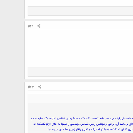
#41
#42
حتمالی ارائه می‌دهد. باید توجه داشت که محیط زمین شناسی اطراف یک سازه به دو
ی و مانند آن. برخی از مولفین زمین شناسی مهندسی را سهوا به جای «ژئوتکنیک» به
چنین نقش احداث سازه را در تحریک و تغییر رفتار زمین مشخص می سازد.