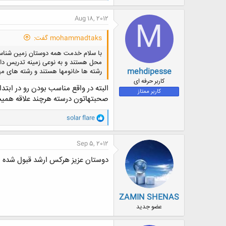
ک
ن
Aug 18, 2012
M
ش
ه
mohammadtaks گفت:
ا
:
با سلام خدمت همه دوستان زمین شناس در
محل هستند و به نوعی زمینه تدریس دارن
mehdipesse
رشته ها خانومها هستند و رشته های مهن
کاربر حرفه ای
البته در واقع مناسب بودن رو در ابتدا
کاربر ممتاز
صحبتهاتون درسته هرچند علاقه همیش
و
solar flare
ا
ک
ن
Sep 5, 2012
ش
ه
دوستان عزیز هرکس ارشد قبول شده یا 
ا
:
ZAMIN SHENAS
عضو جدید