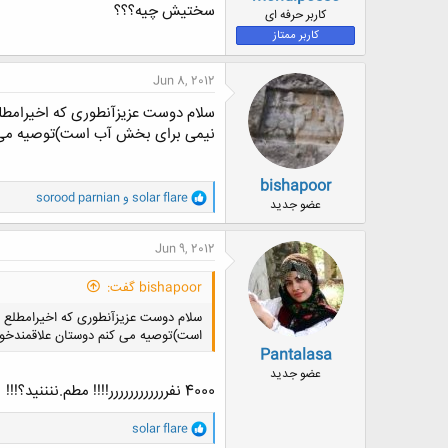
سختیش چیه؟؟؟
ض
کاربر حرفه ای
و
کاربر ممتاز
ع
Jun 8, 2012
نیمی برای بخش آب است)توصیه می کن
bishapoor
و
solar flare
و
sorood parnian
عضو جدید
ا
ک
ن
Jun 9, 2012
ش
ه
bishapoor گفت:
ا
:
است)توصیه می کنم دوستان علاقمندخودر
Pantalasa
عضو جدید
4000 نفرررررررررررر!!!! مطم.ننننید؟!!!
و
solar flare
ا