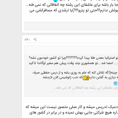
باز باشه برای عاشقای این رشته چه اتفاقاتی که نمی فته...
 هم قبولش ندارم!!!حتی تو پترو!!!!)یا ارشدی که مسافرکشی می
#40
 استرالیا معدن طلا پیدا کرده؟؟؟؟؟؟؟چرا تو کشور خودمون نشه؟
... امضا شد...تو همشهری چند وقت پیش هم سفیر اوگاندا تاکید
 چینه(اگه تلاش کنه که علم به روزی بشه و از درس حفظی صرف
نیازی به گفتن نداره
که خب ژئوشیمی الان لازمشه
ای عاشقای این رشته چه اتفاقاتی که نمی فته...
رم!!!حتی تو پترو!!!!)یا ارشدی که مسافرکشی می کنه(که دومی به نظرم
کادمیک تدریس میشه و کار عملی متصور نیست این میشه که
ه هیچ شرکتی جایی بهش نمیده و در برابر در کشور های