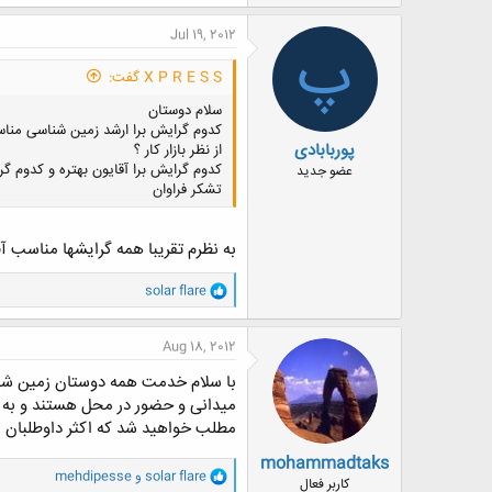
ک
ن
Jul 19, 2012
پ
ش
ه
X P R E S S گفت:
ا
:
سلام دوستان
کدوم گرایش برا ارشد زمین شناسی منا
پوربابادی
از نظر بازار کار ؟
کدوم گرایش برا آقایون بهتره و کدوم گر
عضو جدید
تشکر فراوان
به نظرم تقریبا همه گرایشها مناسب 
و
solar flare
ا
ک
ن
Aug 18, 2012
ش
ه
با سلام خدمت همه دوستان زمین شناس
ا
میدانی و حضور در محل هستند و به ن
:
مطلب خواهید شد که اکثر داوطلبان ا
mohammadtaks
و
solar flare
و
mehdipesse
کاربر فعال
ا