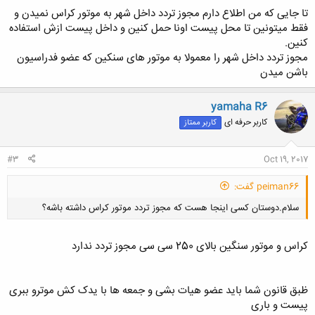
تا جایی که من اطلاع دارم مجوز تردد داخل شهر به موتور کراس نمیدن و
فقط میتونین تا محل پیست اونا حمل کنین و داخل پیست ازش استفاده
کنین.
مجوز تردد داخل شهر را معمولا به موتور های سنکین که عضو فدراسیون
باشن میدن
yamaha R6
کاربر حرفه ای
کاربر ممتاز
#3
Oct 19, 2017
peiman66 گفت:
سلام.دوستان کسی اینجا هست که مجوز تردد موتور کراس داشته باشه؟
کراس و موتور سنگین بالای 250 سی سی مجوز تردد ندارد
ظبق قانون شما باید عضو هیات بشی و جمعه ها با یدک کش موترو ببری
کلیک کنید تا باز شود...
پیست و باری