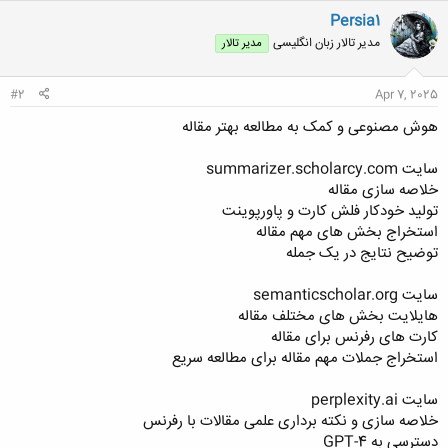
ن
Persia1
ش
مدیر تالار زبان انگلیسی
مدیر تالار
ه
ا
:
#2
Apr 7, 2025
هوش مصنوعی و کمک به مطالعه بهتر مقاله
سایت summarizer.scholarcy.com
خلاصه سازی مقاله
تولید خودکار فلش کارت و پاورپوینت
استخراج بخش های مهم مقاله
توضیح نتایج در یک جمله
سایت semanticscholar.org
هایلایت بخش های مختلف مقاله
کارت های رفرنس برای مقاله
استخراج جملات مهم مقاله برای مطالعه سریع
سایت perplexity.ai
خلاصه سازی و نکته برداری علمی مقالات با رفرنس
دسترسی به GPT-4