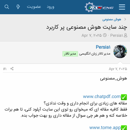
ورود
عضویت
هوش مصنوعی
چند سایت هوش مصنوعی پر کاربرد
ش
ت
Apr 7, 2025
Persia1
ر
ا
و
ر
Persia1
ع
ی
مدیر تالار زبان انگلیسی
مدیر تالار
ک
خ
ن
ش
ن
ر
#1
Apr 7, 2025
د
و
ه
ع
هوش_مصنوعی
م
و
ض
www.chatpdf.com
و
مقاله های زیادی برای انجام داری و وقت ندادی؟
ع
فقط کافیه مقاله ای که میخوای رو توی این سایت آپلود کنی، تا هم برات
خلاصه کنه و هم هر چی سوال از مقاله داری رو بهت جواب بده.
www.tome.app