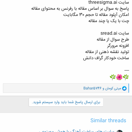
سایت threesigma.ai
پاسخ به سوال بر اساس مقاله با رفرنس به محتوای مقاله
امکان آپلود مقاله تا حجم 30 مگابایت
چت با یک یا چند مقاله
سایت sread.ai
طرح سوال از مقاله
افزونه مرورگر
تولید نقشه ذهنی از مقاله
ساخت خودکار گراف دانش
----
و
میتی کومان
و
Bahar5746
ا
ک
ن
برای ارسال پاسخ شما باید وارد سیستم شوید.
ش
ه
ا
Similar threads
:
سایت های ساخت آهنگ با هوش مصنوعی