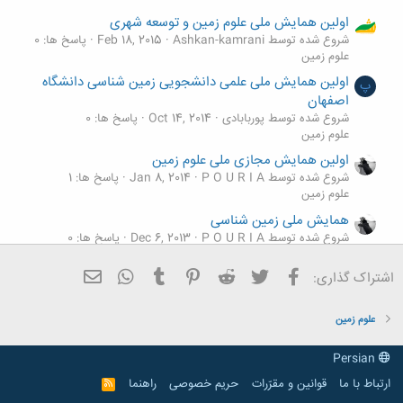
اولین همایش ملی علوم زمین و توسعه شهری
شروع شده توسط Ashkan-kamrani
Feb 18, 2015
پاسخ ها: 0
علوم زمین
اولین همایش ملی علمی دانشجویی زمین شناسی دانشگاه
پ
اصفهان
شروع شده توسط پوربابادی
Oct 14, 2014
پاسخ ها: 0
علوم زمین
اولین همایش مجازی ملی علوم زمین
شروع شده توسط P O U R I A
Jan 8, 2014
پاسخ ها: 1
علوم زمین
همایش ملی زمین شناسی
شروع شده توسط P O U R I A
Dec 6, 2013
پاسخ ها: 0
علوم زمین
فیسبوک
تویتر
Reddit
Pinterest
Tumblr
ایمیل
WhatsApp
اشتراک گذاری:
همایش های علوم زمین
شروع شده توسط mohammadtaks
Oct 1, 2013
پاسخ ها: 2
علوم زمین
علوم زمین
Persian
ارتباط با ما
قوانین و مقرّرات
حریم خصوصی
راهنما
R
S