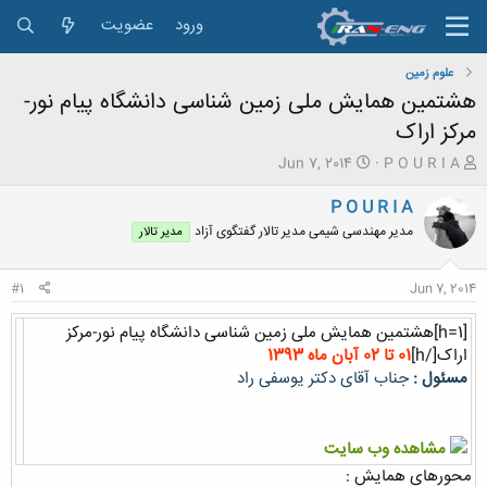
ورود
عضویت
علوم زمین
هشتمین همایش ملی زمین شناسی دانشگاه پیام نور-
مرکز اراک
ش
ت
Jun 7, 2014
P O U R I A
ر
ا
و
ر
P O U R I A
ع
ی
مدیر مهندسی شیمی مدیر تالار گفتگوی آزاد
مدیر تالار
ک
خ
ن
ش
ن
ر
#1
Jun 7, 2014
د
و
ه
ع
[h=1]هشتمین همایش ملی زمین شناسی دانشگاه پیام نور-مرکز
م
اراک[/h]
01 تا 02 آبان ماه 1393
و
مسئول :
جناب آقای دکتر یوسفی راد
ض
و
ع
مشاهده وب سایت
محورهای همایش :