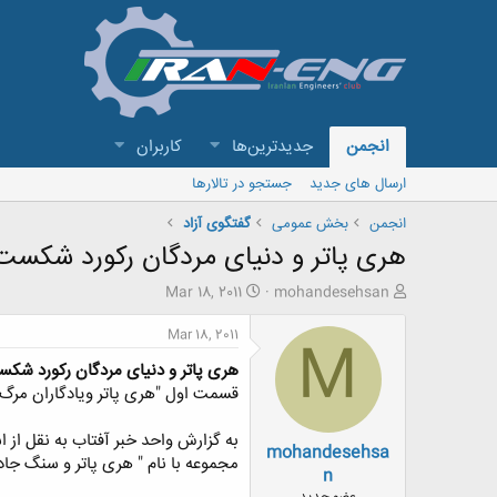
انجمن
جدیدترین‌ها
کاربران
ارسال های جدید
جستجو در تالارها
انجمن
بخش عمومی
گفتگوی آزاد
هری پاتر و دنیای مردگان رکورد شکست
ش
ت
Mar 18, 2011
mohandesehsan
ر
ا
و
ر
Mar 18, 2011
M
ع
ی
هری پاتر و دنیای مردگان رکورد شک
ک
خ
ن
ش
قسمت اول "هری پاتر ویادگاران مرگ 
ن
ر
د
و
mohandesehsa
ه
ع
مجموعه با نام " هری پاتر و سنگ جادو " که در سال ۲۰۰۱ ساخته شد ، پیشی گرفت . مجموعه فیلمهای هری پاتر، ما
م
n
و
عضو جدید