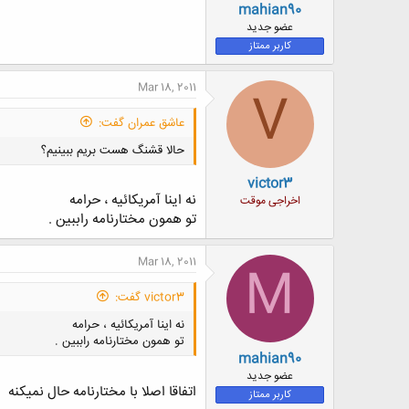
mahian90
عضو جدید
کاربر ممتاز
Mar 18, 2011
V
عاشق عمران گفت:
حالا قشنگ هست بریم ببینیم؟
victor3
نه اینا آمریکائیه ، حرامه
اخراجی موقت
تو همون مختارنامه راببین .
Mar 18, 2011
M
victor3 گفت:
نه اینا آمریکائیه ، حرامه
تو همون مختارنامه راببین .
mahian90
عضو جدید
اتفاقا اصلا با مختارنامه حال نمیکنه
کاربر ممتاز