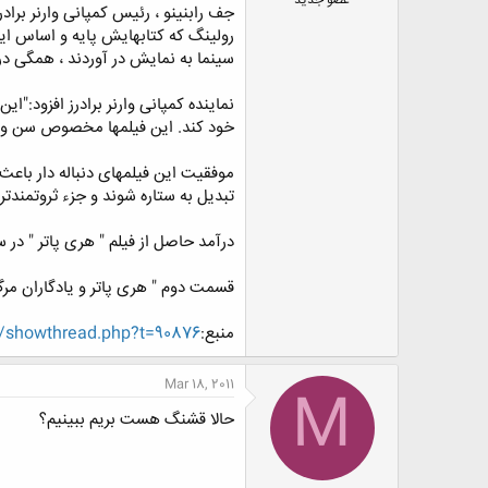
جف رابنینو ، رئیس کمپانی وارنر بر
ض
و
رولینگ که کتابهایش پایه و اساس ای
ع
سینما به نمایش در آوردند ، همگی د
نماینده کمپانی وارنر برادرز افزود:
خود کند. این فیلمها مخصوص سن و ی
موفقیت این فیلمهای دنباله دار باعث 
تبدیل به ستاره شوند و جزء ثروتمندتر
درآمد حاصل از فیلم " هری پاتر " در سال گذشته برای دنیل راد کلیف حدود ۷۲ میلی
قسمت دوم " هری پاتر و یادگاران مرگ" که آخرین فیلم
منبع:
/showthread.php?t=90876
Mar 18, 2011
M
حالا قشنگ هست بریم ببینیم؟