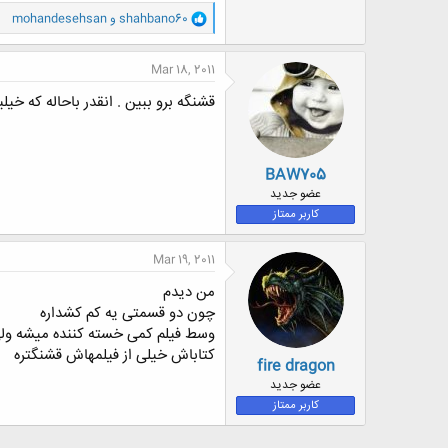
و
shahbano60
و
mohandesehsan
ا
ک
ن
Mar 18, 2011
ش
ه
قشنگه برو ببین . انقدر باحاله که خیلیا حاضر به گرفتنش
ا
:
BAW705
عضو جدید
کاربر ممتاز
Mar 19, 2011
من دیدم
چون دو قسمتی یه کم کشداره
وسط فیلم کمی خسته کننده میشه ولی ب
کتاباش خیلی از فیلمهاش قشنگتره
fire dragon
عضو جدید
کاربر ممتاز