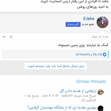
باشد تا افرادی از این رفتار درس انسانیت گیرند.
به امید روزهای روشن
E.lahe
عضو جدید
کاربر ممتاز
#2
Dec 17, 2012
کمک به نیازمند روی زمین نمیمونه
و
rfa_65
و
ali hoseini
ا
ک
ن
برای ارسال پاسخ شما باید وارد سیستم شوید.
ش
ه
ا
Similar threads
:
رازهایی از هدیه دادن گل
شروع شده توسط saba27
Jun 6, 2014
پاسخ ها: 1
گفتگوی آزاد
بهترین هدیه ای که از باشگاه مهندسان گرفتین؟