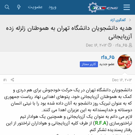
ورود
عضویت
گفتگوی آزاد
هدیه دانشجویان دانشگاه تهران به هموطنان زلزله زده
آزربایجانی
ش
ت
Dec 16, 2012
rfa_65
ر
ا
و
ر
rfa_65
ع
ی
عضو جدید
کاربر ممتاز
ک
خ
ن
ش
ن
ر
#1
Dec 16, 2012
د
و
ه
ع
دانشجویان دانشگاه تهران در یک حرکت خودجوش برای هم دردی و
م
کمک به هموطنان آ
ز
ربایجانی خود، پتوهای اهدایی نهاد ریاست جمهوری
و
که به عنوان تبریک روز دانشجو به آنان داده شده بود را با نیتی انسان
ض
دوستانه و خداپسندانه به این عزیزان اهدا می کنند.
و
ع
لازم می دانم به عنوان یک
آ
ز
ربایجانی
و همچنین یک هوادار تیم
تراختورسازی (
R.F.A
) از طرف کلیه
آ
ز
ربایجانی
و هواداران تراختور از این
رفتار پسندیده تشکر کنم.