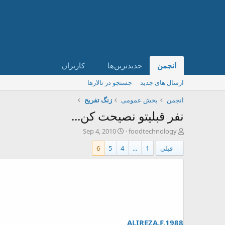
انجمن
جدیدترین‌ها
کاربران
ارسال های جدید
جستجو در تالارها
انجمن
بخش عمومی
زنگ تفريح
نفر قبلیتو نصیحت کن...
ش
ت
Sep 4, 2010
foodtechnology
ر
ا
قبلی
1
...
4
5
6
و
ر
ع
ی
ک
خ
ن
ش
ن
ر
د
و
ه
ع
م
و
ALIREZA.F.1988