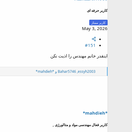
ض
و
کاربر حرفه ای
ع
کاربر ممتاز
May 3, 2026
#151
اینقدر خانم مهندس را اذیت نکن
و
essyh2003
,
Bahar5746
و
*mahdieh*
ا
ک
ن
ش
ه
ا
:
*mahdieh*
کاربر فعال مهندسی مواد و متالورژی ,