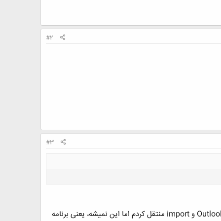
#2
#3
بله، ببینید من میخوام پیام هام رو از گوشی HTC HD2 به iPhone ام منتقل کنم. اطلاعات تماسم رو با ارسال به Outlook و import منتقل کردم اما این نمیشه، یعنی برنامه