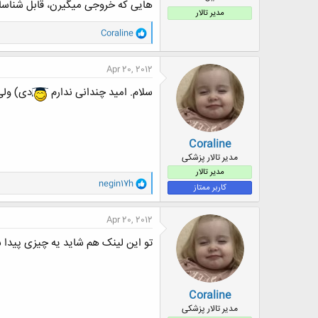
هایی که خروجی میگیرن، قابل شناس
مدیر تالار
و
Coraline
ا
ک
ن
Apr 20, 2012
ش
ه
سلام. امید چندانی ندارم
دی) ولی
ا
:
Coraline
مدیر تالار پزشکی
مدیر تالار
و
negin17h
کاربر ممتاز
ا
ک
ن
Apr 20, 2012
ش
ه
تو این لینک هم شاید یه چیزی پیدا 
ا
:
Coraline
مدیر تالار پزشکی