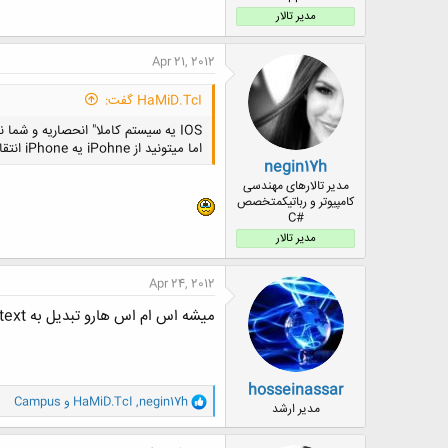
مدیر تالار
Apr 21, 2012
HaMiD.TcI گفت:
IOS یه سیستم کاملا" انحصاریه و شما نمیتونید از هیچ سیستم عامل دیگه ای به اون بکاپی رو ارسال یا دریافت کنید.
اما میتونید از iPohne یه iPhone انتقال بدید
negin17h
مدیر تالارهای مهندسی
کامپیوتر و رباتیکمتخصص
#C
مدیر تالار
Apr 24, 2012
میشه اس ام اس هارو تبدیل به text کرد بعد به گوشی جدید منتقل کنید
hosseinassar
و
negin17h
,
HaMiD.TcI
و
Campus
مدیر ارشد
ا
ک
ن