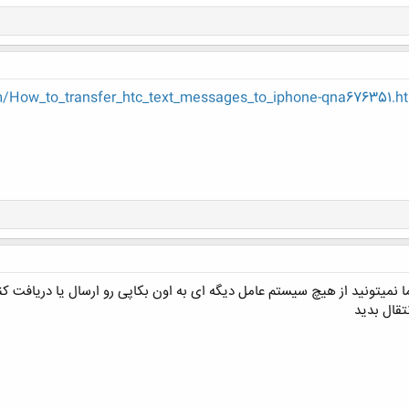
/How_to_transfer_htc_text_messages_to_iphone-qna676351.h