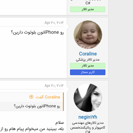
#C
ض
و
مدیر تالار
ع
Apr 20, 2012
رو iPhoneتون بلوتوث دارین؟
Coraline
مدیر تالار پزشکی
مدیر تالار
کاربر ممتاز
Apr 20, 2012
Coraline گفت:
رو iPhoneتون بلوتوث دارین؟
negin17h
سلام
مدیر تالارهای مهندسی
کامپیوتر و رباتیکمتخصص
#C