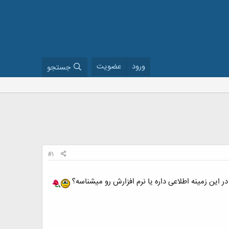
ورود
عضویت
جستجو
#1