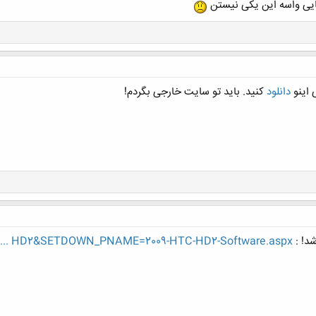
ایی واسه این یکی نیستن
کلیک کنید تا باز شود...
 اینو
دانلود
کنید. باید تو سایت خارجی بگردم!
شد! :
wn... HD2&SETDOWN_PNAME=2009-HTC-HD2-Software.aspx