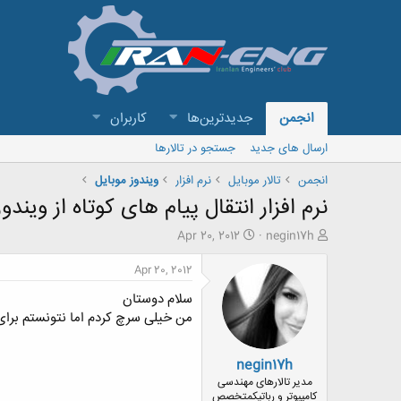
انجمن
جدیدترین‌ها
کاربران
ارسال های جدید
جستجو در تالارها
انجمن
تالار موبايل
نرم افزار
ویندوز موبایل
نرم افزار انتقال پیام های کوتاه از ویندوز موبایل ب
ش
ت
Apr 20, 2012
negin17h
ر
ا
و
ر
Apr 20, 2012
ع
ی
سلام دوستان
ک
خ
ن
ش
من خیلی سرچ کردم اما نتونستم برای انتقال SMS از ویندوز موبایل به iPhone چیزی پیدا کنم. کسی از بین شما در این زمینه اطلاعی دا
ن
ر
د
و
negin17h
ه
ع
م
مدیر تالارهای مهندسی
و
کامپیوتر و رباتیکمتخصص