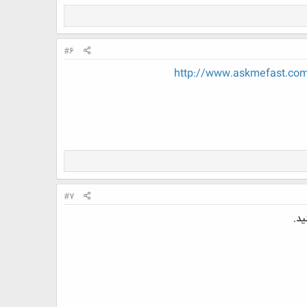
#6
http://www.askmefast.com
#7