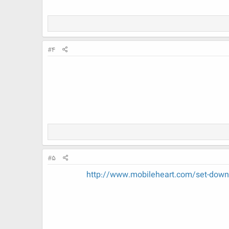
#4
#5
http://www.mobileheart.com/set-do