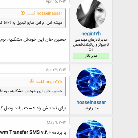
Apr 25, 2012
ش
ه
hosseinassar گفت:
ا
:
میشه اس ام اس هارو تبدیل به text کرد بعد به گوشی جدید منتقل کنید
negin17h
حسین خان این خودش مشکلیه، نرم افزاری که ا
مدیر تالارهای مهندسی
کامپیوتر و رباتیکمتخصص
#C
مدیر تالار
Apr 27, 2012
negin17h گفت:
حسین خان این خودش مشکلیه، نرم افزاری که این
hosseinassar
برای تبدیلش راه هست .باید وصل کنی
مدیر ارشد
May 9, 2012
با برنامه
Iwm Transfer SMS v.2.0