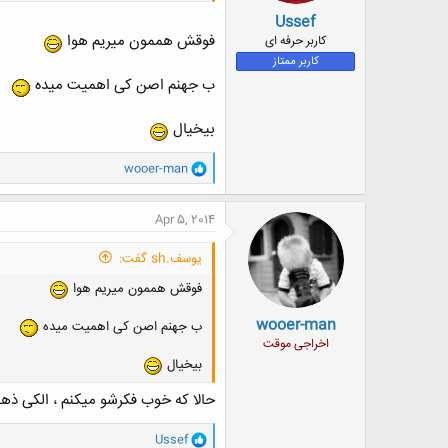
Ussef
فوقش هممون میریم هوا
کاربر حرفه ای
کاربر ممتاز
ب جهنم اصن کی اهمیت میده
بیخیال
و
wooer-man
ا
ک
ن
Apr 5, 2014
ش
ه
یوسف.sh گفت:
ا
:
فوقش هممون میریم هوا
wooer-man
ب جهنم اصن کی اهمیت میده
اخراجی موقت
بیخیال
حالا که خوب فکرشو میکنم ، الکی ذهنم
و
Ussef