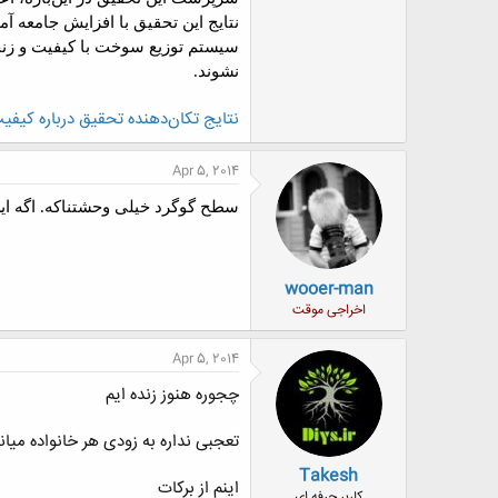
نتایج این تحقیق با افزایش جامعه آ
سیستم توزیع سوخت با کیفیت و زنج
نشوند.
نتايج تكان‌دهنده تحقیق درباره کیفیت
Apr 5, 2014
سطح گوگرد خیلی وحشتناکه. اگه ا
wooer-man
اخراجی موقت
Apr 5, 2014
چجوره هنوز زنده ایم
تعجبی نداره به زودی هر خانواده میانگین 1 مریض سرطانی داش
Takesh
اینم از برکات
کاربر حرفه ای