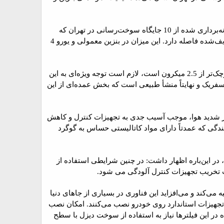
تحقیقات انجام‌ شده در دانشگاه صنعتی شریف حاکی از آن است که میزان گوگرد موجود در بنزین و دیزل نمونه‌برداری شده از 10 جایگاه سوخت‌رسانی در تهران که
شامل بنزین و دیزل معمولی و نیز سوخت معرفی‌شده تحت عنوان یورو 4 هست به شدت با استانداردهای تعریف‌شده فاصله دارد. این میزان در بنزین معمولی و یورو 4
وحید حسینی - سرپرست این تحقیق گفت: از آنجا که آلاینده بحرانی هوای تهران عمدتاً ذرات معلق با اندازه کوچک‌تر از 2.5 میکرون است، لازم است توجه ویژه‌ای به این
سفریک و نهایتاً منشأ طبیعی است که بخش عمده‌ای از این
یار شدید هوا، موجب آسیب جدی به تجهیزات کنترل و کاهش
دگی که عمدتاً دارای مواد کاتالیستی حساس به گوگرد
در این‌باره اظهار داشت: در چنین شرایطی استفاده از
ث تخریب تجهیزات کنترل آلودگی می شود.
 می‌کند و می‌افزاید این فناوری در بسیاری از جاهای دنیا
ن تجهیزات استاندارد روی خودرو نصب می‌کنند. امکان نصب
در این فیلترها نیاز به استفاده از سوخت دیزل با سطح