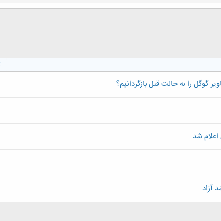
ت
 گوگل را به حالت قبل بازگردانیم؟
گ
گ
 اعلام شد
گ
گ
د آزاد
گ