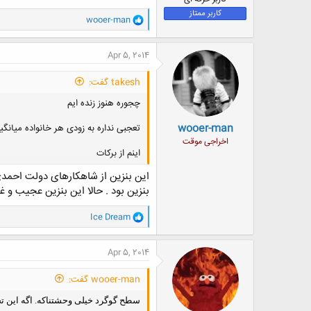
کاربر ممتاز
و
wooer-man
ا
ک
ن
Apr 5, 2014
ش
ه
takesh گفت:
ا
:
چجوره هنوز زنده ایم
wooer-man
تعجبی نداره به زودی هر خانواده میانگین 1 مریض سرطانی داشته 
اخراجی موقت
اینم از برکات
این بنزین از شاهکارهای دولت احمدی 
بنزین بود . حالا این بنزین عجیب و
و
Ice Dream
ا
ک
ن
Apr 5, 2014
ش
ه
wooer-man گفت:
ا
:
سطح گوگرد خیلی وحشتناکه. اگه این 