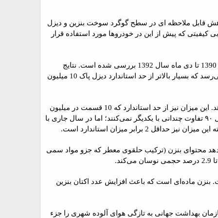
 خصوص نمونه‌های پس از سال 1390، اظهار داشت: هرچند نمونه های بعدی در پایان سال 1391 کاهش قابل ملاحظه ای در سطح گوگرد سوخت بنزین و دیزل
 4 فاصله وجود دارد. ضمن اینکه، سوخت بی کیفیتی که پیش از این در خودروها مورد استفاده قرار
در تحقیقات دانشگاه صنعتی شریف، نمونه‌های بنزین و دیزل توزیع‌شده در 10 جایگاه شهر تهران از میانه سال 1390 تا دی ماه سال 1392 بررسی شده است. نتایج
نشان می‌دهد در نمونه‌های سال 1390 میزان گوگرد سوخت دیزل به بیش از 8000 قسمت در میلیون (ppm) می‌رسد که بسیار بالاتر از حد استاندارد دیزل پاک 10 میلیون
همچنین بررسی نمونه‌های بنزین سال 1390 سطح گوگرد بنزین را در حدود 180 قسمت در میلیون نشان می‌دهد. این میزان نیز از حد استاندارد که 10 قسمت در میلیون
به شمار می آید، بسیار فراتر رفته است. جالب آنکه میزان گوگرد در بنزین‌های سوپر، یورو 4 و معمولی در سال ۹۰ تفاوت چندانی با یکدیگر نمی‌کنند؛ اما در سال جاری با
ی‌شود. تحقیق مذکور نشان می‌دهد محتوای بنزن (ترکیب حلقوی معطر که جزو مواد سمی
ط استاندارد رسیده است. بنزن ماده‌ای است که باعث افزایش عدد اکتان بنزین
در ایران سالانه جان 4500 نفر را می‌گیرد. همچنین سازمان بهداشت جهانی به تازگی هوای آلوده شهری را جزء