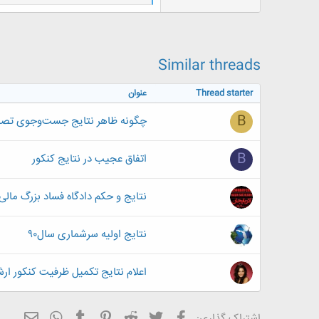
ا
ک
ن
ش
ه
ا
Similar threads
:
Thread starter
عنوان
B
چگونه ظاهر نتایج جست‌وجوی تصاویر
B
اتفاق عجیب در نتایج کنکور
نتایج و حکم دادگاه فساد بزرگ مالی
نتایج اولیه سرشماری سال۹۰
اعلام نتایج تکمیل ظرفیت کنکور ارش
فیسبوک
تویتر
Reddit
Pinterest
Tumblr
ایمیل
WhatsApp
اشتراک گذاری: