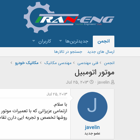
انجمن
جدیدترین‌ها
کاربران
ارسال های جدید
جستجو در تالارها
انجمن
فنی مهندسی
مهندسی مکانیک
مکانیک خودرو
موتور اتومبیل
ش
ت
Jul 25, 2013
javelin
ر
ا
و
ر
Jul 25, 2013
J
ع
ی
با سلام.
ک
خ
ن
ش
ازتمامی عزیزانی که با تعمیرات موتو
ن
ر
روشها تخصص و تجربه ایی دارن تقاضا 
د
و
javelin
ه
ع
م
عضو جدید
و