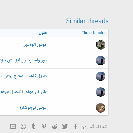
ض
و
ع
Similar threads
Thread starter
عنوان
موتور اتومبیل
توربواستریمر و افزایش بازد
دلایل کاهش سطح روغن مو
طرز کار موتور اشتعال جرقه 
موتور توربوشارژ
فیسبوک
تویتر
Reddit
Pinterest
Tumblr
ایمیل
WhatsApp
اشتراک گذاری: