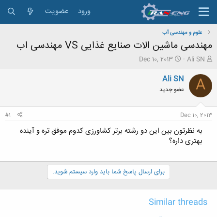
ورود
عضویت
علوم و مهندسی آب
مهندسی ماشین الات صنایع غذایی VS مهندسی اب
ش
ت
Dec 10, 2013
Ali SN
ر
ا
و
ر
Ali SN
A
ع
ی
عضو جدید
ک
خ
ن
ش
ن
ر
#1
Dec 10, 2013
د
و
ه
ع
به نظرتون بین این دو رشته برتر کشاورزی کدوم موفق تره و آینده
م
بهتری داره؟
و
ض
و
برای ارسال پاسخ شما باید وارد سیستم شوید.
ع
Similar threads