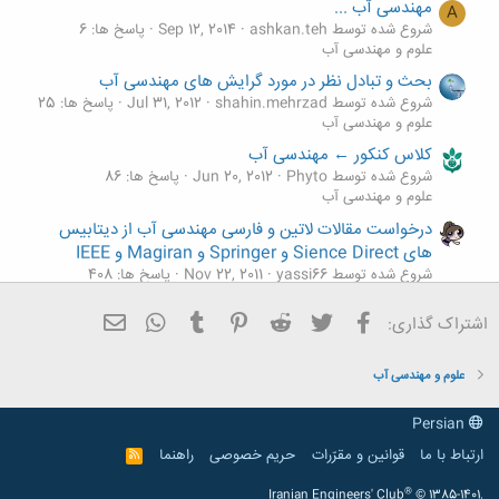
مهندسی آب ...
A
شروع شده توسط ashkan.teh
Sep 12, 2014
پاسخ ها: 6
علوم و مهندسی آب
بحث و تبادل نظر در مورد گرایش های مهندسی آب
شروع شده توسط shahin.mehrzad
Jul 31, 2012
پاسخ ها: 25
علوم و مهندسی آب
کلاس کنکور ← مهندسی آب
شروع شده توسط Phyto
Jun 20, 2012
پاسخ ها: 86
علوم و مهندسی آب
درخواست مقالات لاتین و فارسی مهندسی آب از دیتابیس
های Sience Direct و Springer و Magiran و IEEE
شروع شده توسط yassi66
Nov 22, 2011
پاسخ ها: 408
علوم و مهندسی آب
فیسبوک
تویتر
Reddit
Pinterest
Tumblr
ایمیل
WhatsApp
اشتراک گذاری:
سوال و درخواست مطلب مهندسی آب
شروع شده توسط Sinai
Nov 18, 2011
پاسخ ها: 68
علوم و مهندسی آب
علوم و مهندسی آب
Persian
ارتباط با ما
قوانین و مقرّرات
حریم خصوصی
راهنما
R
S
S
®
Iranian Engineers' Club
© 1385-1401.