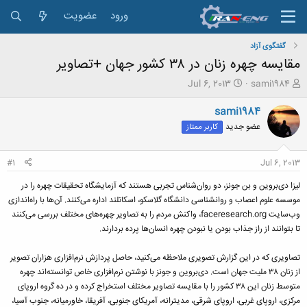
ورود
عضویت
گفتگوی آزاد
مقایسه چهره زنان در ۳۸ کشور جهان +تصاویر
ش
ت
Jul 6, 2013
sami1984
ر
ا
و
ر
sami1984
ع
ی
عضو جدید
کاربر ممتاز
ک
خ
ن
ش
ن
ر
#1
Jul 6, 2013
د
و
ه
ع
لیزا دی‌بروین و بن جونز، دو روان‌شناس تجربی هستند که آزمایشگاه تحقیقات چهره را در
م
موسسه علوم اعصاب و روانشناسی دانشگاه گلاسکو، اسکاتلند اداره می‌کنند. آن‌ها با راه‌اندازی
و
وب‌سایت faceresearch.org، واکنش مردم را به تصاویر چهره‌های مختلف بررسی می‌کنند
ض
تا بتوانند از راز جذاب بودن یا نبودن چهره انسان‌ها پرده بردارند.
و
ع
تصاویری که در این گزارش تصویری ملاحظه می‌کنید، حاصل پردازش نرم‌افزاری هزاران تصویر
از زنان ۳۸ ملیت جهان است. دی‌بروین و جونز با نوشتن نرم‌افزاری خاص توانسته‌اند چهره
متوسط زنان این ۳۸ کشور را با مقایسه تصاویر مختلف استخراج کرده و در ده گروه اروپای
مرکزی، اروپای غربی، اروپای شرقی، مدیترانه، آمریکای جنوبی، آفریقا، خاورمیانه، جنوب آسیا،