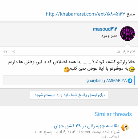
منبع:
http://khabarfarsi.com/ext/5805123
masoud612
عضو جدید
#2
Jul 6, 2013
حالا رازشو کشف کردند؟ .........با همه اختلافی که با این وطنی ها داریم
یه موشونو با اینا عوض نمی کنیم
و
AMMARIYA
و
gharybeh
ا
ک
ن
برای ارسال پاسخ شما باید وارد سیستم شوید.
ش
ه
ا
Similar threads
:
مقایسه چهره زنان در ۳۸ کشور جهان
شروع شده توسط tracer
Jul 6, 2013
پاسخ ها: 0
گفتگوی آزاد