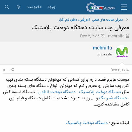
ورود
عضویت
معرفی سایت های علمی ، آموزشی ، دانلود نرم افزار
معرفی وب سایت دستگاه دوخت پلاستیک
ش
ت
Dec 2, 2018
mehralfa
ر
ا
و
ر
mehralfa
ع
ی
عضو جدید
ک
خ
ن
ش
ن
ر
#1
Dec 2, 2018
د
و
ه
ع
دوست عزیزم قصد دارم برای کسانی که میخوان دستگاه بسته بندی تهیه
م
کنن وب سایتی رو معرفی کنم که میتونن انواع دستگاه های بسته بندی
و
مثل
دستگاه دوخت پلاستیک
-
دستگاه دوخت نایلون
- دستگاه تسمه کش
ض
-
دستگاه شیرینگ
و ... رو به همراه مشخصات کامل دستگاه و فیلم اون
و
کامل مشاهده کنن....
ع
لینک منبع :
دستگاه دوخت پلاستیک