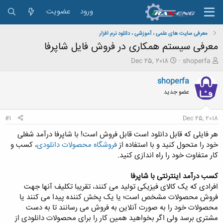
ورود
عضویت
معرفی سایت های علمی ، آموزشی ، دانلود نرم افزار
معرفی سیستم همکاری در فروش فایل شاپرفا
ش
ت
Dec 25, 2018
shoperfa
ر
ا
و
ر
shoperfa
ع
ی
عضو جدید
ک
خ
ن
ش
ن
ر
#1
Dec 25, 2018
د
و
ه
ع
هر فایلی که قابل دانلود است قابل فروش است! با شاپرفا درآمد شغلی
م
خود را متحول کنید و با استفاده از
فروشگاه محصولات دانلودی
، کسب و
و
کار متفاوت خود را راه اندازی کنید.
ض
و
کسب درآمد اینترنتی با شاپرفا
ع
افرادی که یک کالای فیزیکی تولید می کنند، تقریبا تکلیف آنها جهت
فروش محصولات مشخص است؛ یا یک پخش کننده پیدا می کنند یا
محصولات خود را به صورت آنلاین به فروش می رسانند تا به دست
مشتری برسد ولی اگر بخواهید همین کار را برای محصولات دانلودی از