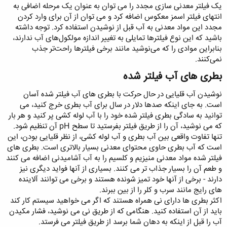
یک فیلتر معدنی سازی مجدد را می توان به عنوان یک مرحله اضافی به
انتهای فیلتر اسمز معکوس اضافه کرد و می توان از آن برای وارد کردن
مجدد این مواد معدنی به آب قبل از نوشیدن استفاده کرد. توجه داشته
باشید که این نوع فیلترها تمایلی به تغییر اندازه مولکول‌های آب ندارند،
بنابراین موادی را که می‌نوشید مانند برخی فیلترها راحت‌تر جذب
نمی‌کنند.
بطری های آب فیلتر شده
نوشیدن آب قلیایی در حال حرکت با بطری های آب فیلتر شده آسان
است. به جای اینکه صدها دلار در سال برای آب بطری خرج کنید، می
توانید به سادگی بطری فیلتر شده خود را با آب لوله کشی پر کنید و هر بار
که می نوشید، آن را از طریق فیلتر بفرستید تا سطح pH آن تنظیم شود.
تنها تفاوت واقعی بین آب بطری و آب لوله کشی، از نظر قلیایی بودن، این
است که آب بطری حاوی محتوای معدنی بسیار بالاتری است. بطری های
فیلتر شده مواد معدنی منیزیم و کلسیم را به آب آشامیدنی اضافه می کنند
و طعم آن را بسیار جذاب تر می کنند. بسیاری از آنها فواید دیگری نیز
دارند - برخی از آنها خود تمیز شونده هستند و برخی می توانند آلاینده
های رایج مانند سرب و کلر را از بین ببرند.
اکثر بطری ها دارای نی همراه هستند که اگر می خواهید سیستم کار کند
باید از آن استفاده کنید. هنگامی که از طریق نی می نوشید، فشار مکیدن
آب را قبل از اینکه به دهان شما برسد از طریق فیلتر می فرستد.