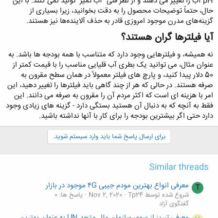
pH آب را تغییر می دهند و از نظر فنی "آب تمیز" تولید نمی کنند. با این
حال، حتماً توضیحات محصول را به دقت بخوانید، زیرا بسیاری از
گزینه‌های مدرن موجود امروزی قادر به حذف آلاینده‌ها نیز هستند.
آیا فیلترها گران هستند؟
نه همیشه، و فیلترهایی وجود دارد که متناسب با همه بودجه ها باشد. به
عنوان مثال، می توانید یک بطری آب قلیایی مناسب را با قیمت کمتر از
50 دلار پیدا کنید، و پارچ های فیلتر معمولاً در همان سطح مقرون به
صرفه هستند. در حالی که هر از چند گاهی باید فیلترها را تغییر دهید، این
امر با هزینه ای است که اکثر مردم آن را مقرون به صرفه می دانند. این
فقط به آنچه که به دنبال آن هستید بستگی دارد - گزینه های زیادی وجود
دارد حتی اگر بیشترین بودجه را برای کار با آنها نداشته باشید.
برای ارسال پاسخ شما باید وارد سیستم شوید.
Similar threads
معرفی انواع بهترین مودم جیبی ۴G موجود در بازار
T
شروع شده توسط Tp24
Nov 2, 2020
پاسخ ها: 0
گفتگوی آزاد
معرفی تبریز از سوی سازمان ملل متحد UN به عنوان بهترین