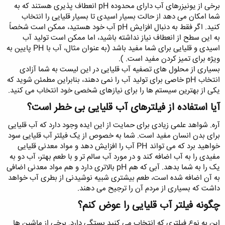
برخی از یونیزرهای آب دارای محدوده pH انعطاف پذیری هستند که به
شما امکان می دهد از حالت بسیار اسیدی تا بسیار قلیایی را انتخاب
کنید. اگر فقط به دنبال افزایش pH آب خود هستید، ممکن است شخصاً
به این سطح از انعطاف نیاز نداشته باشید، اما ممکن است تولید آب
اسیدی و قلیایی برای شما مفید باشد (به عنوان مثال، آب با PH پایین به
ویژه برای تمیز کردن مفید است. ).
بسیاری از محلول های تصفیه آب قلیایی در این لیست به شما آزادی
انتخاب pH خاصی برای تولید آب را نمی دهند، بنابراین مطمئن شوید که
یکی از بهترین سیستم ها را برای نیازهای شخصی خود انتخاب می کنید.
آیا استفاده از فیلترهای آب قلیایی بی خطر است؟
آره. شواهد علمی زیادی برای حمایت از این ایده وجود دارد که آب قلیایی
برای بدن انسان مفید است. شما به خصوص از یک فیلتر آب قلیایی سود
خواهید برد که می تواند PH آب را افزایش دهد و مواد معدنی قلیایی
مفیدی را به آب اضافه کند و در مورد آب سالم تر و با طعم بهتر، آب دو به
یک را به شما بدهد. آبی که هم pH بالاتری دارد و هم مواد معدنی اضافی
به آن اضافه شده است، طعم بیشتری شبیه نوشیدنی از بطری آب خواهد
داشت که بسیاری از مردم آن را ترجیح می دهند.
چگونه فیلتر آب قلیایی را عوض کنم؟
این به نوع فیلتری که انتخاب می کنید بستگی دارد. برخی از ماشین ها