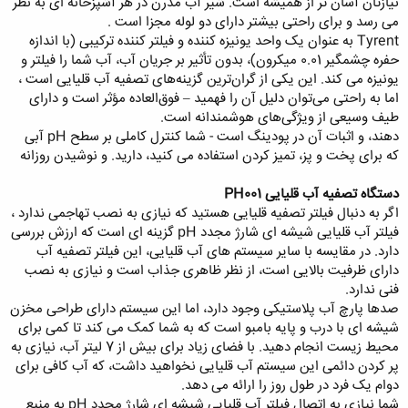
نیازتان آسان تر از همیشه است. شیر آب مدرن در هر آشپزخانه ای به نظر
می رسد و برای راحتی بیشتر دارای دو لوله مجزا است .
Tyrent به عنوان یک واحد یونیزه کننده و فیلتر کننده ترکیبی (با اندازه
حفره چشمگیر 0.01 میکرون)، بدون تأثیر بر جریان آب، آب شما را فیلتر و
یونیزه می کند. این یکی از گران‌ترین گزینه‌های تصفیه آب قلیایی است ،
اما به راحتی می‌توان دلیل آن را فهمید – فوق‌العاده مؤثر است و دارای
طیف وسیعی از ویژگی‌های هوشمندانه است.
دهند، و اثبات آن در پودینگ است - شما کنترل کاملی بر سطح pH آبی
که برای پخت و پز، تمیز کردن استفاده می کنید، دارید. و نوشیدن روزانه
دستگاه تصفیه آب قلیایی PH001
اگر به دنبال فیلتر تصفیه قلیایی هستید که نیازی به نصب تهاجمی ندارد ،
فیلتر آب قلیایی شیشه ای شارژ مجدد pH گزینه ای است که ارزش بررسی
دارد. در مقایسه با سایر سیستم های آب قلیایی، این فیلتر تصفیه آب
دارای ظرفیت بالایی است، از نظر ظاهری جذاب است و نیازی به نصب
فنی ندارد.
صدها پارچ آب پلاستیکی وجود دارد، اما این سیستم دارای طراحی مخزن
شیشه ای با درب و پایه بامبو است که به شما کمک می کند تا کمی برای
محیط زیست انجام دهید. با فضای زیاد برای بیش از 7 لیتر آب، نیازی به
پر کردن دائمی این سیستم آب قلیایی نخواهید داشت، که آب کافی برای
دوام یک فرد در طول روز را ارائه می دهد.
شما نیازی به اتصال فیلتر آب قلیایی شیشه ای شارژ مجدد pH به منبع