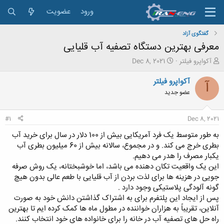
ورود
عضویت
گفتگوی آزاد
معرفی بهترین دستگاه تصفیه آب قلیایی
ش
ت
آکواپرو فیلتر
Dec 8, 2021
ر
ا
و
ر
آکواپرو فیلتر
آ
ع
ی
عضو جدید
ک
خ
ن
ش
ن
ر
#1
Dec 8, 2021
د
و
ه
ع
به طور متوسط یک فرد آمریکایی بیش از 100 دلار در سال برای خرید آب
م
بطری خرج می کند. و در مجموع، سالانه بیش از 60 میلیون بطری آب
و
یکبار مصرف را هدر می دهیم.
ض
این یک واقعیت تکان دهنده می باشد، اما خوشبختانه، یک روش صرفه
و
جویی در هزینه ها برای لذت بردن از آب قلیایی با طعم عالی بدون هیچ
ع
گونه آلودگی پلاستیکی وجود دارد .
پس از ایجاد این پلتفرم برای به اشتراک گذاشتن دانش خود به صورت
آنلاین، تقریباً به هزاران خواننده در مطول ماه ها کمک کرده ایم تا بهترین
راه حل های تصفیه آب در خانه را برای خانواده های خود انتخاب کنند.