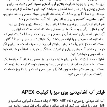
برق ندارید و با وجود ظرفیت بالای آن، فضای نسبتا کمی دارد، بنابراین
فضای زیادی را در کنار شما اشغال نخواهد کرد. این دستگاه از فیلتر چند
مرحله ای PH001 برای حذف آلاینده ها، افزودن مواد معدنی مانند منیزیم،
آهن، سلنیوم، کلسیم و روی و افزایش pH آب استفاده می کند.
هر فیلتر از ترکیبی از چندین ماده فیلتر رایج، از جمله رزین تبادل یونی،
کربن فعال نارگیلی و سنگ های معدنی ساخته شده است که ابزاری
آزمایش شده برای تصفیه آب و معدنی سازی مجدد و حذف ذرات کوچک
به اندازه 0.01 میکرون را ارائه می دهد. یک فیلتر دارای طول عمر 96 گالن
است که معادل تقریباً 720 بطری فیلتر آب یکبار مصرف است، بنابراین اگر
در حال حاضر آب بطری برای نوشیدنی خانگی بخرید مطمئناً در هزینه خود
صرفه جویی خواهید کرد.
شارژ مجدد pH تقریباً دو برابر هزینه یک پارچ معمولی فیلتر آب پلاستیکی
است، اما بسیار جذاب تر به نظر می رسد و بسیار دوستدار محیط زیست
است. این سیستم 100٪ بدون BPA و غیر سمی است و با 60 روز ضمانت
بازگشت وجه ارائه می شود.
فیلتر آب آشامیدنی روی میز با کیفیت APEX
آب آشامیدنی رومیزی APEX MR10-50 یک دستگاه قلیایی مناسب و
قابل حمل را فیلتر می کند که آب سالم و سالم برای آشامیدن تولید می