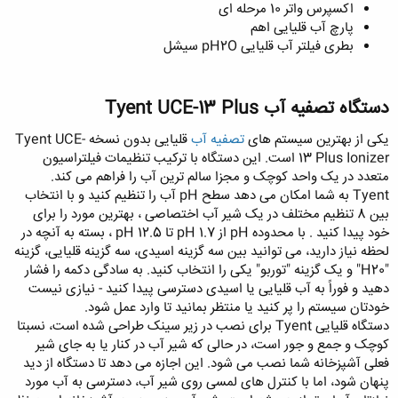
اکسپرس واتر 10 مرحله ای
پارچ آب قلیایی اهم
بطری فیلتر آب قلیایی pH2O سیشل
دستگاه تصفیه آب Tyent UCE-13 Plus
یکی از بهترین سیستم های
تصفیه آب
قلیایی بدون نسخه Tyent UCE-
13 Plus Ionizer است. این دستگاه با ترکیب تنظیمات فیلتراسیون
متعدد در یک واحد کوچک و مجزا سالم ترین آب را فراهم می کند.
Tyent به شما امکان می دهد سطح pH آب را تنظیم کنید و با انتخاب
بین 8 تنظیم مختلف در یک شیر آب اختصاصی ، بهترین مورد را برای
خود پیدا کنید . با محدوده pH از 1.7 pH تا 12.5 pH ، بسته به آنچه در
لحظه نیاز دارید، می توانید بین سه گزینه اسیدی، سه گزینه قلیایی، گزینه
"H20" و یک گزینه "توربو" یکی را انتخاب کنید. به سادگی دکمه را فشار
دهید و فوراً به آب قلیایی یا اسیدی دسترسی پیدا کنید - نیازی نیست
خودتان سیستم را پر کنید یا منتظر بمانید تا وارد عمل شود.
دستگاه قلیایی Tyent برای نصب در زیر سینک طراحی شده است، نسبتا
کوچک و جمع و جور است، در حالی که شیر آب در کنار یا به جای شیر
فعلی آشپزخانه شما نصب می شود. این اجازه می دهد تا دستگاه از دید
پنهان شود، اما با کنترل های لمسی روی شیر آب، دسترسی به آب مورد