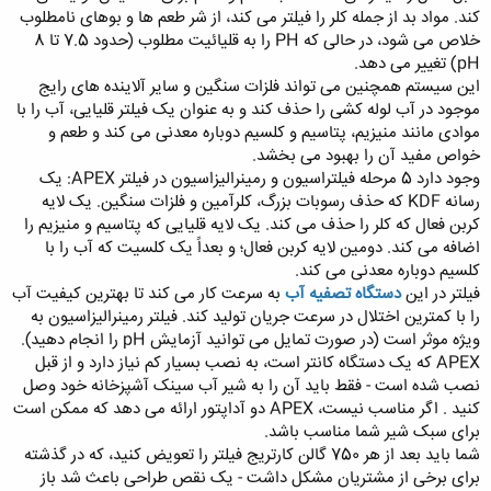
کند. مواد بد از جمله کلر را فیلتر می کند، از شر طعم ها و بوهای نامطلوب
خلاص می شود، در حالی که PH را به قلیائیت مطلوب (حدود 7.5 تا 8
pH) تغییر می دهد.
این سیستم همچنین می تواند فلزات سنگین و سایر آلاینده های رایج
موجود در آب لوله کشی را حذف کند و به عنوان یک فیلتر قلیایی، آب را با
موادی مانند منیزیم، پتاسیم و کلسیم دوباره معدنی می کند و طعم و
خواص مفید آن را بهبود می بخشد.
وجود دارد 5 مرحله فیلتراسیون و رمینرالیزاسیون در فیلتر APEX: یک
رسانه KDF که حذف رسوبات بزرگ، کلرآمین و فلزات سنگین. یک لایه
کربن فعال که کلر را حذف می کند. یک لایه قلیایی که پتاسیم و منیزیم را
اضافه می کند. دومین لایه کربن فعال؛ و بعداً یک کلسیت که آب را با
کلسیم دوباره معدنی می کند.
فیلتر در این
دستگاه تصفیه آب
به سرعت کار می کند تا بهترین کیفیت آب
را با کمترین اختلال در سرعت جریان تولید کند. فیلتر رمینرالیزاسیون به
ویژه موثر است (در صورت تمایل می توانید آزمایش pH را انجام دهید).
APEX که یک دستگاه کانتر است، به نصب بسیار کم نیاز دارد و از قبل
نصب شده است - فقط باید آن را به شیر آب سینک آشپزخانه خود وصل
کنید . اگر مناسب نیست، APEX دو آداپتور ارائه می دهد که ممکن است
برای سبک شیر شما مناسب باشد.
شما باید بعد از هر 750 گالن کارتریج فیلتر را تعویض کنید، که در گذشته
برای برخی از مشتریان مشکل داشت - یک نقص طراحی باعث شد باز