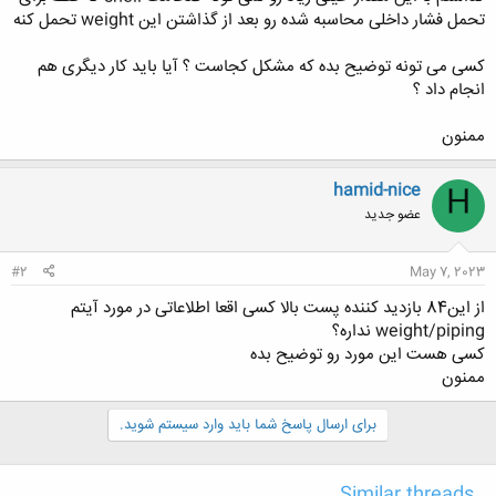
تحمل فشار داخلی محاسبه شده رو بعد از گذاشتن این weight تحمل کنه
کسی می تونه توضیح بده که مشکل کجاست ؟ آیا باید کار دیگری هم
انجام داد ؟
ممنون
hamid-nice
H
عضو جدید
#2
May 7, 2023
از این84 بازدید کننده پست بالا کسی اقعا اطلاعاتی در مورد آیتم
weight/piping نداره؟
کسی هست این مورد رو توضیح بده
ممنون
برای ارسال پاسخ شما باید وارد سیستم شوید.
Similar threads