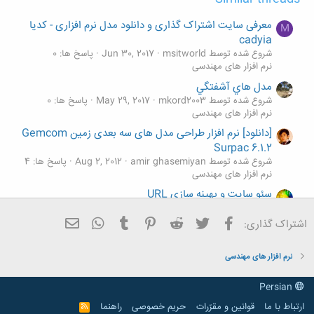
معرفی سایت اشتراک گذاری و دانلود مدل نرم افزاری - کدیا
M
cadyia
شروع شده توسط msitworld
Jun 30, 2017
پاسخ ها: 0
نرم افزار های مهندسی
مدل هاي آشفتگي
شروع شده توسط mkord2003
May 29, 2017
پاسخ ها: 0
نرم افزار های مهندسی
[دانلود] نرم افزار طراحی مدل های سه بعدی زمین Gemcom
Surpac 6.1.2
شروع شده توسط amir ghasemiyan
Aug 2, 2012
پاسخ ها: 4
نرم افزار های مهندسی
سئو سایت و بهینه سازی URL
شروع شده توسط misaghlearn
Aug 27, 2016
پاسخ ها: 0
نرم افزار های مهندسی
فیسبوک
تویتر
Reddit
Pinterest
Tumblr
ایمیل
WhatsApp
اشتراک گذاری:
شبیه سازی statcom
S
شروع شده توسط sina9015
Aug 9, 2013
پاسخ ها: 0
نرم افزار های مهندسی
نرم افزار های مهندسی
Persian
ارتباط با ما
قوانین و مقرّرات
حریم خصوصی
راهنما
R