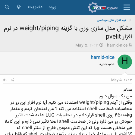
ورود
عضویت
نرم افزار های مهندسی
مشکل مدل سازی وزن با گزینه weight/piping در نرم
افزار pvelit
ش
ت
May 5, 2023
hamid-nice
ر
ا
و
ر
hamid-nice
H
ع
ی
عضو جدید
ک
خ
ن
ش
ن
ر
#1
May 5, 2023
د
و
ه
ع
سلام
م
من یک سوال دارم
و
وقتی از آیتم weight/piping استفاده می کنیم آیا نرم افزار این رو در
ض
محاسبات ضخامت shell استفاده می کنه ؟ من امتحان کردم و مقدار
و
45000kg روی shell قرار دادم در محاسبات LUG ها به شدت تاثیر
ع
خودش رو می ذاره ولی در ضخامت shell اصلا تاثیر نمی ذاره و این کاملا
غیر منطقی هست چرا که این تنش عمودی خارج از سنتر shell که
گذاشتم با این مقدار خیلی زیاد رو نمی تونه ضخامت shell که فقط برای